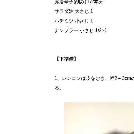
赤唐辛子(刻み) 1/2本分
サラダ油 大さじ 1
ハチミツ 小さじ 1
ナンプラー 小さじ 1/2~1
【下準備】
1、レンコンは皮をむき、幅2～3c
る。