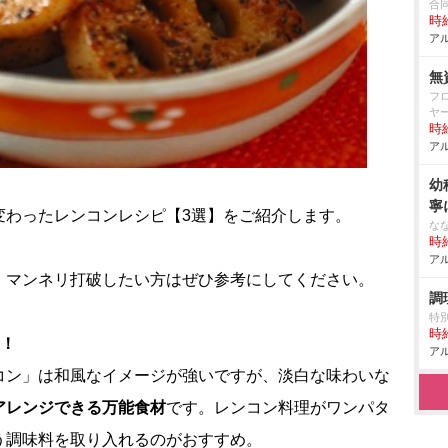
合
時給
アル
無
フ
ヤ
時給
アル
幼
寧
変わったレンコンレシピ【3選】をご紹介します。
な
時給
アル
、マンネリ打破したい方はぜひ参考にしてください。
調
特
時給
止！
アル
コン」は和風なイメージが強いですが、淡白な味わいな
アレンジできる万能食材
です。レンコン料理がワンパタ
う調味料を取り入れるのがおすすめ。