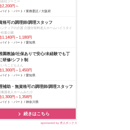
同会社ジーニー
2,200円～
バイト・パート / 業務委託 / 大阪府
資格可の調理師/調理スタッフ
ロンティアの介護 介護付有料老人ホームハイリタイ
ー松葉公園
1,140円～1,180円
バイト・パート / 愛知県
稚園教諭/社保ありで安心/未経験でも丁
に研修/シフト制
ないろこどもえん
1,300円～1,450円
バイト・パート / 愛知県
理補助・無資格可の調理師/調理スタッフ
別養護老人ホームみたけ
1,300円～1,358円
バイト・パート / 神奈川県
続きはこちら
sponsored by 求人ボックス