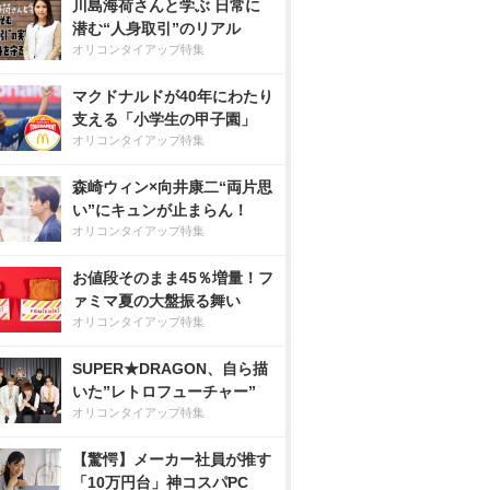
川島海荷さんと学ぶ 日常に
潜む“人身取引”のリアル
オリコンタイアップ特集
マクドナルドが40年にわたり
支える「小学生の甲子園」
オリコンタイアップ特集
森崎ウィン×向井康二“両片思
い”にキュンが止まらん！
オリコンタイアップ特集
お値段そのまま45％増量！フ
ァミマ夏の大盤振る舞い
オリコンタイアップ特集
SUPER★DRAGON、自ら描
いた”レトロフューチャー”
オリコンタイアップ特集
【驚愕】メーカー社員が推す
「10万円台」神コスパPC