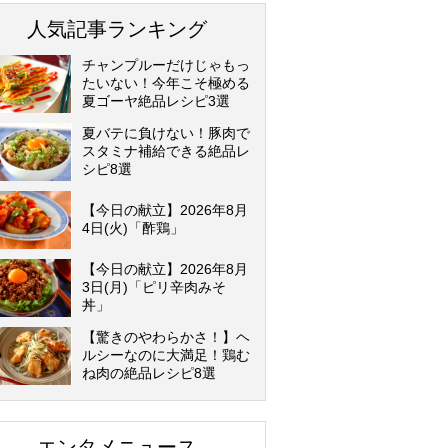
人気記事ランキング
チャンプルーだけじゃもっ
たいない！今年こそ極める
夏ゴーヤ絶品レシピ3選
夏バテに負けない！豚肉で
スタミナ補給できる絶品レ
シピ8選
【今日の献立】2026年8月
4日(火)「酢鶏」
【今日の献立】2026年8月
3日(月)「ピリ辛肉みそ
丼」
【驚きのやわらかさ！】ヘ
ルシーなのに大満足！鶏む
ね肉の絶品レシピ8選
エンタメニュース