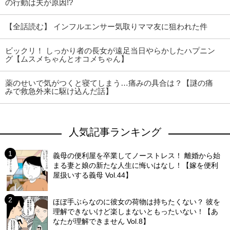
の行動は夫が原因!?
【全話読む】 インフルエンサー気取りママ友に狙われた件
ビックリ！ しっかり者の長女が遠足当日やらかしたハプニン
グ【ムスメちゃんとオコメちゃん】
薬のせいで気がつくと寝てしまう…痛みの具合は？【謎の痛
みで救急外来に駆け込んだ話】
人気記事ランキング
義母の便利屋を卒業してノーストレス！ 離婚から始
まる妻と娘の新たな人生に悔いはなし！【嫁を便利
屋扱いする義母 Vol.44】
ほぼ手ぶらなのに彼女の荷物は持ちたくない？ 彼を
理解できないけど楽しまないともったいない！【あ
なたが理解できません Vol.8】