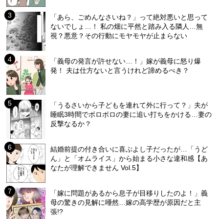
「あら、ごめんなさいね？」って絶対悪いと思って
ないでしょ…！ 私の畑に平然と踏み入る隣人…無
視？悪意？その行動にモヤモヤが止まらない
「義母の発言が許せない…！」嫁が義母に怒り爆
発！ 夫は仕方ないと言うけれど諦めるべき？
「うるさいから子どもを連れて外に行って？」夫が
睡眠3時間でボロボロの妻に追い打ちをかける…妻の
反撃なるか？
結婚前提の付き合いに喜ぶよし子だったが…「うど
ん」と「オムライス」から始まる小さな違和感【あ
なたが理解できません Vol.5】
「嫁に問題があるから息子が目移りしたのよ！」義
母の驚きの見解に唖然…嫁の高学歴が原因だと主
張!?