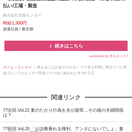
払い/工場・製造
株式会社京栄センター
時給1,300円
派遣社員 / 東京都
続きはこちら
sponsored by 求人ボックス
ホーム
>
エンタメ
＞ 映えるにはお金がかかる！ ママ友を利用し商売ていた理
由【インフルエンサー気取りママ友に狙われた件 Vol.21】
関連リンク
??次回 Vol.22 妻のたかり行為を夫が謝罪…その後の夫婦関係
は？
??前回 Vol.20 「お説教垂れる権利、アンタにないでしょ」妻