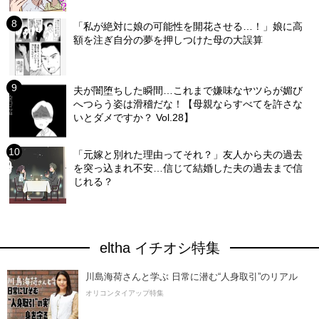
「私が絶対に娘の可能性を開花させる…！」娘に高
額を注ぎ自分の夢を押しつけた母の大誤算
夫が闇堕ちした瞬間…これまで嫌味なヤツらが媚び
へつらう姿は滑稽だな！【母親ならすべてを許さな
いとダメですか？ Vol.28】
「元嫁と別れた理由ってそれ？」友人から夫の過去
を突っ込まれ不安…信じて結婚した夫の過去まで信
じれる？
eltha イチオシ特集
川島海荷さんと学ぶ 日常に潜む“人身取引”のリアル
オリコンタイアップ特集