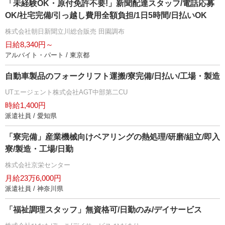
「未経験OK・原付免許不要!」新聞配達スタッフ/電話応募
OK/社宅完備/引っ越し費用全額負担/1日5時間/日払いOK
株式会社朝日新聞立川総合販売 田園調布
日給8,340円～
アルバイト・パート / 東京都
自動車製品のフォークリフト運搬/寮完備/日払い/工場・製造
UTエージェント株式会社AGT中部第二CU
時給1,400円
派遣社員 / 愛知県
「寮完備」産業機械向けベアリングの熱処理/研磨/組立/即入
寮/製造・工場/日勤
株式会社京栄センター
月給23万6,000円
派遣社員 / 神奈川県
「福祉調理スタッフ」無資格可/日勤のみ/デイサービス