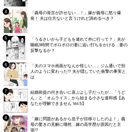
「義母の発言が許せない…！」嫁が義母に怒り爆
発！ 夫は仕方ないと言うけれど諦めるべき？
「うるさいから子どもを連れて外に行って？」夫が
睡眠3時間でボロボロの妻に追い打ちをかける…妻の
反撃なるか？
「夫のスマホ画面がなんか怪しい…」ジム通いで別
人のように変わった!? 夫が隠していた衝撃の事実と
は
結婚前提の付き合いに喜ぶよし子だったが…「うど
ん」と「オムライス」から始まる小さな違和感【あ
なたが理解できません Vol.5】
「嫁に問題があるから息子が目移りしたのよ！」義
母の驚きの見解に唖然…嫁の高学歴が原因だと主
張!?