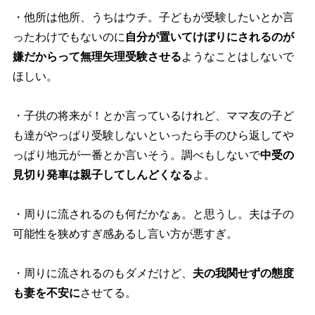
・他所は他所、うちはウチ。子どもが受験したいとか言
ったわけでもないのに
自分が置いてけぼりにされるのが
嫌だからって無理矢理受験させる
ようなことはしないで
ほしい。
・子供の将来が！とか言っているけれど、ママ友の子ど
も達がやっぱり受験しないといったら手のひら返して
っぱり地元が一番とか言いそう。調べもしないで
中受の
見切り発車は親子してしんどくなる
よ。
・周りに流されるのも何だかなぁ。と思うし。夫は子の
可能性を狭めすぎ感あるし言い方が悪すぎ。
・周りに流されるのもダメだけど、
夫の我関せずの態度
も妻を不安に
させてる。