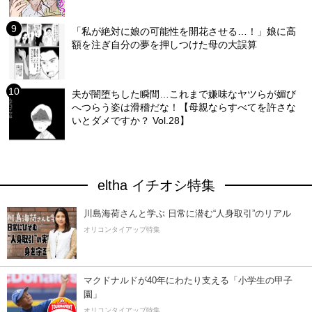
「私が絶対に娘の可能性を開花させる…！」娘に高
額を注ぎ自分の夢を押しつけた母の大誤算
夫が闇堕ちした瞬間…これまで嫌味なヤツらが媚び
へつらう姿は滑稽だな！【母親ならすべてを許さな
いとダメですか？ Vol.28】
eltha イチオシ特集
川島海荷さんと学ぶ 日常に潜む“人身取引”のリアル
オリコンタイアップ特集
マクドナルドが40年にわたり支える「小学生の甲子
園」
オリコンタイアップ特集