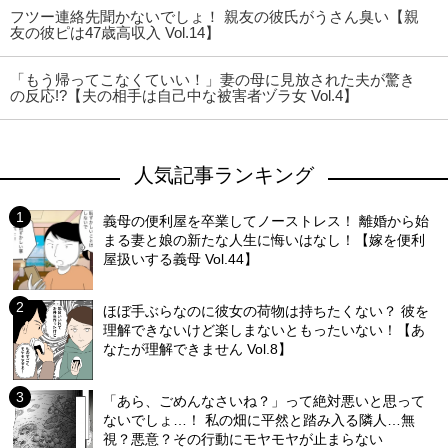
フツー連絡先聞かないでしょ！ 親友の彼氏がうさん臭い【親
友の彼ピは47歳高収入 Vol.14】
「もう帰ってこなくていい！」妻の母に見放された夫が驚き
の反応!?【夫の相手は自己中な被害者ヅラ女 Vol.4】
人気記事ランキング
義母の便利屋を卒業してノーストレス！ 離婚から始
まる妻と娘の新たな人生に悔いはなし！【嫁を便利
屋扱いする義母 Vol.44】
ほぼ手ぶらなのに彼女の荷物は持ちたくない？ 彼を
理解できないけど楽しまないともったいない！【あ
なたが理解できません Vol.8】
「あら、ごめんなさいね？」って絶対悪いと思って
ないでしょ…！ 私の畑に平然と踏み入る隣人…無
視？悪意？その行動にモヤモヤが止まらない