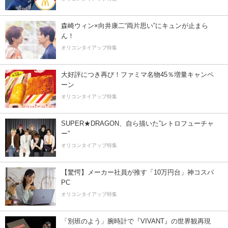
森崎ウィン×向井康二“両片思い”にキュンが止まら
ん！
オリコンタイアップ特集
大好評につき再び！ファミマ名物45％増量キャンペ
ーン
オリコンタイアップ特集
SUPER★DRAGON、自ら描いた”レトロフューチャ
ー”
オリコンタイアップ特集
【驚愕】メーカー社員が推す「10万円台」神コスパ
PC
オリコンタイアップ特集
「別班のよう」腕時計で『VIVANT』の世界観再現