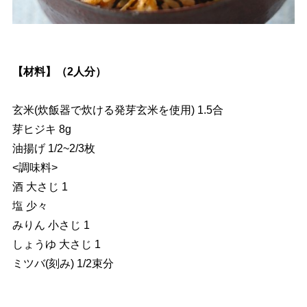
【材料】（2人分）
玄米(炊飯器で炊ける発芽玄米を使用) 1.5合
芽ヒジキ 8g
油揚げ 1/2~2/3枚
<調味料>
酒 大さじ 1
塩 少々
みりん 小さじ 1
しょうゆ 大さじ 1
ミツバ(刻み) 1/2束分