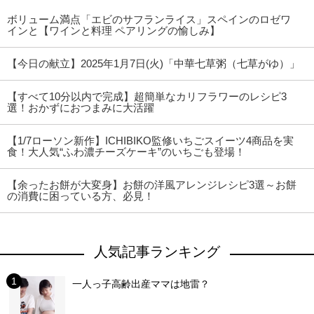
ボリューム満点「エビのサフランライス」スペインのロゼワ
インと【ワインと料理 ペアリングの愉しみ】
【今日の献立】2025年1月7日(火)「中華七草粥（七草がゆ）」
【すべて10分以内で完成】超簡単なカリフラワーのレシピ3
選！おかずにおつまみに大活躍
【1/7ローソン新作】ICHIBIKO監修いちごスイーツ4商品を実
食！大人気“ふわ濃チーズケーキ”のいちごも登場！
【余ったお餅が大変身】お餅の洋風アレンジレシピ3選～お餅
の消費に困っている方、必見！
人気記事ランキング
一人っ子高齢出産ママは地雷？