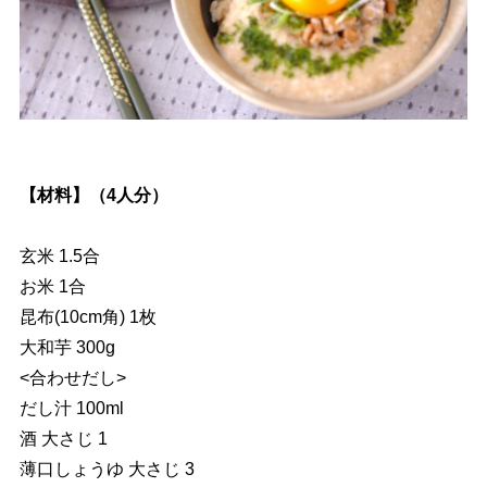
【材料】（4人分）
玄米 1.5合
お米 1合
昆布(10cm角) 1枚
大和芋 300g
<合わせだし>
だし汁 100ml
酒 大さじ 1
薄口しょうゆ 大さじ 3