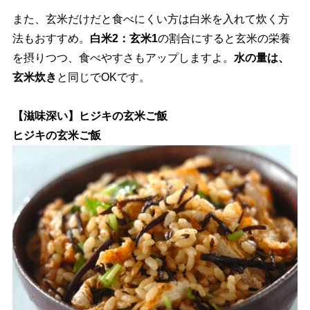
また、玄米だけだと食べにくい方は白米を入れて炊く方
法もおすすめ。
白米2：玄米1
の割合にすると玄米の栄養
を摂りつつ、食べやすさもアップしますよ。
水の量は、
玄米炊き
と同じでOKです。
【滋味深い】ヒジキの玄米ご飯
ヒジキの玄米ご飯