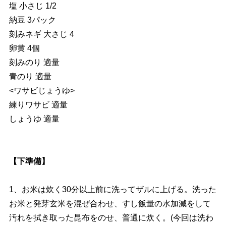
塩 小さじ 1/2
納豆 3パック
刻みネギ 大さじ 4
卵黄 4個
刻みのり 適量
青のり 適量
<ワサビじょうゆ>
練りワサビ 適量
しょうゆ 適量
【下準備】
1、お米は炊く30分以上前に洗ってザルに上げる。洗った
お米と発芽玄米を混ぜ合わせ、すし飯量の水加減をして
汚れを拭き取った昆布をのせ、普通に炊く。(今回は洗わ