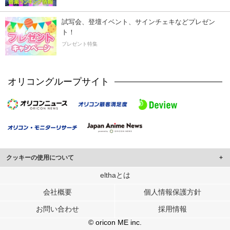
試写会、登壇イベント、サインチェキなどプレゼン
ト！
プレゼント特集
オリコングループサイト
クッキーの使用について
このサイトでは Cookie を使用して、ユーザーに合わせたコンテンツや広告の
elthaとは
表示、ソーシャル メディア機能の提供、広告の表示回数やクリック数の測定を
会社概要
個人情報保護方針
行っています。
また、ユーザーによるサイトの利用状況についても情報を収集し、ソーシャル
お問い合わせ
採用情報
メディアや広告配信、データ解析の各パートナーに提供しています。
各パートナーは、この情報とユーザーが各パートナーに提供した他の情報や、
© oricon ME inc.
ユーザーが各パートナーのサービスを使用したときに収集した他の情報を組み