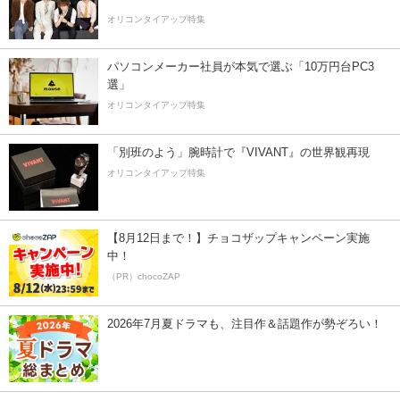
オリコンタイアップ特集
パソコンメーカー社員が本気で選ぶ「10万円台PC3
選」
オリコンタイアップ特集
「別班のよう」腕時計で『VIVANT』の世界観再現
オリコンタイアップ特集
【8月12日まで！】チョコザップキャンペーン実施
中！
（PR）chocoZAP
2026年7月夏ドラマも、注目作＆話題作が勢ぞろい！