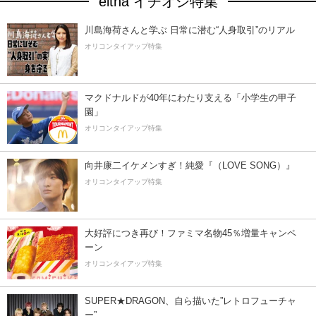
eltha イチオシ特集
川島海荷さんと学ぶ 日常に潜む“人身取引”のリアル
オリコンタイアップ特集
マクドナルドが40年にわたり支える「小学生の甲子
園」
オリコンタイアップ特集
向井康二イケメンすぎ！純愛『（LOVE SONG）』
オリコンタイアップ特集
大好評につき再び！ファミマ名物45％増量キャンペ
ーン
オリコンタイアップ特集
SUPER★DRAGON、自ら描いた”レトロフューチャ
ー”