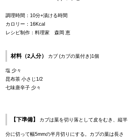
調理時間：10分+漬ける時間
カロリー：16Kcal
レシピ制作：料理家 森岡 恵
材料（2人分）
カブ (カブの葉付き)1個
塩 少々
昆布茶 小さじ1/2
七味唐辛子 少々
【下準備】
カブは葉を切り落として皮をむき、縦半
分に切って幅5mmの半月切りにする。カブの葉は長さ