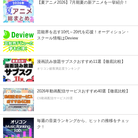
【夏アニメ2026】7月期夏の新アニメを一挙紹介！
芸能界を志す10代～20代を応援！オーディション・
スクール情報はDeview
漫画読み放題サブスクおすすめ11選【徹底比較】
オリコン顧客満足度ランキング
2026年動画配信サービスおすすめ40選【徹底比較】
CS動画配信サービス20選
毎週の音楽ランキングから、ヒットの推移をチェッ
ク！