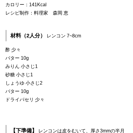
カロリー：141Kcal
レシピ制作：料理家 森岡 恵
材料（2人分）
レンコン 7~8cm
酢 少々
バター 10g
みりん 小さじ1
砂糖 小さじ1
しょうゆ 小さじ2
バター 10g
ドライパセリ 少々
【下準備】
レンコンは皮をむいて、厚さ3mmの半月