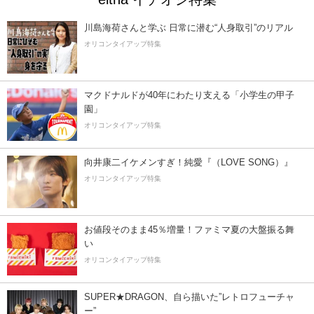
川島海荷さんと学ぶ 日常に潜む“人身取引”のリアル
オリコンタイアップ特集
マクドナルドが40年にわたり支える「小学生の甲子
園」
オリコンタイアップ特集
向井康二イケメンすぎ！純愛『（LOVE SONG）』
オリコンタイアップ特集
お値段そのまま45％増量！ファミマ夏の大盤振る舞
い
オリコンタイアップ特集
SUPER★DRAGON、自ら描いた”レトロフューチャ
ー”