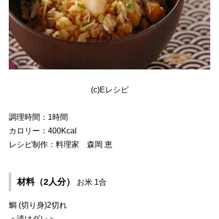
(c)Eレシピ
調理時間：1時間
カロリー：400Kcal
レシピ制作：料理家 森岡 恵
材料（2人分）
お米 1合
鯛 (切り身)2切れ
＜漬けダレ＞