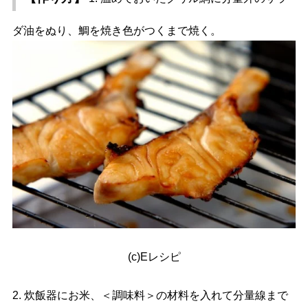
ダ油をぬり、鯛を焼き色がつくまで焼く。
(c)Eレシピ
2. 炊飯器にお米、＜調味料＞の材料を入れて分量線まで