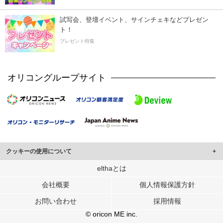
試写会、登壇イベント、サインチェキなどプレゼン
ト！
プレゼント特集
オリコングループサイト
クッキーの使用について
このサイトでは Cookie を使用して、ユーザーに合わせたコンテンツや広告の
elthaとは
表示、ソーシャル メディア機能の提供、広告の表示回数やクリック数の測定を
会社概要
個人情報保護方針
行っています。
また、ユーザーによるサイトの利用状況についても情報を収集し、ソーシャル
お問い合わせ
採用情報
メディアや広告配信、データ解析の各パートナーに提供しています。
各パートナーは、この情報とユーザーが各パートナーに提供した他の情報や、
© oricon ME inc.
ユーザーが各パートナーのサービスを使用したときに収集した他の情報を組み