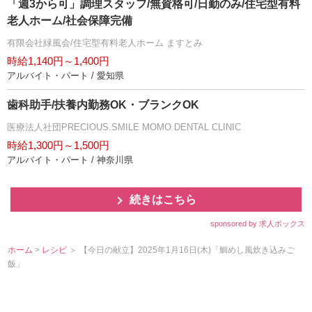
「週3から可」調理スタッフ/無資格可/日勤のみ/住宅型有料
老人ホーム/社会保障完備
有限会社緑風会/住宅型有料老人ホーム ますとみ
時給1,140円～1,400円
アルバイト・パート / 愛知県
歯科助手/扶養内勤務OK・ブランクOK
医療法人社団PRECIOUS.SMILE MOMO DENTAL CLINIC
時給1,300円～1,500円
アルバイト・パート / 神奈川県
続きはこちら
sponsored by 求人ボックス
ホーム
>
レシピ
＞ 【今日の献立】2025年1月16日(木)「鯛めし風炊き込みご
飯」