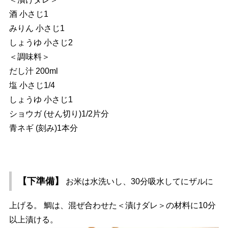
酒 小さじ1
みりん 小さじ1
しょうゆ 小さじ2
＜調味料＞
だし汁 200ml
塩 小さじ1/4
しょうゆ 小さじ1
ショウガ (せん切り)1/2片分
青ネギ (刻み)1本分
【下準備】
お米は水洗いし、30分吸水してにザルに
上げる。 鯛は、混ぜ合わせた＜漬けダレ＞の材料に10分
以上漬ける。