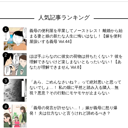
人気記事ランキング
義母の便利屋を卒業してノーストレス！ 離婚から始
まる妻と娘の新たな人生に悔いはなし！【嫁を便利
屋扱いする義母 Vol.44】
ほぼ手ぶらなのに彼女の荷物は持ちたくない？ 彼を
理解できないけど楽しまないともったいない！【あ
なたが理解できません Vol.8】
「あら、ごめんなさいね？」って絶対悪いと思って
ないでしょ…！ 私の畑に平然と踏み入る隣人…無
視？悪意？その行動にモヤモヤが止まらない
「義母の発言が許せない…！」嫁が義母に怒り爆
発！ 夫は仕方ないと言うけれど諦めるべき？