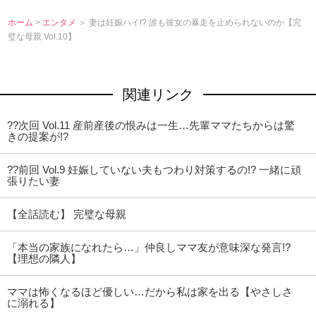
ホーム
>
エンタメ
＞ 妻は妊娠ハイ!? 誰も彼女の暴走を止められないのか【完
璧な母親 Vol.10】
関連リンク
??次回 Vol.11 産前産後の恨みは一生…先輩ママたちからは驚
きの提案が!?
??前回 Vol.9 妊娠していない夫もつわり対策するの!? 一緒に頑
張りたい妻
【全話読む】 完璧な母親
「本当の家族になれたら…」仲良しママ友が意味深な発言!?
【理想の隣人】
ママは怖くなるほど優しい…だから私は家を出る【やさしさ
に溺れる】