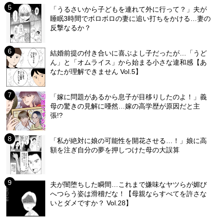
「うるさいから子どもを連れて外に行って？」夫が
睡眠3時間でボロボロの妻に追い打ちをかける…妻の
反撃なるか？
結婚前提の付き合いに喜ぶよし子だったが…「うど
ん」と「オムライス」から始まる小さな違和感【あ
なたが理解できません Vol.5】
「嫁に問題があるから息子が目移りしたのよ！」義
母の驚きの見解に唖然…嫁の高学歴が原因だと主
張!?
「私が絶対に娘の可能性を開花させる…！」娘に高
額を注ぎ自分の夢を押しつけた母の大誤算
夫が闇堕ちした瞬間…これまで嫌味なヤツらが媚び
へつらう姿は滑稽だな！【母親ならすべてを許さな
いとダメですか？ Vol.28】