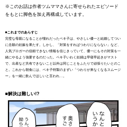
※このお話は作者ツムママさんに寄せられたエピソード
をもとに脚色を加え再構成しています。
■これまでのあらすじ
完璧な母親になることが憧れだったペキ子は、やさしい優一と結婚してつい
に念願の妊娠を果たす。しかし、「対策をすればつわりにならない」など、
人気ブロガーの信頼できない情報を信じきっていて、優一にもその対策を一
緒にやるよう強要するのだった。ペキ子いわく妊婦は早寝早起きがマスト
で、出産など共有できないこと以外は同じことをふたりで頑張りたいとのこ
と。これから朝食には、ペキ子特製のまずい「つわりが来なくなるスムージ
ー」を一緒に飲んでほしいと言われ…。
■解決は難しい!?