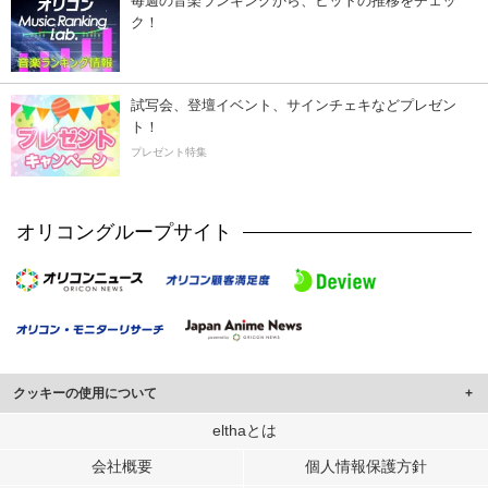
毎週の音楽ランキングから、ヒットの推移をチェッ
ク！
試写会、登壇イベント、サインチェキなどプレゼン
ト！
プレゼント特集
オリコングループサイト
クッキーの使用について
このサイトでは Cookie を使用して、ユーザーに合わせたコンテンツや広告の
elthaとは
表示、ソーシャル メディア機能の提供、広告の表示回数やクリック数の測定を
会社概要
個人情報保護方針
行っています。
また、ユーザーによるサイトの利用状況についても情報を収集し、ソーシャル