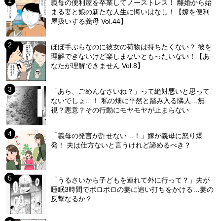
義母の便利屋を卒業してノーストレス！ 離婚から始
まる妻と娘の新たな人生に悔いはなし！【嫁を便利
屋扱いする義母 Vol.44】
ほぼ手ぶらなのに彼女の荷物は持ちたくない？ 彼を
理解できないけど楽しまないともったいない！【あ
なたが理解できません Vol.8】
「あら、ごめんなさいね？」って絶対悪いと思って
ないでしょ…！ 私の畑に平然と踏み入る隣人…無
視？悪意？その行動にモヤモヤが止まらない
「義母の発言が許せない…！」嫁が義母に怒り爆
発！ 夫は仕方ないと言うけれど諦めるべき？
「うるさいから子どもを連れて外に行って？」夫が
睡眠3時間でボロボロの妻に追い打ちをかける…妻の
反撃なるか？