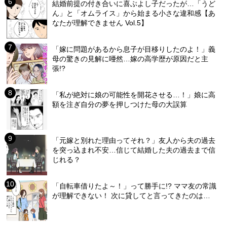
結婚前提の付き合いに喜ぶよし子だったが…「うど
ん」と「オムライス」から始まる小さな違和感【あ
なたが理解できません Vol.5】
「嫁に問題があるから息子が目移りしたのよ！」義
母の驚きの見解に唖然…嫁の高学歴が原因だと主
張!?
「私が絶対に娘の可能性を開花させる…！」娘に高
額を注ぎ自分の夢を押しつけた母の大誤算
「元嫁と別れた理由ってそれ？」友人から夫の過去
を突っ込まれ不安…信じて結婚した夫の過去まで信
じれる？
「自転車借りたよ～！」って勝手に!? ママ友の常識
が理解できない！ 次に貸してと言ってきたのは…