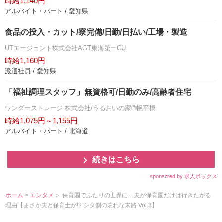
時給1,140円
アルバイト・パート / 愛知県
食品の投入・カット/寮完備/日勤/日払い/工場・製造
UTエージェント株式会社AGT東海第一CU
時給1,160円
派遣社員 / 愛知県
「福祉調理スタッフ」無資格可/日勤のみ/高齢者住宅
ワンダーストレージ 株式会社/うるおいの家®幌平橋
時給1,075円～1,155円
アルバイト・パート / 北海道
続きはこちら
sponsored by 求人ボックス
ホーム
>
エンタメ
＞ 保育園でふたりの世界に…夫が保育園だけは行きたがる
理由【まさか夫と保育士が!? シタ側の哀れな末路 Vol.3】