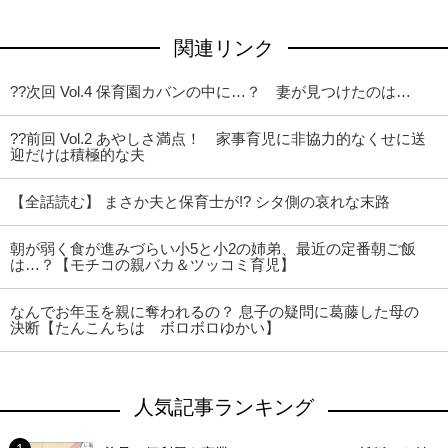
関連リンク
??次回 Vol.4 保育園カバンの中に…？ 妻が見つけたのは…
??前回 Vol.2 あやしさ満点！ 家事育児に非協力的なくせに送
迎だけは積極的な夫
【全話読む】 まさか夫と保育士が!? シタ側の哀れな末路
朝が弱く食が進みづらい小5と小2の姉弟、最近の定番朝ご飯
は…？【モチコの親バカ＆ツッコミ育児】
なんでお年玉を親に奪われるの？ 息子の疑問に葛藤した母の
決断【たんこんちは ボロボロゆかい】
人気記事ランキング