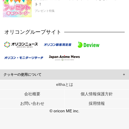
ト！
プレゼント特集
オリコングループサイト
クッキーの使用について
このサイトでは Cookie を使用して、ユーザーに合わせたコンテンツや広告の
elthaとは
表示、ソーシャル メディア機能の提供、広告の表示回数やクリック数の測定を
会社概要
個人情報保護方針
行っています。
また、ユーザーによるサイトの利用状況についても情報を収集し、ソーシャル
お問い合わせ
採用情報
メディアや広告配信、データ解析の各パートナーに提供しています。
各パートナーは、この情報とユーザーが各パートナーに提供した他の情報や、
© oricon ME inc.
ユーザーが各パートナーのサービスを使用したときに収集した他の情報を組み
合わせて使用することがあります。