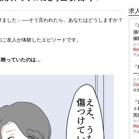
求
けました」──そう言われたら、あなたはどうしますか？
「
須
保
のご友人が体験したエピソードです。
株
時給
アル
に映っていたのは…
「
ー
株
日給
派遣
「
ト
完
株
時給
アル