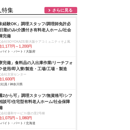
人特集
さらに見る
未経験OK」調理スタッフ/調理師免許必
/日勤のみ/介護付き有料老人ホーム/社会
障完備
式会社SOYOKAZE/新大阪ケアコミュニティそよ風
1,177円～1,200円
バイト・パート / 大阪府
寮完備」食料品の入出庫作業/リーチフォ
ク使用/即入寮/製造・工場/工場・製造
式会社京栄センター
1,600円
社員 / 神奈川県
週2から可」調理スタッフ/無資格可/シフ
相談可/住宅型有料老人ホーム/社会保障
備
式会社優和サービス/森の里2号棟
1,075円～1,080円
バイト・パート / 北海道