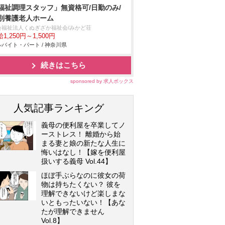
福祉調理スタッフ」無資格可/日勤のみ/
別養護老人ホーム
会福祉法人くぬぎざか福祉会/みかど荘
1,250円～1,500円
バイト・パート / 神奈川県
続きはこちら
sponsored by 求人ボックス
人気記事ランキング
義母の便利屋を卒業してノ
ーストレス！ 離婚から始
まる妻と娘の新たな人生に
悔いはなし！【嫁を便利屋
扱いする義母 Vol.44】
ほぼ手ぶらなのに彼女の荷
物は持ちたくない？ 彼を
理解できないけど楽しまな
いともったいない！【あな
たが理解できません
Vol.8】