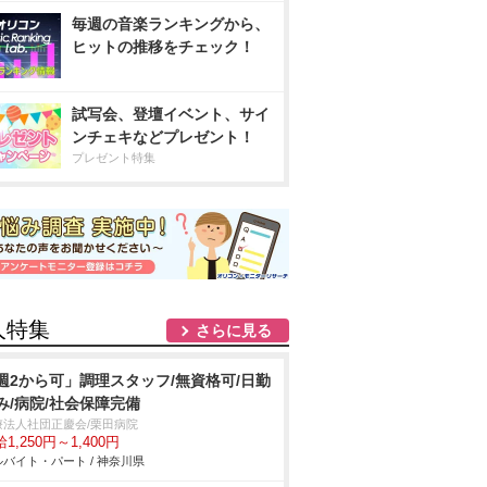
毎週の音楽ランキングから、
ヒットの推移をチェック！
試写会、登壇イベント、サイ
ンチェキなどプレゼント！
プレゼント特集
人特集
さらに見る
週2から可」調理スタッフ/無資格可/日勤
み/病院/社会保障完備
療法人社団正慶会/栗田病院
1,250円～1,400円
バイト・パート / 神奈川県