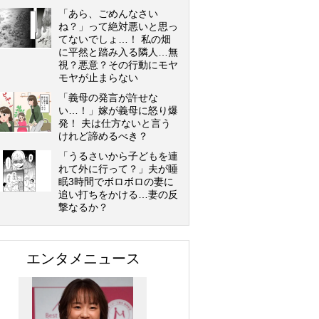
「あら、ごめんなさい
ね？」って絶対悪いと思っ
てないでしょ…！ 私の畑
に平然と踏み入る隣人…無
視？悪意？その行動にモヤ
モヤが止まらない
「義母の発言が許せな
い…！」嫁が義母に怒り爆
発！ 夫は仕方ないと言う
けれど諦めるべき？
「うるさいから子どもを連
れて外に行って？」夫が睡
眠3時間でボロボロの妻に
追い打ちをかける…妻の反
撃なるか？
エンタメニュース