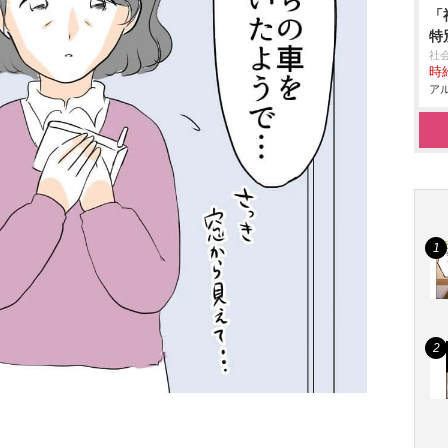
「
特
社
時給
アル