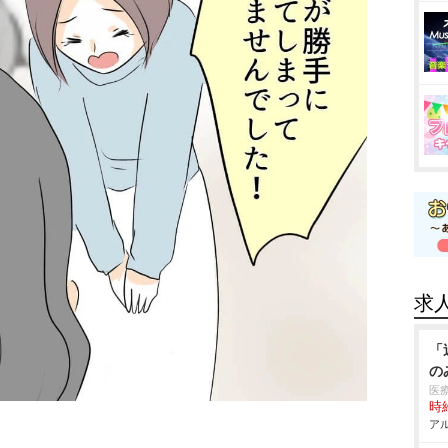
求
「
の
医
時給
アル