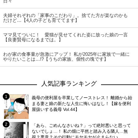
日々
夫婦それぞれの「家事のこだわり」。捨てた方が楽なのかも
だけど…【4人の子ども育ててます】
ママ見てついに！ 愛猫が見せてくれた姿に放った娘の一言
【良妻賢母になるまでは。】
わが家の食事量が急激にアップ！ 私が2025年に家族で一緒に
りたいことは…!?【うちの家族、個性の塊です】
人気記事ランキング
義母の便利屋を卒業してノーストレス！ 離婚から始
まる妻と娘の新たな人生に悔いはなし！【嫁を便利
屋扱いする義母 Vol.44】
「あら、ごめんなさいね？」って絶対悪いと思って
ないでしょ…！ 私の畑に平然と踏み入る隣人…無
視？悪意？その行動にモヤモヤが止まらない