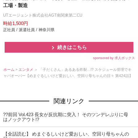
工場・製造
UTエージェント株式会社AGT南関東第二CU
時給1,500円
正社員 / 派遣社員 / 神奈川県
続きはこちら
sponsored by 求人ボックス
ホーム
>
エンタメ
＞ 「子だくさん」あるある炸裂…!? スケジュール管理でキ
ャパオーバー【めまぐるしいけど愛おしい、空回り母ちゃんの日々 第424話】
関連リンク
??前回 Vol.423 長女が反抗期に突入！ そのツンデレぶりに母
はノックアウト!?
【全話読む】 めまぐるしいけど愛おしい、空回り母ちゃんの