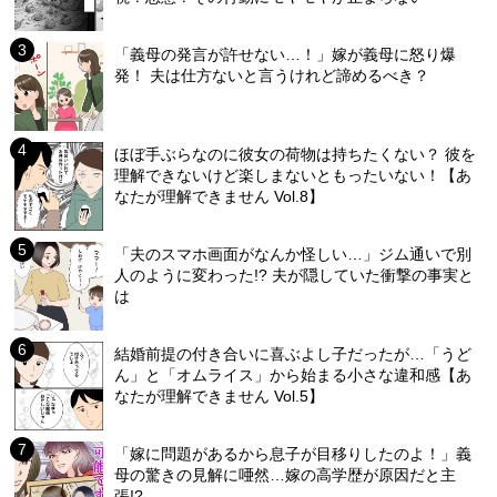
「義母の発言が許せない…！」嫁が義母に怒り爆
発！ 夫は仕方ないと言うけれど諦めるべき？
ほぼ手ぶらなのに彼女の荷物は持ちたくない？ 彼を
理解できないけど楽しまないともったいない！【あ
なたが理解できません Vol.8】
「夫のスマホ画面がなんか怪しい…」ジム通いで別
人のように変わった!? 夫が隠していた衝撃の事実と
は
結婚前提の付き合いに喜ぶよし子だったが…「うど
ん」と「オムライス」から始まる小さな違和感【あ
なたが理解できません Vol.5】
「嫁に問題があるから息子が目移りしたのよ！」義
母の驚きの見解に唖然…嫁の高学歴が原因だと主
張!?