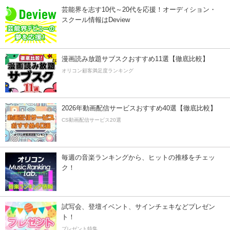
芸能界を志す10代～20代を応援！オーディション・
スクール情報はDeview
漫画読み放題サブスクおすすめ11選【徹底比較】
オリコン顧客満足度ランキング
2026年動画配信サービスおすすめ40選【徹底比較】
CS動画配信サービス20選
毎週の音楽ランキングから、ヒットの推移をチェッ
ク！
試写会、登壇イベント、サインチェキなどプレゼン
ト！
プレゼント特集