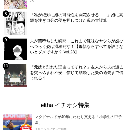
「私が絶対に娘の可能性を開花させる…！」娘に高
額を注ぎ自分の夢を押しつけた母の大誤算
夫が闇堕ちした瞬間…これまで嫌味なヤツらが媚び
へつらう姿は滑稽だな！【母親ならすべてを許さな
いとダメですか？ Vol.28】
「元嫁と別れた理由ってそれ？」友人から夫の過去
を突っ込まれ不安…信じて結婚した夫の過去まで信
じれる？
eltha イチオシ特集
マクドナルドが40年にわたり支える「小学生の甲子
園」
オリコンタイアップ特集