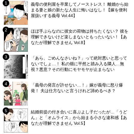
義母の便利屋を卒業してノーストレス！ 離婚から始
まる妻と娘の新たな人生に悔いはなし！【嫁を便利
屋扱いする義母 Vol.44】
ほぼ手ぶらなのに彼女の荷物は持ちたくない？ 彼を
理解できないけど楽しまないともったいない！【あ
なたが理解できません Vol.8】
「あら、ごめんなさいね？」って絶対悪いと思って
ないでしょ…！ 私の畑に平然と踏み入る隣人…無
視？悪意？その行動にモヤモヤが止まらない
「義母の発言が許せない…！」嫁が義母に怒り爆
発！ 夫は仕方ないと言うけれど諦めるべき？
結婚前提の付き合いに喜ぶよし子だったが…「うど
ん」と「オムライス」から始まる小さな違和感【あ
なたが理解できません Vol.5】