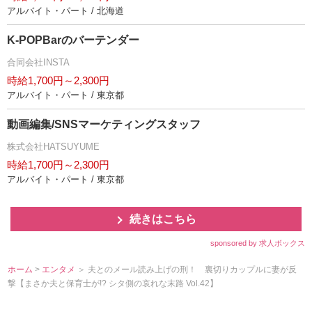
アルバイト・パート / 北海道
K-POPBarのバーテンダー
合同会社INSTA
時給1,700円～2,300円
アルバイト・パート / 東京都
動画編集/SNSマーケティングスタッフ
株式会社HATSUYUME
時給1,700円～2,300円
アルバイト・パート / 東京都
続きはこちら
sponsored by 求人ボックス
ホーム
>
エンタメ
＞ 夫とのメール読み上げの刑！ 裏切りカップルに妻が反
撃【まさか夫と保育士が!? シタ側の哀れな末路 Vol.42】