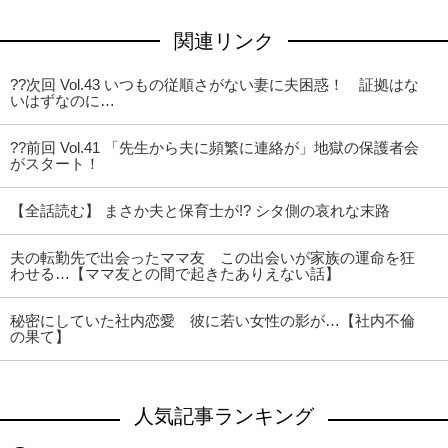
関連リンク
??次回 Vol.43 いつもの従順さがない妻に夫困惑！ 証拠はな
いはずなのに…
??前回 Vol.41 「先生から夫に頻繁に連絡が」地獄の保護者会
がスタート！
【全話読む】 まさか夫と保育士が!? シタ側の哀れな末路
夫の転勤先で出会ったママ友 この出会いが家族の運命を狂
わせる…【ママ友との間で起きたありえない話】
秘密にしていた社内恋愛 彼に若い女性の影が…【社内不倫
の果て】
人気記事ランキング