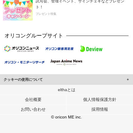
試写会、登壇イベント、サインチェキなどプレゼン
ト！
プレゼント特集
オリコングループサイト
クッキーの使用について
このサイトでは Cookie を使用して、ユーザーに合わせたコンテンツや広告の
elthaとは
表示、ソーシャル メディア機能の提供、広告の表示回数やクリック数の測定を
会社概要
個人情報保護方針
行っています。
また、ユーザーによるサイトの利用状況についても情報を収集し、ソーシャル
お問い合わせ
採用情報
メディアや広告配信、データ解析の各パートナーに提供しています。
各パートナーは、この情報とユーザーが各パートナーに提供した他の情報や、
© oricon ME inc.
ユーザーが各パートナーのサービスを使用したときに収集した他の情報を組み
合わせて使用することがあります。