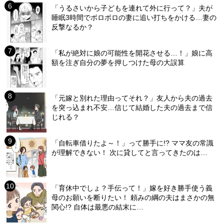
「うるさいから子どもを連れて外に行って？」夫が
睡眠3時間でボロボロの妻に追い打ちをかける…妻の
反撃なるか？
「私が絶対に娘の可能性を開花させる…！」娘に高
額を注ぎ自分の夢を押しつけた母の大誤算
「元嫁と別れた理由ってそれ？」友人から夫の過去
を突っ込まれ不安…信じて結婚した夫の過去まで信
じれる？
「自転車借りたよ～！」って勝手に!? ママ友の常識
が理解できない！ 次に貸してと言ってきたのは…
「育休中でしょ？手伝って！」嫁を好き勝手使う義
母のお願いを断りたい！ 頼みの綱の夫はまさかの無
関心!? 自体は最悪の結末に…