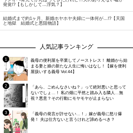
発覚!?【もしかして…浮気？】
結婚式まで約1ヶ月、新婚ホヤホヤ夫婦に一体何が…!?【天国
と地獄 結婚式と悪阻物語】
人気記事ランキング
義母の便利屋を卒業してノーストレス！ 離婚から始
まる妻と娘の新たな人生に悔いはなし！【嫁を便利
屋扱いする義母 Vol.44】
「あら、ごめんなさいね？」って絶対悪いと思って
ないでしょ…！ 私の畑に平然と踏み入る隣人…無
視？悪意？その行動にモヤモヤが止まらない
「義母の発言が許せない…！」嫁が義母に怒り爆
発！ 夫は仕方ないと言うけれど諦めるべき？