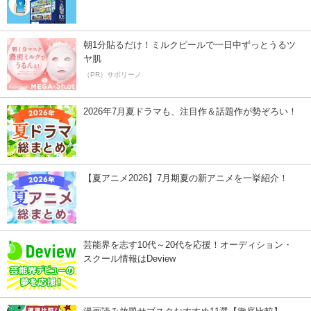
朝1分貼るだけ！ミルクピールで一日中ずっとうるツ
ヤ肌
（PR）サボリーノ
2026年7月夏ドラマも、注目作＆話題作が勢ぞろい！
【夏アニメ2026】7月期夏の新アニメを一挙紹介！
芸能界を志す10代～20代を応援！オーディション・
スクール情報はDeview