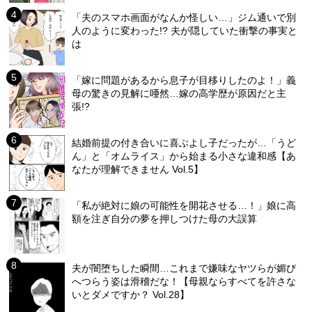
「夫のスマホ画面がなんか怪しい…」ジム通いで別
人のように変わった!? 夫が隠していた衝撃の事実と
は
「嫁に問題があるから息子が目移りしたのよ！」義
母の驚きの見解に唖然…嫁の高学歴が原因だと主
張!?
結婚前提の付き合いに喜ぶよし子だったが…「うど
ん」と「オムライス」から始まる小さな違和感【あ
なたが理解できません Vol.5】
「私が絶対に娘の可能性を開花させる…！」娘に高
額を注ぎ自分の夢を押しつけた母の大誤算
夫が闇堕ちした瞬間…これまで嫌味なヤツらが媚び
へつらう姿は滑稽だな！【母親ならすべてを許さな
いとダメですか？ Vol.28】