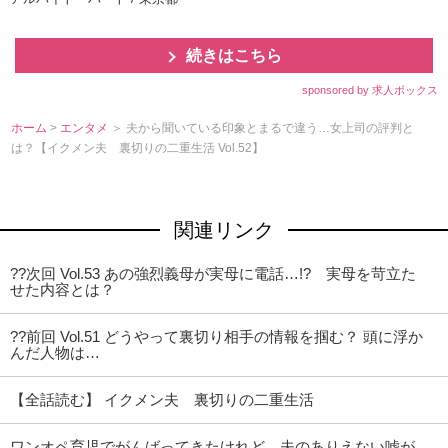
続きはこちら
sponsored by 求人ボックス
ホーム
>
エンタメ
＞ 夫から聞いている印象とまるで違う…女上司の評判と
は？【イクメン夫 裏切りの二重生活 Vol.52】
関連リンク
??次回 Vol.53 あの強烈義母が実母に電話…!? 実母を苛立た
せた内容とは？
??前回 Vol.51 どうやって裏切り相手の情報を掴む？ 頭に浮か
んだ人物は…
【全話読む】 イクメン夫 裏切りの二重生活
ワンオペ育児でがんばってきたけれど…夫のありえない嘘が