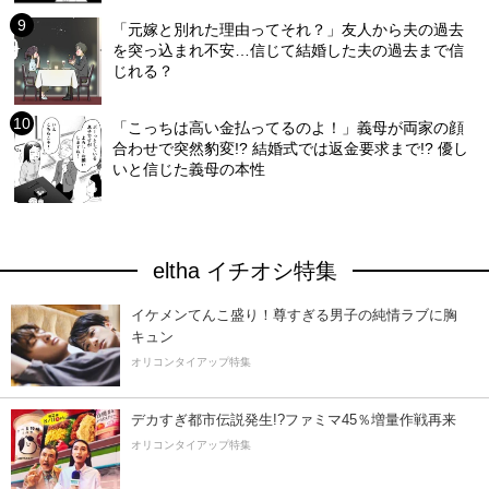
「元嫁と別れた理由ってそれ？」友人から夫の過去
を突っ込まれ不安…信じて結婚した夫の過去まで信
じれる？
「こっちは高い金払ってるのよ！」義母が両家の顔
合わせで突然豹変!? 結婚式では返金要求まで!? 優し
いと信じた義母の本性
eltha イチオシ特集
イケメンてんこ盛り！尊すぎる男子の純情ラブに胸
キュン
オリコンタイアップ特集
デカすぎ都市伝説発生!?ファミマ45％増量作戦再来
オリコンタイアップ特集