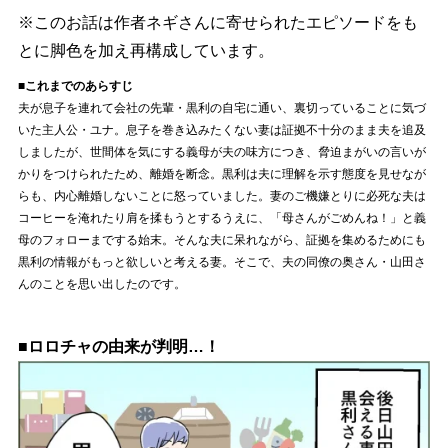
※このお話は作者ネギさんに寄せられたエピソードをも
とに脚色を加え再構成しています。
■これまでのあらすじ
夫が息子を連れて会社の先輩・黒利の自宅に通い、裏切っていることに気づ
いた主人公・ユナ。息子を巻き込みたくない妻は証拠不十分のまま夫を追及
しましたが、世間体を気にする義母が夫の味方につき、脅迫まがいの言いが
かりをつけられたため、離婚を断念。黒利は夫に理解を示す態度を見せなが
らも、内心離婚しないことに怒っていました。妻のご機嫌とりに必死な夫は
コーヒーを淹れたり肩を揉もうとするうえに、「母さんがごめんね！」と義
母のフォローまでする始末。そんな夫に呆れながら、証拠を集めるためにも
黒利の情報がもっと欲しいと考える妻。そこで、夫の同僚の奥さん・山田さ
んのことを思い出したのです。
■ロロチャの由来が判明…！