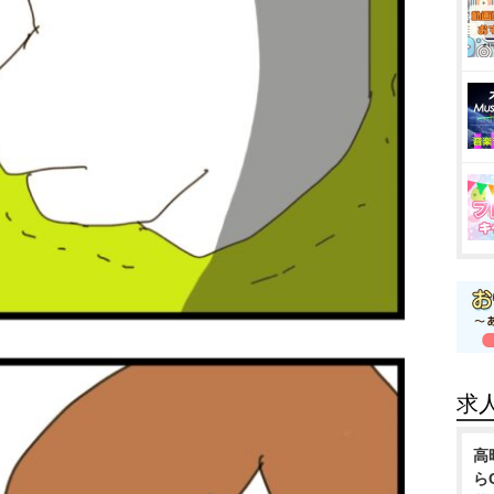
求
高
ら