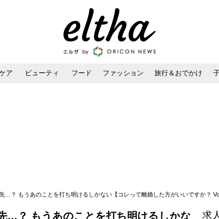
ケア
ビューティ
フード
ファッション
旅行＆おでかけ
ンケア
ダイエット・ボディケア
ヘアスタイル・ヘアアレンジ
先…？ もうあのことを打ち明けるしかない【コレって離婚した方がいいですか？ Vol
求
先…？ もうあのことを打ち明けるしかな