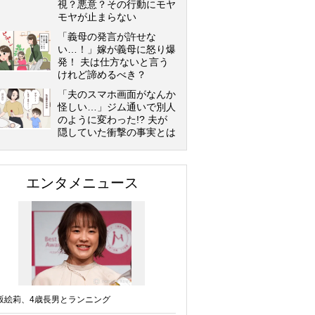
視？悪意？その行動にモヤ
モヤが止まらない
「義母の発言が許せな
い…！」嫁が義母に怒り爆
発！ 夫は仕方ないと言う
けれど諦めるべき？
「夫のスマホ画面がなんか
怪しい…」ジム通いで別人
のように変わった!? 夫が
隠していた衝撃の事実とは
エンタメニュース
坂絵莉、4歳長男とランニング