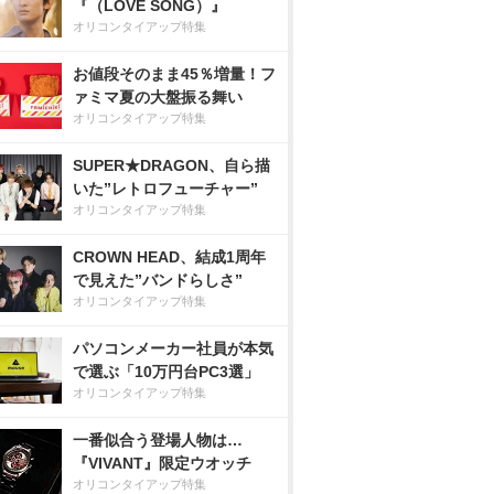
『（LOVE SONG）』
オリコンタイアップ特集
お値段そのまま45％増量！フ
ァミマ夏の大盤振る舞い
オリコンタイアップ特集
SUPER★DRAGON、自ら描
いた”レトロフューチャー”
オリコンタイアップ特集
CROWN HEAD、結成1周年
で見えた”バンドらしさ”
オリコンタイアップ特集
パソコンメーカー社員が本気
で選ぶ「10万円台PC3選」
オリコンタイアップ特集
一番似合う登場人物は…
『VIVANT』限定ウオッチ
オリコンタイアップ特集