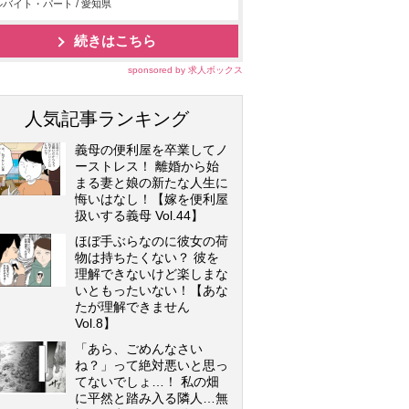
バイト・パート / 愛知県
続きはこちら
sponsored by 求人ボックス
人気記事ランキング
義母の便利屋を卒業してノ
ーストレス！ 離婚から始
まる妻と娘の新たな人生に
悔いはなし！【嫁を便利屋
扱いする義母 Vol.44】
ほぼ手ぶらなのに彼女の荷
物は持ちたくない？ 彼を
理解できないけど楽しまな
いともったいない！【あな
たが理解できません
Vol.8】
「あら、ごめんなさい
ね？」って絶対悪いと思っ
てないでしょ…！ 私の畑
に平然と踏み入る隣人…無