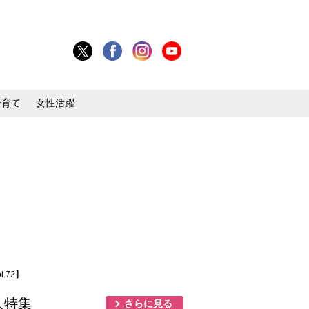
子育て
女性活躍
.72】
人特集
さらに見る