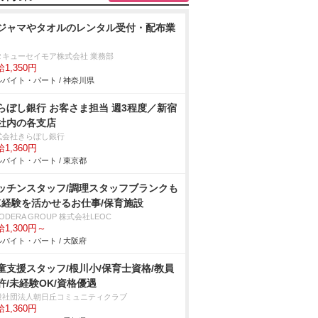
ジャマやタオルのレンタル受付・配布業
タキューセイモア株式会社 業務部
1,350円
バイト・パート / 神奈川県
らぼし銀行 お客さま担当 週3程度／新宿
社内の各支店
式会社きらぼし銀行
1,360円
バイト・パート / 東京都
ッチンスタッフ/調理スタッフブランクも
K経験を活かせるお仕事/保育施設
ODERA GROUP 株式会社LEOC
1,300円～
バイト・パート / 大阪府
童支援スタッフ/根川小/保育士資格/教員
許/未経験OK/資格優遇
般社団法人朝日丘コミュニティクラブ
1,360円