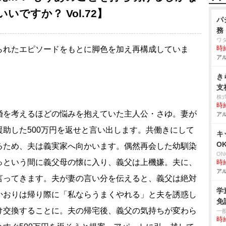
ですか？ Vol.72】
パ
務
ワ
られたエピソードをもとに脚色を加え再構成していま
時給
アル
き
支
株
時給
婚を考えるほどの悩みを抱えていた主人公・さゆ。妻が
アル
助した500万円を返せと言い出します。共働きにして
キ
O
るため、夫は義実家へ向かいます。偶然再会した幼馴染
ON
っという間に義父母の懐に入り、義父は上機嫌。夫に、
時給
アル
言ってきます。夫が妻の言い分を伝えると、義父は絶対
学
かおりは帰り際に「私ならうまくやれる」と夫を誘惑し
免
け交換することに。夫の帰宅後、義父の気持ちが変わら
一
時給