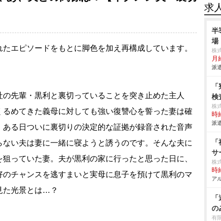
求
半
場
れたエピソードをもとに脚色を加え再構成しています。
株
月給
派遣
「
社の先輩・黒利と裏切っていることを突き止めた主人
検
株
くるめてきた義母に対しても強い復讐心を誓った妻は確
時給
派遣
。ある日ついに裏切りの決定的な証拠が録音された音声
「
らない夫は妻に一緒に寝ようと誘うのです。そんな夫に
サ
を狙っていた妻。夫が黒利の家に行ったと思った日に、
株
時給
好のチャンスを逃すまいと実母に息子を預けて黒利のマ
アル
見た光景とは…？
「
の
有