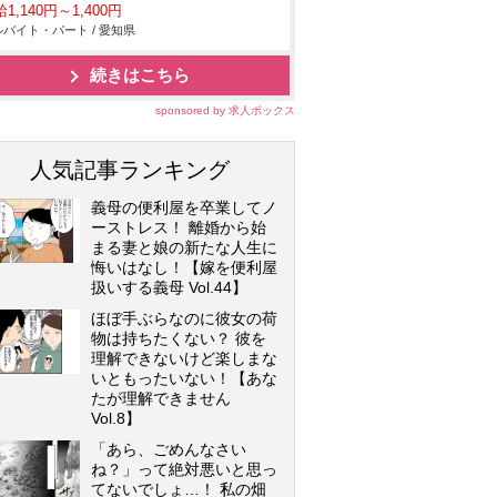
1,140円～1,400円
バイト・パート / 愛知県
続きはこちら
sponsored by 求人ボックス
人気記事ランキング
義母の便利屋を卒業してノ
ーストレス！ 離婚から始
まる妻と娘の新たな人生に
悔いはなし！【嫁を便利屋
扱いする義母 Vol.44】
ほぼ手ぶらなのに彼女の荷
物は持ちたくない？ 彼を
理解できないけど楽しまな
いともったいない！【あな
たが理解できません
Vol.8】
「あら、ごめんなさい
ね？」って絶対悪いと思っ
てないでしょ…！ 私の畑