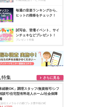
CS動画配信サービス20選
毎週の音楽ランキングから、
ヒットの推移をチェック！
試写会、登壇イベント、サイ
ンチェキなどプレゼント！
プレゼント特集
人特集
さらに見る
未経験OK」調理スタッフ/無資格可/シフ
相談可/住宅型有料老人ホーム/社会保障
備
式会社エメラルドの郷/プレタ豊中桜の町