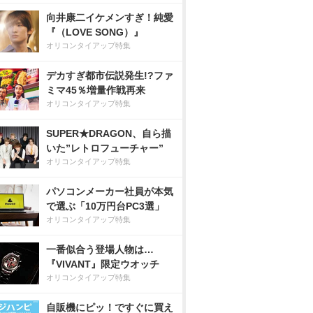
向井康二イケメンすぎ！純愛
『（LOVE SONG）』
オリコンタイアップ特集
デカすぎ都市伝説発生!?ファ
ミマ45％増量作戦再来
オリコンタイアップ特集
SUPER★DRAGON、自ら描
いた”レトロフューチャー”
オリコンタイアップ特集
パソコンメーカー社員が本気
で選ぶ「10万円台PC3選」
オリコンタイアップ特集
一番似合う登場人物は…
『VIVANT』限定ウオッチ
オリコンタイアップ特集
自販機にピッ！ですぐに買え