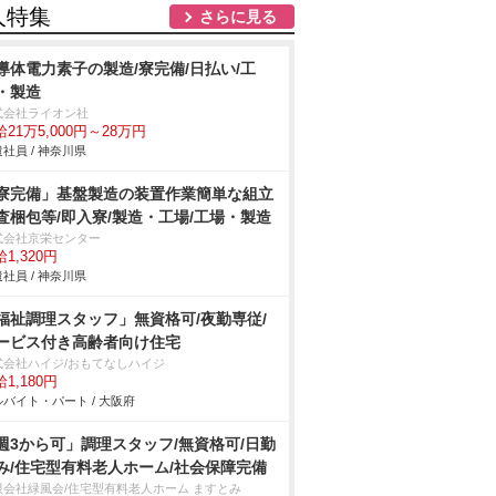
人特集
さらに見る
導体電力素子の製造/寮完備/日払い/工
・製造
式会社ライオン社
21万5,000円～28万円
社員 / 神奈川県
寮完備」基盤製造の装置作業簡単な組立
査梱包等/即入寮/製造・工場/工場・製造
式会社京栄センター
1,320円
社員 / 神奈川県
福祉調理スタッフ」無資格可/夜勤専従/
ービス付き高齢者向け住宅
式会社ハイジ/おもてなしハイジ
1,180円
バイト・パート / 大阪府
週3から可」調理スタッフ/無資格可/日勤
み/住宅型有料老人ホーム/社会保障完備
限会社緑風会/住宅型有料老人ホーム ますとみ