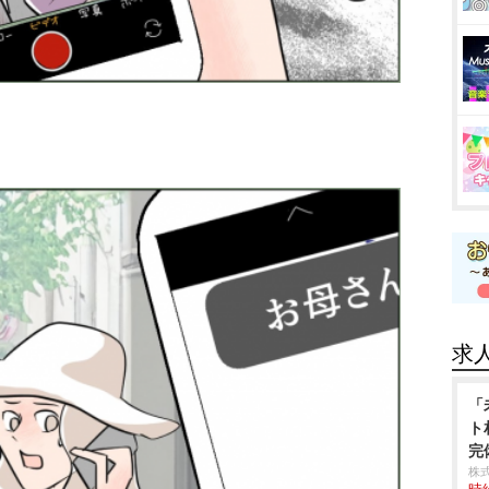
求
「
ト
完
株