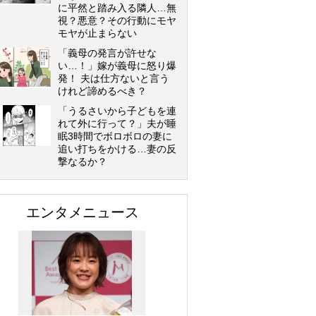
に平然と踏み入る隣人…無
視？悪意？その行動にモヤ
モヤが止まらない
「義母の発言が許せな
い…！」嫁が義母に怒り爆
発！ 夫は仕方ないと言う
けれど諦めるべき？
「うるさいから子どもを連
れて外に行って？」夫が睡
眠3時間でボロボロの妻に
追い打ちをかける…妻の反
撃なるか？
エンタメニュース