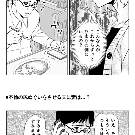
■不倫の尻ぬぐいをさせる夫に妻は…？