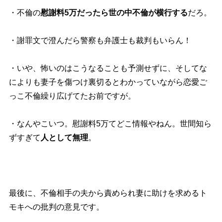
・不倫の
慰謝料5万だったら世の中不倫が横行する
だろ。
・謝罪文で澄んだら警察も弁護士も裁判もいらん！
・いや、怖いのはこうなることも予測せずに、そしてな
によりも妻子を傷つけ裏切るとわかっていながら恋愛ご
っこ不倫繰り広げてたお前ですが。
・なんやこいつ。慰謝料5万てどこ情報やねん。世間知ら
ずすぎて
人として無理
。
最後に、不倫相手の夫から責められ妻に助けを求めるト
モキへの批判の意見です。