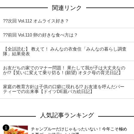
関連リンク
??次回 Vol.112 オムライス好き？
??前回 Vol.110 卵の好きな食べ方は？
【全話読む】 教えて！ みんなの衣食住「みんなの暮らし調査
隊」結果発表
お友だちの家でのマナー問題！ 果たして我が子は大丈夫なの
か!?【笑いに変えて乗り切る！(願望) オタク母の育児日記】
家庭の教育方針は子供の口癖に現れる!? お友達を呼んだパー
ティーでの出来事【ドイツDE親バカ絵日記】
人気記事ランキング
チャンプルーだけじゃもったいない！今年こそ極め