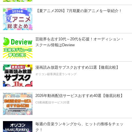
【夏アニメ2026】7月期夏の新アニメを一挙紹介！
芸能界を志す10代～20代を応援！オーディション・
スクール情報はDeview
漫画読み放題サブスクおすすめ11選【徹底比較】
オリコン顧客満足度ランキング
2026年動画配信サービスおすすめ40選【徹底比較】
CS動画配信サービス20選
毎週の音楽ランキングから、ヒットの推移をチェッ
ク！