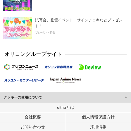
試写会、登壇イベント、サインチェキなどプレゼン
ト！
プレゼント特集
オリコングループサイト
クッキーの使用について
このサイトでは Cookie を使用して、ユーザーに合わせたコンテンツや広告の
elthaとは
表示、ソーシャル メディア機能の提供、広告の表示回数やクリック数の測定を
会社概要
個人情報保護方針
行っています。
また、ユーザーによるサイトの利用状況についても情報を収集し、ソーシャル
お問い合わせ
採用情報
メディアや広告配信、データ解析の各パートナーに提供しています。