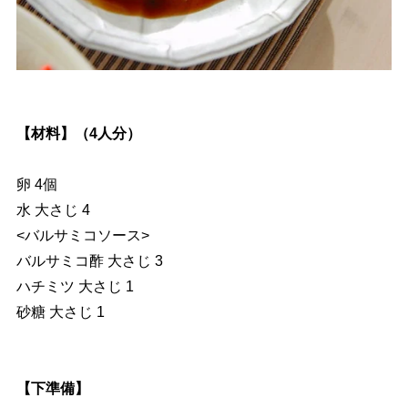
【材料】（4人分）
卵 4個
水 大さじ 4
<バルサミコソース>
バルサミコ酢 大さじ 3
ハチミツ 大さじ 1
砂糖 大さじ 1
【下準備】