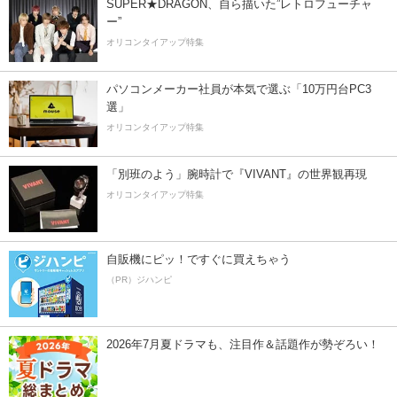
SUPER★DRAGON、自ら描いた”レトロフューチャ
ー”
オリコンタイアップ特集
パソコンメーカー社員が本気で選ぶ「10万円台PC3
選」
オリコンタイアップ特集
「別班のよう」腕時計で『VIVANT』の世界観再現
オリコンタイアップ特集
自販機にピッ！ですぐに買えちゃう
（PR）ジハンピ
2026年7月夏ドラマも、注目作＆話題作が勢ぞろい！