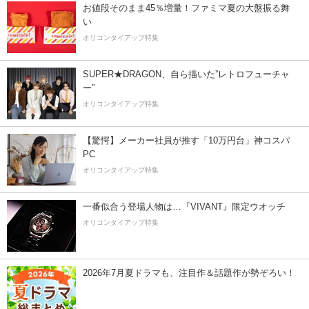
お値段そのまま45％増量！ファミマ夏の大盤振る舞
い
オリコンタイアップ特集
SUPER★DRAGON、自ら描いた”レトロフューチャ
ー”
オリコンタイアップ特集
【驚愕】メーカー社員が推す「10万円台」神コスパ
PC
オリコンタイアップ特集
一番似合う登場人物は…『VIVANT』限定ウオッチ
オリコンタイアップ特集
2026年7月夏ドラマも、注目作＆話題作が勢ぞろい！