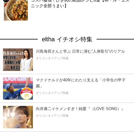
コスパ最強！ひき肉の絶品レシピ8選【和・洋・エス
ニック全部うまい】
eltha イチオシ特集
川島海荷さんと学ぶ 日常に潜む“人身取引”のリアル
オリコンタイアップ特集
マクドナルドが40年にわたり支える「小学生の甲子
園」
オリコンタイアップ特集
向井康二イケメンすぎ！純愛『（LOVE SONG）』
オリコンタイアップ特集