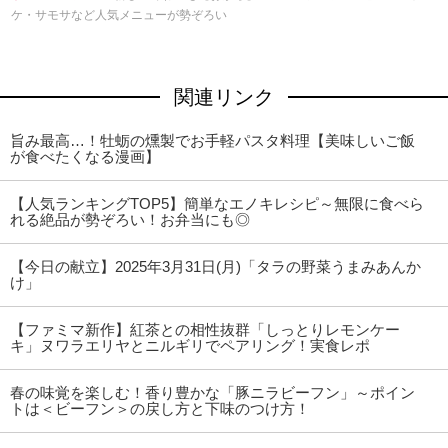
ケ・サモサなど人気メニューが勢ぞろい
関連リンク
旨み最高…！牡蛎の燻製でお手軽パスタ料理【美味しいご飯
が食べたくなる漫画】
【人気ランキングTOP5】簡単なエノキレシピ～無限に食べら
れる絶品が勢ぞろい！お弁当にも◎
【今日の献立】2025年3月31日(月)「タラの野菜うまみあんか
け」
【ファミマ新作】紅茶との相性抜群「しっとりレモンケー
キ」ヌワラエリヤとニルギリでペアリング！実食レポ
春の味覚を楽しむ！香り豊かな「豚ニラビーフン」～ポイン
トは＜ビーフン＞の戻し方と下味のつけ方！