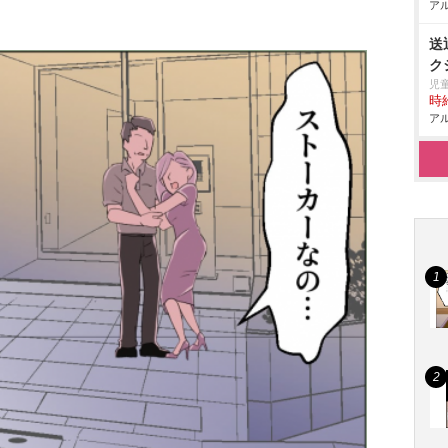
アル
送
ク
児童
時給
アル