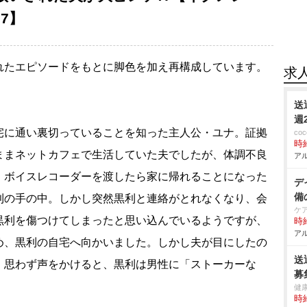
97】
れたエピソードをもとに脚色を加え再構成しています。
求
送
週
宅に通い裏切っていることを知った主人公・ユナ。証拠
co
時給
ままネットカフェで生活していた夫でしたが、体調不良
アル
。ボイスレコーダーを渡したら家に帰れることになった
デ
備
利の手の中。しかし突然黒利と連絡がとれなくなり、会
ケ
黒利を傷つけてしまったと思い込んでいるようですが、
時給
アル
め、黒利の自宅へ向かいました。しかし夫が目にしたの
送
。思わず声をかけると、黒利は男性に「ストーカーな
募
健
時給