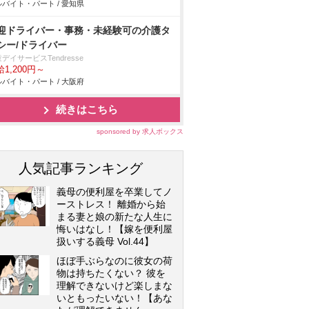
バイト・パート / 愛知県
迎ドライバー・事務・未経験可の介護タ
シー/ドライバー
デイサービスTendresse
1,200円～
バイト・パート / 大阪府
続きはこちら
sponsored by 求人ボックス
人気記事ランキング
義母の便利屋を卒業してノ
ーストレス！ 離婚から始
まる妻と娘の新たな人生に
悔いはなし！【嫁を便利屋
扱いする義母 Vol.44】
ほぼ手ぶらなのに彼女の荷
物は持ちたくない？ 彼を
理解できないけど楽しまな
いともったいない！【あな