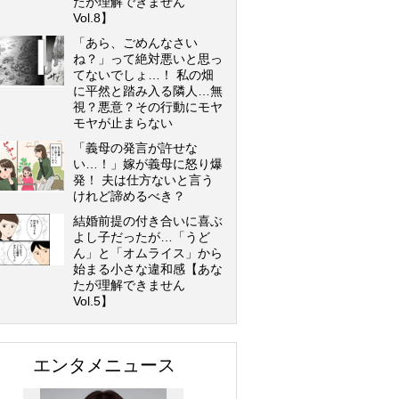
たが理解できません
Vol.8】
「あら、ごめんなさい
ね？」って絶対悪いと思っ
てないでしょ…！ 私の畑
に平然と踏み入る隣人…無
視？悪意？その行動にモヤ
モヤが止まらない
「義母の発言が許せな
い…！」嫁が義母に怒り爆
発！ 夫は仕方ないと言う
けれど諦めるべき？
結婚前提の付き合いに喜ぶ
よし子だったが…「うど
ん」と「オムライス」から
始まる小さな違和感【あな
たが理解できません
Vol.5】
エンタメニュース