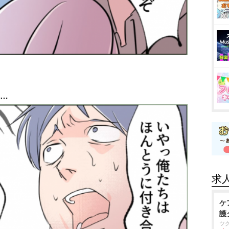
は…
求
ケ
護
ツ