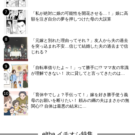
「私が絶対に娘の可能性を開花させる…！」娘に高
額を注ぎ自分の夢を押しつけた母の大誤算
「元嫁と別れた理由ってそれ？」友人から夫の過去
を突っ込まれ不安…信じて結婚した夫の過去まで信
じれる？
「自転車借りたよ～！」って勝手に!? ママ友の常識
が理解できない！ 次に貸してと言ってきたのは…
「育休中でしょ？手伝って！」嫁を好き勝手使う義
母のお願いを断りたい！ 頼みの綱の夫はまさかの無
関心!? 自体は最悪の結末に…
eltha イチオシ特集