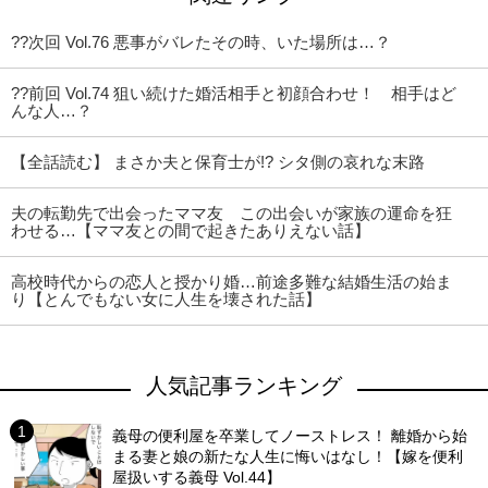
??次回 Vol.76 悪事がバレたその時、いた場所は…？
??前回 Vol.74 狙い続けた婚活相手と初顔合わせ！ 相手はど
んな人…？
【全話読む】 まさか夫と保育士が!? シタ側の哀れな末路
夫の転勤先で出会ったママ友 この出会いが家族の運命を狂
わせる…【ママ友との間で起きたありえない話】
高校時代からの恋人と授かり婚…前途多難な結婚生活の始ま
り【とんでもない女に人生を壊された話】
人気記事ランキング
義母の便利屋を卒業してノーストレス！ 離婚から始
まる妻と娘の新たな人生に悔いはなし！【嫁を便利
屋扱いする義母 Vol.44】