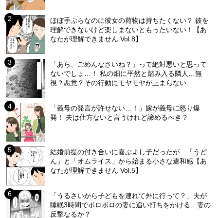
ほぼ手ぶらなのに彼女の荷物は持ちたくない？ 彼を
理解できないけど楽しまないともったいない！【あ
なたが理解できません Vol.8】
「あら、ごめんなさいね？」って絶対悪いと思って
ないでしょ…！ 私の畑に平然と踏み入る隣人…無
視？悪意？その行動にモヤモヤが止まらない
「義母の発言が許せない…！」嫁が義母に怒り爆
発！ 夫は仕方ないと言うけれど諦めるべき？
結婚前提の付き合いに喜ぶよし子だったが…「うど
ん」と「オムライス」から始まる小さな違和感【あ
なたが理解できません Vol.5】
「うるさいから子どもを連れて外に行って？」夫が
睡眠3時間でボロボロの妻に追い打ちをかける…妻の
反撃なるか？