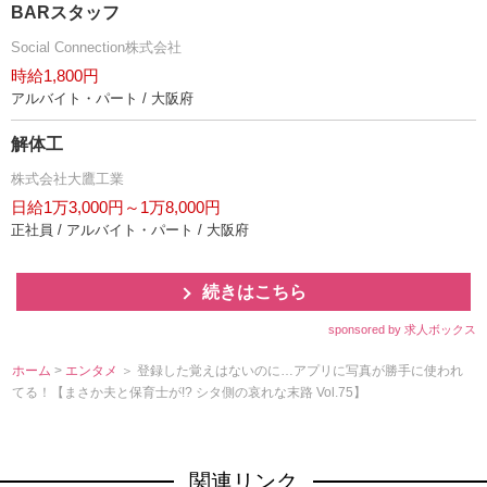
BARスタッフ
Social Connection株式会社
時給1,800円
アルバイト・パート / 大阪府
解体工
株式会社大鷹工業
日給1万3,000円～1万8,000円
正社員 / アルバイト・パート / 大阪府
続きはこちら
sponsored by 求人ボックス
ホーム
>
エンタメ
＞ 登録した覚えはないのに…アプリに写真が勝手に使われ
てる！【まさか夫と保育士が!? シタ側の哀れな末路 Vol.75】
関連リンク