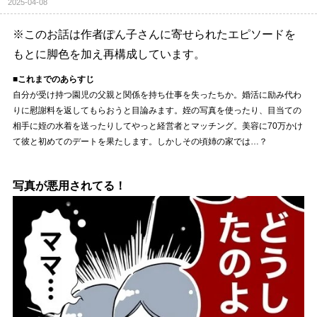
2025-04-08
※このお話は作者ぽん子さんに寄せられたエピソードを
もとに脚色を加え再構成しています。
■これまでのあらすじ
自分が受け持つ園児の父親と関係を持ち仕事を失ったちか。婚活に励み代わ
りに慰謝料を返してもらおうと目論みます。姪の写真を使ったり、目当ての
相手に姪の水着を送ったりしてやっと経営者とマッチング。美容に70万かけ
て彼と初めてのデートを果たします。しかしその頃姉の家では…？
写真が悪用されてる！