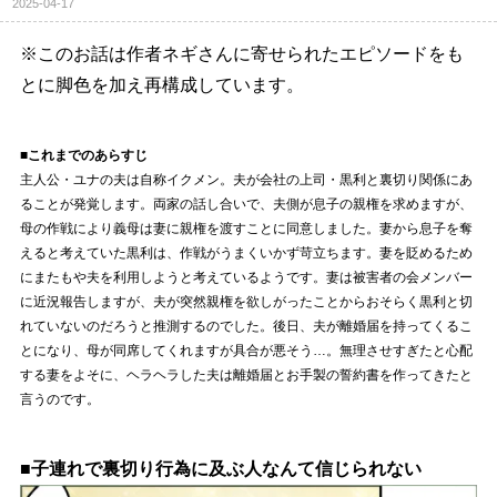
2025-04-17
※このお話は作者ネギさんに寄せられたエピソードをも
とに脚色を加え再構成しています。
■これまでのあらすじ
主人公・ユナの夫は自称イクメン。夫が会社の上司・黒利と裏切り関係にあ
ることが発覚します。両家の話し合いで、夫側が息子の親権を求めますが、
母の作戦により義母は妻に親権を渡すことに同意しました。妻から息子を奪
えると考えていた黒利は、作戦がうまくいかず苛立ちます。妻を貶めるため
にまたもや夫を利用しようと考えているようです。妻は被害者の会メンバー
に近況報告しますが、夫が突然親権を欲しがったことからおそらく黒利と切
れていないのだろうと推測するのでした。後日、夫が離婚届を持ってくるこ
とになり、母が同席してくれますが具合が悪そう…。無理させすぎたと心配
する妻をよそに、ヘラヘラした夫は離婚届とお手製の誓約書を作ってきたと
言うのです。
■子連れで裏切り行為に及ぶ人なんて信じられない