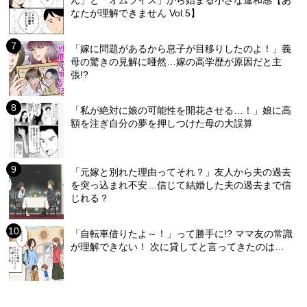
ん」と「オムライス」から始まる小さな違和感【あ
なたが理解できません Vol.5】
「嫁に問題があるから息子が目移りしたのよ！」義
母の驚きの見解に唖然…嫁の高学歴が原因だと主
張!?
「私が絶対に娘の可能性を開花させる…！」娘に高
額を注ぎ自分の夢を押しつけた母の大誤算
「元嫁と別れた理由ってそれ？」友人から夫の過去
を突っ込まれ不安…信じて結婚した夫の過去まで信
じれる？
「自転車借りたよ～！」って勝手に!? ママ友の常識
が理解できない！ 次に貸してと言ってきたのは…