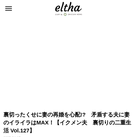
裏切ったくせに妻の再婚を心配!? 矛盾する夫に妻
のイライラはMAX！【イクメン夫 裏切りの二重生
活 Vol.127】