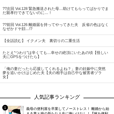
??次回 Vol.128 緊急搬送された母…助けてもらってばかりでま
だ親孝行できてないのに…！
??前回 Vol.126 離婚届を持ってやってきた夫 反省の色はなく
なぜかドヤ顔…!?
【全話読む】 イクメン夫 裏切りの二重生活
たとえ“つわり”は辛くても…幸せの絶頂にいたあの頃【怪しい
夫にGPSをつけたら】
「俺の妻だったら応援してくれるよね？」妻の妊娠中に突然
夢を追いかけはじめた夫【夫の相手は自己中な被害者ヅラ
女】
人気記事ランキング
義母の便利屋を卒業してノーストレス！ 離婚から始
まる妻と娘の新たな人生に悔いはなし！【嫁を便利