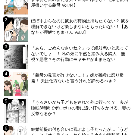
屋扱いする義母 Vol.44】
ほぼ手ぶらなのに彼女の荷物は持ちたくない？ 彼を
理解できないけど楽しまないともったいない！【あ
なたが理解できません Vol.8】
「あら、ごめんなさいね？」って絶対悪いと思って
ないでしょ…！ 私の畑に平然と踏み入る隣人…無
視？悪意？その行動にモヤモヤが止まらない
「義母の発言が許せない…！」嫁が義母に怒り爆
発！ 夫は仕方ないと言うけれど諦めるべき？
「うるさいから子どもを連れて外に行って？」夫が
睡眠3時間でボロボロの妻に追い打ちをかける…妻の
反撃なるか？
結婚前提の付き合いに喜ぶよし子だったが…「うど