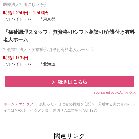
医療法人社団にじいろ会
時給1,250円～1,500円
アルバイト・パート / 東京都
「福祉調理スタッフ」無資格可/シフト相談可/介護付き有料
老人ホーム
社会福祉法人ノテ福祉会/介護付有料老人ホーム 天
時給1,075円
アルバイト・パート / 北海道
続きはこちら
sponsored by 求人ボックス
ホーム
>
エンタメ
＞ 裏切ったくせに妻の再婚を心配!? 矛盾する夫に妻のイラ
イラはMAX！【イクメン夫 裏切りの二重生活 Vol.127】
関連リンク