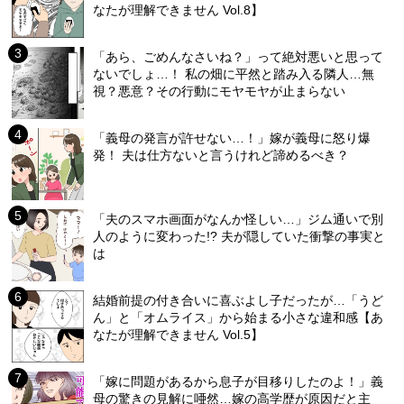
なたが理解できません Vol.8】
「あら、ごめんなさいね？」って絶対悪いと思って
ないでしょ…！ 私の畑に平然と踏み入る隣人…無
視？悪意？その行動にモヤモヤが止まらない
「義母の発言が許せない…！」嫁が義母に怒り爆
発！ 夫は仕方ないと言うけれど諦めるべき？
「夫のスマホ画面がなんか怪しい…」ジム通いで別
人のように変わった!? 夫が隠していた衝撃の事実と
は
結婚前提の付き合いに喜ぶよし子だったが…「うど
ん」と「オムライス」から始まる小さな違和感【あ
なたが理解できません Vol.5】
「嫁に問題があるから息子が目移りしたのよ！」義
母の驚きの見解に唖然…嫁の高学歴が原因だと主