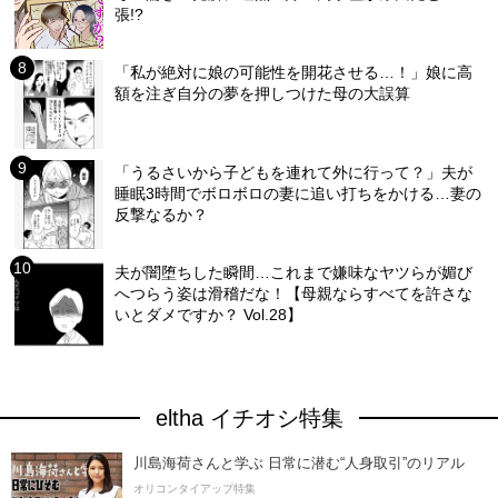
張!?
「私が絶対に娘の可能性を開花させる…！」娘に高
額を注ぎ自分の夢を押しつけた母の大誤算
「うるさいから子どもを連れて外に行って？」夫が
睡眠3時間でボロボロの妻に追い打ちをかける…妻の
反撃なるか？
夫が闇堕ちした瞬間…これまで嫌味なヤツらが媚び
へつらう姿は滑稽だな！【母親ならすべてを許さな
いとダメですか？ Vol.28】
eltha イチオシ特集
川島海荷さんと学ぶ 日常に潜む“人身取引”のリアル
オリコンタイアップ特集