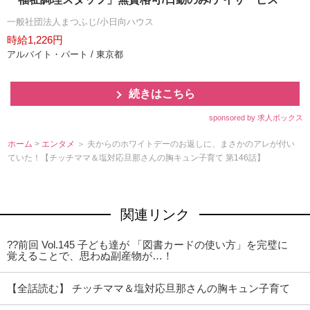
一般社団法人まつふじ/小日向ハウス
時給1,226円
アルバイト・パート / 東京都
続きはこちら
sponsored by 求人ボックス
ホーム
>
エンタメ
＞ 夫からのホワイトデーのお返しに、まさかのアレが付い
ていた！【チッチママ＆塩対応旦那さんの胸キュン子育て 第146話】
関連リンク
??前回 Vol.145 子ども達が 「図書カードの使い方」を完璧に
覚えることで、思わぬ副産物が…！
【全話読む】 チッチママ＆塩対応旦那さんの胸キュン子育て