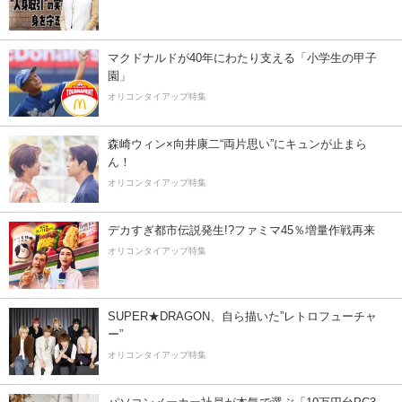
マクドナルドが40年にわたり支える「小学生の甲子
園」
オリコンタイアップ特集
森崎ウィン×向井康二“両片思い”にキュンが止まら
ん！
オリコンタイアップ特集
デカすぎ都市伝説発生!?ファミマ45％増量作戦再来
オリコンタイアップ特集
SUPER★DRAGON、自ら描いた”レトロフューチャ
ー”
オリコンタイアップ特集