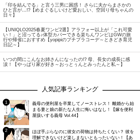
「印を結んでる」と言う三男に困惑！ さらに夫からまさかの
ひと言が…!?【めまぐるしいけど愛おしい、空回り母ちゃんの
日々】
【UNIQLO2025春夏ワンピ2選】アラフォー以上が「これ可愛
い！」と沼ってる♪体型カバーできる楽ちんワンピはGWの旅
行や帰省におすすめ【yopipiのプチプラコーデ～ときどき育児
日記～】
いつの間にこんなお姉さんになったの!? 母、長女の成長に感
涙！【やっぱり家が好き～おっとぅんとみったんと私～】
人気記事ランキング
義母の便利屋を卒業してノーストレス！ 離婚から始
まる妻と娘の新たな人生に悔いはなし！【嫁を便利
屋扱いする義母 Vol.44】
ほぼ手ぶらなのに彼女の荷物は持ちたくない？ 彼を
理解できないけど楽しまないともったいない！【あ