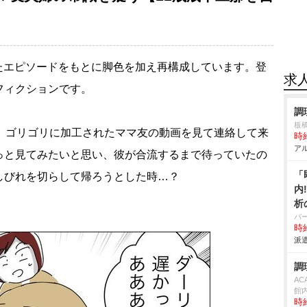
たエピソードをもとに脚色を加え再構成しています。登
求
フィクションです。
調
板
代。ゴリゴリに加工されたママ友の動画を見て連絡して来
時給
アル
っと見てみたいと思い、彼が合流するまで待っていたの
「
しびれを切らして帰ろうとした時…？
内
析
パ
時給
派遣
調
AC
館
時給