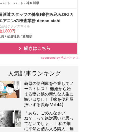
バイト・パート / 神奈川県
造派遣スタッフの募集!寮住み込みOK!カ
エアコンの検査業務 denso aichi
式会社テクノスマイル
1,800円
員 / 派遣社員 / 愛知県
続きはこちら
sponsored by 求人ボックス
人気記事ランキング
義母の便利屋を卒業してノ
ーストレス！ 離婚から始
まる妻と娘の新たな人生に
悔いはなし！【嫁を便利屋
扱いする義母 Vol.44】
「あら、ごめんなさい
ね？」って絶対悪いと思っ
てないでしょ…！ 私の畑
に平然と踏み入る隣人…無