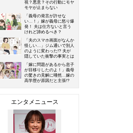
視？悪意？その行動にモヤ
モヤが止まらない
「義母の発言が許せな
い…！」嫁が義母に怒り爆
発！ 夫は仕方ないと言う
けれど諦めるべき？
「夫のスマホ画面がなんか
怪しい…」ジム通いで別人
のように変わった!? 夫が
隠していた衝撃の事実とは
「嫁に問題があるから息子
が目移りしたのよ！」義母
の驚きの見解に唖然…嫁の
高学歴が原因だと主張!?
エンタメニュース