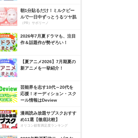
朝1分貼るだけ！ミルクピー
ルで一日中ずっとうるツヤ肌
（PR）サボリーノ
2026年7月夏ドラマも、注目
作＆話題作が勢ぞろい！
【夏アニメ2026】7月期夏の
新アニメを一挙紹介！
芸能界を志す10代～20代を
応援！オーディション・スク
ール情報はDeview
漫画読み放題サブスクおすす
め11選【徹底比較】
オリコン顧客満足度ランキング