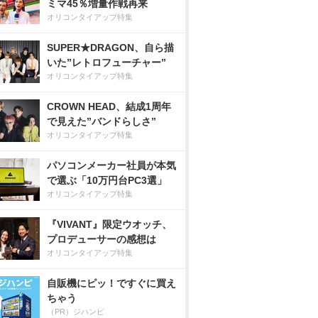
ミマ45％増量作戦再来
オリコンタイアップ特集
SUPER★DRAGON、自ら描
いた”レトロフューチャー”
オリコンタイアップ特集
CROWN HEAD、結成1周年
で見えた”バンドらしさ”
オリコンタイアップ特集
パソコンメーカー社員が本気
で選ぶ「10万円台PC3選」
オリコンタイアップ特集
『VIVANT』限定ウオッチ、
プロデューサーの感想は
オリコンタイアップ特集
自販機にピッ！ですぐに買え
ちゃう
（PR）ジハンピ