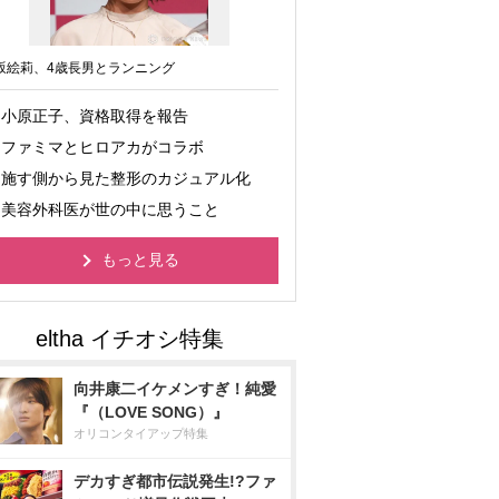
坂絵莉、4歳長男とランニング
小原正子、資格取得を報告
ファミマとヒロアカがコラボ
施す側から見た整形のカジュアル化
美容外科医が世の中に思うこと
もっと見る
向井康二イケメンすぎ！純愛
『（LOVE SONG）』
オリコンタイアップ特集
デカすぎ都市伝説発生!?ファ