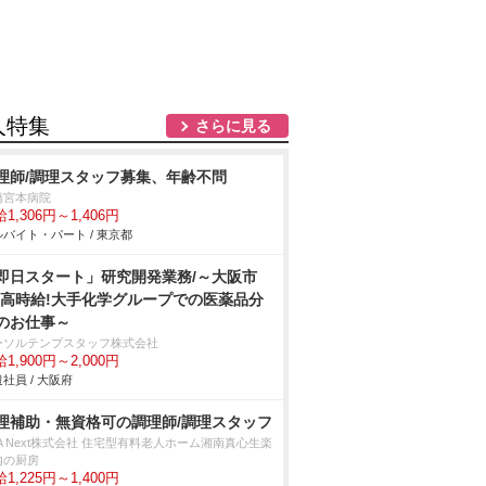
人特集
さらに見る
理師/調理スタッフ募集、年齢不問
橋宮本病院
1,306円～1,406円
バイト・パート / 東京都
即日スタート」研究開発業務/～大阪市
!高時給!大手化学グループでの医薬品分
のお仕事～
ーソルテンプスタッフ株式会社
1,900円～2,000円
社員 / 大阪府
理補助・無資格可の調理師/調理スタッフ
A Next株式会社 住宅型有料老人ホーム湘南真心生楽
内の厨房
1,225円～1,400円