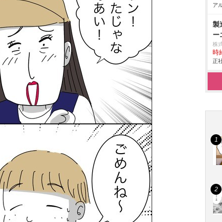
アル
製
ー
株
時給
正社