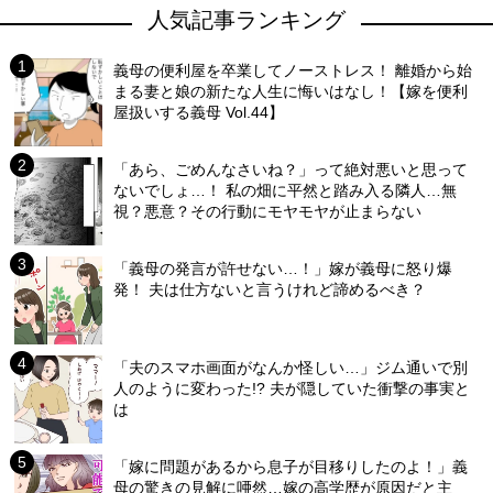
人気記事ランキング
義母の便利屋を卒業してノーストレス！ 離婚から始
まる妻と娘の新たな人生に悔いはなし！【嫁を便利
屋扱いする義母 Vol.44】
「あら、ごめんなさいね？」って絶対悪いと思って
ないでしょ…！ 私の畑に平然と踏み入る隣人…無
視？悪意？その行動にモヤモヤが止まらない
「義母の発言が許せない…！」嫁が義母に怒り爆
発！ 夫は仕方ないと言うけれど諦めるべき？
「夫のスマホ画面がなんか怪しい…」ジム通いで別
人のように変わった!? 夫が隠していた衝撃の事実と
は
「嫁に問題があるから息子が目移りしたのよ！」義
母の驚きの見解に唖然…嫁の高学歴が原因だと主