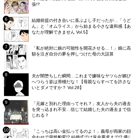
張!?
結婚前提の付き合いに喜ぶよし子だったが…「うど
ん」と「オムライス」から始まる小さな違和感【あ
なたが理解できません Vol.5】
「私が絶対に娘の可能性を開花させる…！」娘に高
額を注ぎ自分の夢を押しつけた母の大誤算
夫が闇堕ちした瞬間…これまで嫌味なヤツらが媚び
へつらう姿は滑稽だな！【母親ならすべてを許さな
いとダメですか？ Vol.28】
「元嫁と別れた理由ってそれ？」友人から夫の過去
を突っ込まれ不安…信じて結婚した夫の過去まで信
じれる？
「こっちは高い金払ってるのよ！」義母が両家の顔
合わせで突然豹変!? 結婚式では返金要求まで!? 優し