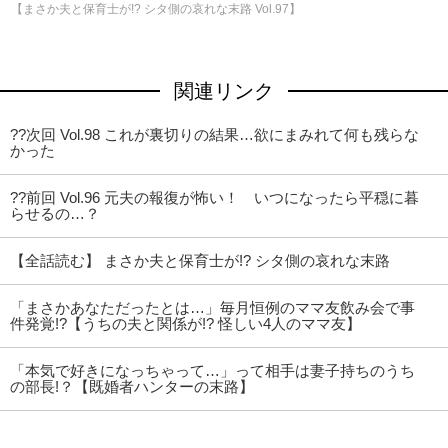
【まさか夫と保育士が!? シタ側の哀れな末路 Vol.97】
関連リンク
??次回 Vol.98 これが裏切りの結果…欲にまみれて何も残らな
かった
??前回 Vol.96 元夫の報復が怖い！ いつになったら平穏に暮
らせるの…？
【全話読む】 まさか夫と保育士が!? シタ側の哀れな末路
「まさかあなただったとは…」毎月恒例のママ友飲み会で事
件発覚!?【うちの夫と関係が!? 怪しい4人のママ友】
「本気で好きになっちゃって…」って相手は妻子持ちのうち
の部長!？【既婚者ハンターの末路】