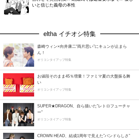
いと信じた義母の本性
eltha イチオシ特集
森崎ウィン×向井康二“両片思い”にキュンが止まら
ん！
オリコンタイアップ特集
お値段そのまま45％増量！ファミマ夏の大盤振る舞
い
オリコンタイアップ特集
SUPER★DRAGON、自ら描いた”レトロフューチャ
ー”
オリコンタイアップ特集
CROWN HEAD、結成1周年で見えた”バンドらしさ”