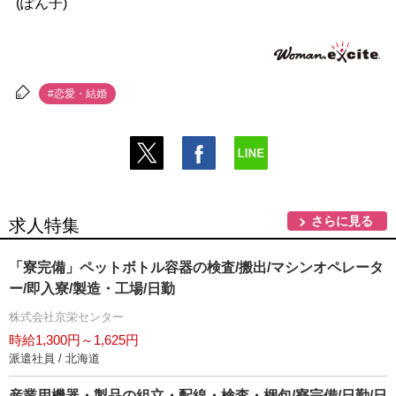
(ぽん子)
#恋愛・結婚
さらに見る
求人特集
「寮完備」ペットボトル容器の検査/搬出/マシンオペレータ
ー/即入寮/製造・工場/日勤
株式会社京栄センター
時給1,300円～1,625円
派遣社員 / 北海道
産業用機器・製品の組立・配線・検査・梱包/寮完備/日勤/日