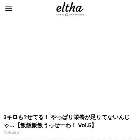
3キロも?せてる！ やっぱり栄養が足りてないんじ
ゃ…【飯飯飯飯うっせーわ！ Vol.5】
2025-05-01