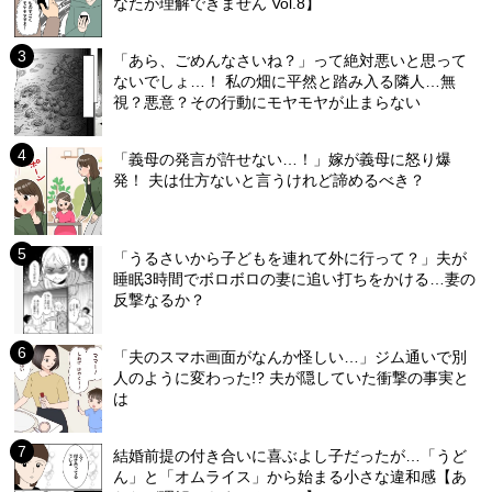
なたが理解できません Vol.8】
「あら、ごめんなさいね？」って絶対悪いと思って
ないでしょ…！ 私の畑に平然と踏み入る隣人…無
視？悪意？その行動にモヤモヤが止まらない
「義母の発言が許せない…！」嫁が義母に怒り爆
発！ 夫は仕方ないと言うけれど諦めるべき？
「うるさいから子どもを連れて外に行って？」夫が
睡眠3時間でボロボロの妻に追い打ちをかける…妻の
反撃なるか？
「夫のスマホ画面がなんか怪しい…」ジム通いで別
人のように変わった!? 夫が隠していた衝撃の事実と
は
結婚前提の付き合いに喜ぶよし子だったが…「うど
ん」と「オムライス」から始まる小さな違和感【あ