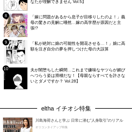
なたが理解できません Vol.5】
「嫁に問題があるから息子が目移りしたのよ！」義
母の驚きの見解に唖然…嫁の高学歴が原因だと主
張!?
「私が絶対に娘の可能性を開花させる…！」娘に高
額を注ぎ自分の夢を押しつけた母の大誤算
夫が闇堕ちした瞬間…これまで嫌味なヤツらが媚び
へつらう姿は滑稽だな！【母親ならすべてを許さな
いとダメですか？ Vol.28】
eltha イチオシ特集
川島海荷さんと学ぶ 日常に潜む“人身取引”のリアル
オリコンタイアップ特集