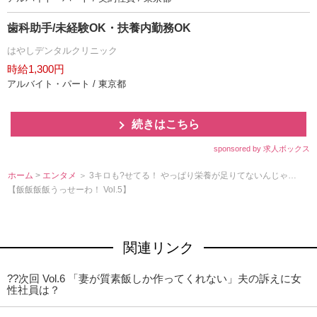
歯科助手/未経験OK・扶養内勤務OK
はやしデンタルクリニック
時給1,300円
アルバイト・パート / 東京都
続きはこちら
sponsored by 求人ボックス
ホーム
>
エンタメ
＞ 3キロも?せてる！ やっぱり栄養が足りてないんじゃ…
【飯飯飯飯うっせーわ！ Vol.5】
関連リンク
??次回 Vol.6 「妻が質素飯しか作ってくれない」夫の訴えに女
性社員は？