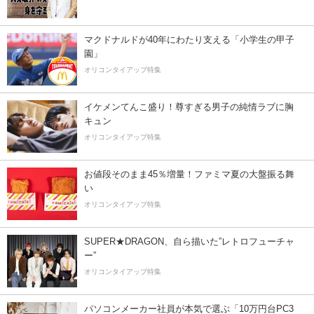
マクドナルドが40年にわたり支える「小学生の甲子
園」
オリコンタイアップ特集
イケメンてんこ盛り！尊すぎる男子の純情ラブに胸
キュン
オリコンタイアップ特集
お値段そのまま45％増量！ファミマ夏の大盤振る舞
い
オリコンタイアップ特集
SUPER★DRAGON、自ら描いた”レトロフューチャ
ー”
オリコンタイアップ特集
パソコンメーカー社員が本気で選ぶ「10万円台PC3