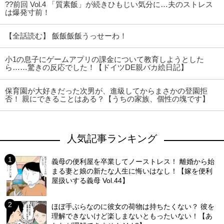
??前回 Vol.4 「質素飯」が続きひもじい気分に…夫のストレス
は爆発寸前！
【全話読む】 飯飯飯飯うっせーわ！
小1の息子にゲームアプリの課金について教育しようとした
ら……驚きの反応でした！【ドイツDE親バカ絵日記】
保育園が大好きだった次男が、進級してからまさかの登園拒
否！ 親にできることはある？【うちの家族、個性の塊です】
人気記事ランキング
義母の便利屋を卒業してノーストレス！ 離婚から始
まる妻と娘の新たな人生に悔いはなし！【嫁を便利
屋扱いする義母 Vol.44】
ほぼ手ぶらなのに彼女の荷物は持ちたくない？ 彼を
理解できないけど楽しまないともったいない！【あ