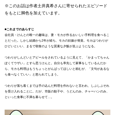
※このお話は作者土井真希さんに寄せられたエピソード
をもとに脚色を加えています。
■これまでのあらすじ
会社員・けんとの唯一の趣味は、妻・モカが作るおいしい手料理を食べるこ
とだった。しかし結婚から2年が経ち、モカの妊娠が発覚。モカはつわりが
ひどいといい、まるで朝食のような質素な夕飯が並ぶようになる。
つわりがしんどいとアピールをされているように見えて、「かまってちゃん
ぽくてウザい」とすら思うけんと。自分も率先して家事をしているんだか
ら、モカも料理はもうちょっとがんばってほしいと頼むが、「文句があるな
ら食べなくていい」と怒られてしまう。
つわりが落ち着くまでは手の込んだ料理を作れないと言われ、しぶしぶそれ
を受け入れることに。だが、市販の餃子や、うどんのみ、チャーハンのみ、
といった食事に不満を募らせて…。