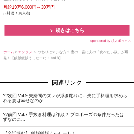
月給19万6,000円～30万円
正社員 / 東京都
続きはこちら
sponsored by 求人ボックス
ホーム
>
エンタメ
＞ つわりはマシな方？ 妻の一言に夫の「食べたい欲」が爆
発！【飯飯飯飯うっせーわ！ Vol.8】
関連リンク
??次回 Vol.9 夫婦間のズレが浮き彫りに…夫に手料理を求めら
れる妻は幸せなのか
??前回 Vol.7 手抜き料理は詐欺？ プロポーズの条件だったは
ずなのに…
【全話読む】 飯飯飯飯うっせーわ！