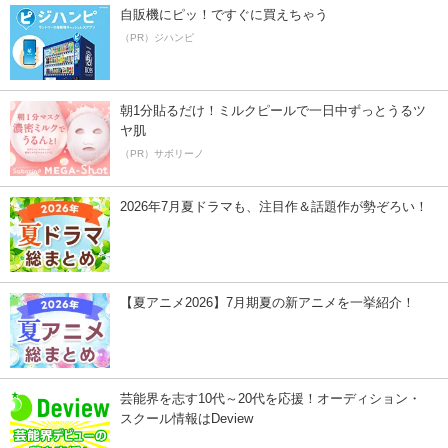
自販機にピッ！ですぐに買えちゃう
（PR）ジハンピ
朝1分貼るだけ！ミルクピールで一日中ずっとうるツ
ヤ肌
（PR）サボリーノ
2026年7月夏ドラマも、注目作＆話題作が勢ぞろい！
【夏アニメ2026】7月期夏の新アニメを一挙紹介！
芸能界を志す10代～20代を応援！オーディション・
スクール情報はDeview