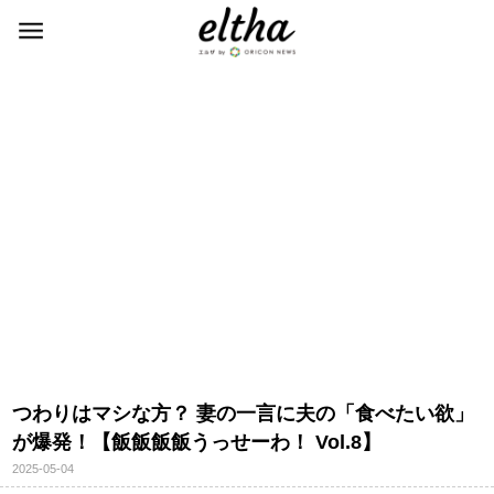
つわりはマシな方？ 妻の一言に夫の「食べたい欲」
が爆発！【飯飯飯飯うっせーわ！ Vol.8】
2025-05-04