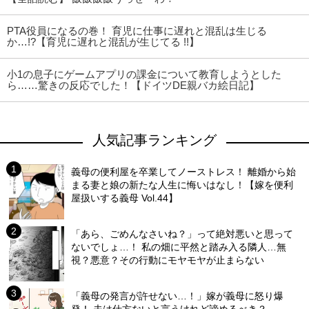
PTA役員になるの巻！ 育児に仕事に遅れと混乱は生じる
か…!?【育児に遅れと混乱が生じてる !!】
小1の息子にゲームアプリの課金について教育しようとした
ら……驚きの反応でした！【ドイツDE親バカ絵日記】
人気記事ランキング
義母の便利屋を卒業してノーストレス！ 離婚から始
まる妻と娘の新たな人生に悔いはなし！【嫁を便利
屋扱いする義母 Vol.44】
「あら、ごめんなさいね？」って絶対悪いと思って
ないでしょ…！ 私の畑に平然と踏み入る隣人…無
視？悪意？その行動にモヤモヤが止まらない
「義母の発言が許せない…！」嫁が義母に怒り爆
発！ 夫は仕方ないと言うけれど諦めるべき？