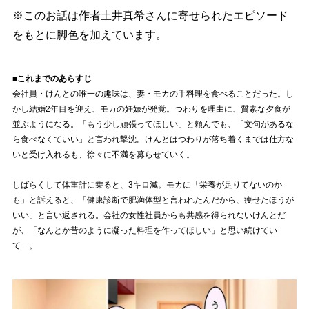
※このお話は作者土井真希さんに寄せられたエピソード
をもとに脚色を加えています。
■これまでのあらすじ
会社員・けんとの唯一の趣味は、妻・モカの手料理を食べることだった。し
かし結婚2年目を迎え、モカの妊娠が発覚。つわりを理由に、質素な夕食が
並ぶようになる。「もう少し頑張ってほしい」と頼んでも、「文句があるな
ら食べなくていい」と言われ撃沈。けんとはつわりが落ち着くまでは仕方な
いと受け入れるも、徐々に不満を募らせていく。
しばらくして体重計に乗ると、3キロ減。モカに「栄養が足りてないのか
も」と訴えると、「健康診断で肥満体型と言われたんだから、痩せたほうが
いい」と言い返される。会社の女性社員からも共感を得られないけんとだ
が、「なんとか昔のように凝った料理を作ってほしい」と思い続けてい
て…。