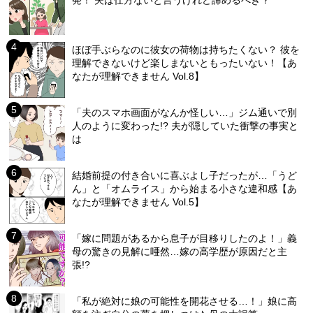
ほぼ手ぶらなのに彼女の荷物は持ちたくない？ 彼を
理解できないけど楽しまないともったいない！【あ
なたが理解できません Vol.8】
「夫のスマホ画面がなんか怪しい…」ジム通いで別
人のように変わった!? 夫が隠していた衝撃の事実と
は
結婚前提の付き合いに喜ぶよし子だったが…「うど
ん」と「オムライス」から始まる小さな違和感【あ
なたが理解できません Vol.5】
「嫁に問題があるから息子が目移りしたのよ！」義
母の驚きの見解に唖然…嫁の高学歴が原因だと主
張!?
「私が絶対に娘の可能性を開花させる…！」娘に高