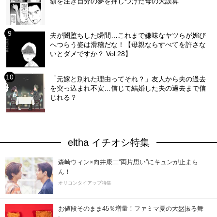
額を注ぎ自分の夢を押しつけた母の大誤算
夫が闇堕ちした瞬間…これまで嫌味なヤツらが媚び
へつらう姿は滑稽だな！【母親ならすべてを許さな
いとダメですか？ Vol.28】
「元嫁と別れた理由ってそれ？」友人から夫の過去
を突っ込まれ不安…信じて結婚した夫の過去まで信
じれる？
eltha イチオシ特集
森崎ウィン×向井康二“両片思い”にキュンが止まら
ん！
オリコンタイアップ特集
お値段そのまま45％増量！ファミマ夏の大盤振る舞