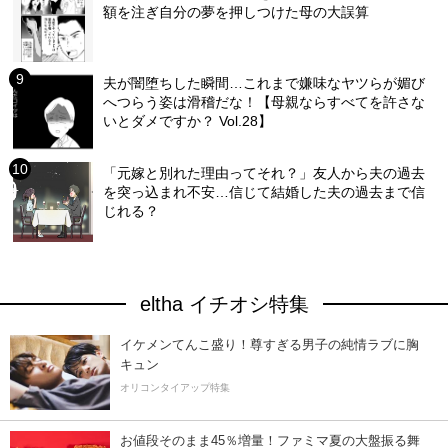
額を注ぎ自分の夢を押しつけた母の大誤算
夫が闇堕ちした瞬間…これまで嫌味なヤツらが媚び
へつらう姿は滑稽だな！【母親ならすべてを許さな
いとダメですか？ Vol.28】
「元嫁と別れた理由ってそれ？」友人から夫の過去
を突っ込まれ不安…信じて結婚した夫の過去まで信
じれる？
eltha イチオシ特集
イケメンてんこ盛り！尊すぎる男子の純情ラブに胸
キュン
オリコンタイアップ特集
お値段そのまま45％増量！ファミマ夏の大盤振る舞