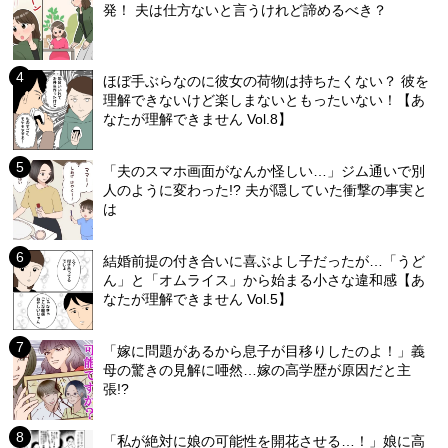
発！ 夫は仕方ないと言うけれど諦めるべき？
ほぼ手ぶらなのに彼女の荷物は持ちたくない？ 彼を
理解できないけど楽しまないともったいない！【あ
なたが理解できません Vol.8】
「夫のスマホ画面がなんか怪しい…」ジム通いで別
人のように変わった!? 夫が隠していた衝撃の事実と
は
結婚前提の付き合いに喜ぶよし子だったが…「うど
ん」と「オムライス」から始まる小さな違和感【あ
なたが理解できません Vol.5】
「嫁に問題があるから息子が目移りしたのよ！」義
母の驚きの見解に唖然…嫁の高学歴が原因だと主
張!?
「私が絶対に娘の可能性を開花させる…！」娘に高