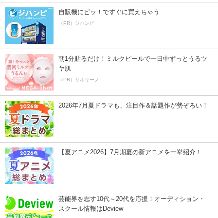
自販機にピッ！ですぐに買えちゃう
（PR）ジハンピ
朝1分貼るだけ！ミルクピールで一日中ずっとうるツ
ヤ肌
（PR）サボリーノ
2026年7月夏ドラマも、注目作＆話題作が勢ぞろい！
【夏アニメ2026】7月期夏の新アニメを一挙紹介！
芸能界を志す10代～20代を応援！オーディション・
スクール情報はDeview