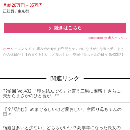
月給28万円～35万円
正社員 / 東京都
続きはこちら
sponsored by 求人ボックス
ホーム
>
エンタメ
＞ 組み合わせの妙!? 兄とケンカになりがちな末っ子にまさ
かの休日が！【めまぐるしいけど愛おしい、空回り母ちゃんの日々 第433話】
関連リンク
??前回 Vol.432 「印を結んでる」と言う三男に困惑！ さらに
夫からまさかのひと言が…!?
【全話読む】 めまぐるしいけど愛おしい、空回り母ちゃんの
日々
宿題は多いと少ない、どちらがいい!? 高学年になった長女の