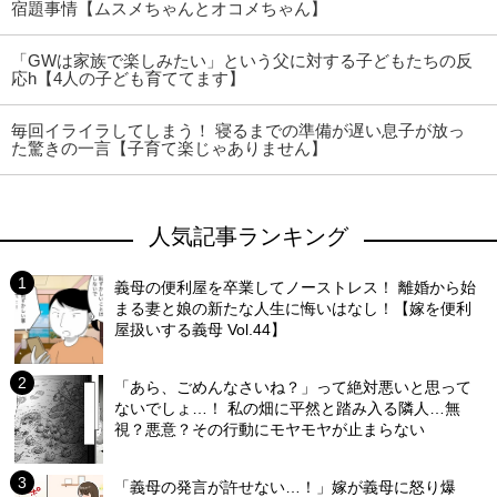
宿題事情【ムスメちゃんとオコメちゃん】
「GWは家族で楽しみたい」という父に対する子どもたちの反
応h【4人の子ども育ててます】
毎回イライラしてしまう！ 寝るまでの準備が遅い息子が放っ
た驚きの一言【子育て楽じゃありません】
人気記事ランキング
義母の便利屋を卒業してノーストレス！ 離婚から始
まる妻と娘の新たな人生に悔いはなし！【嫁を便利
屋扱いする義母 Vol.44】
「あら、ごめんなさいね？」って絶対悪いと思って
ないでしょ…！ 私の畑に平然と踏み入る隣人…無
視？悪意？その行動にモヤモヤが止まらない
「義母の発言が許せない…！」嫁が義母に怒り爆