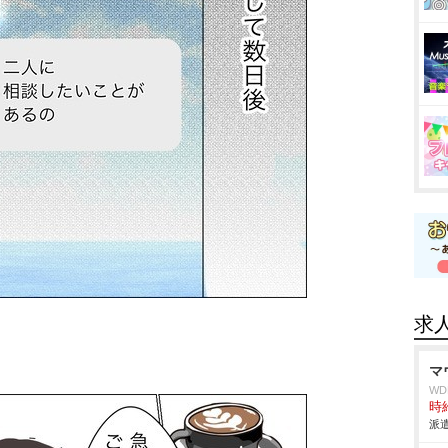
求
マ
W
時給
派遣