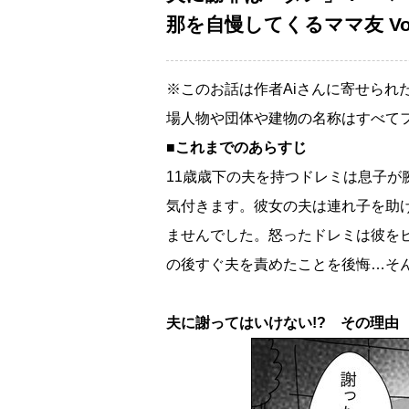
那を自慢してくるママ友 Vol
※このお話は作者Aiさんに寄せられ
場人物や団体や建物の名称はすべて
■これまでのあらすじ
11歳歳下の夫を持つドレミは息子
気付きます。彼女の夫は連れ子を助
ませんでした。怒ったドレミは彼を
の後すぐ夫を責めたことを後悔…そ
夫に謝ってはいけない!? その理由