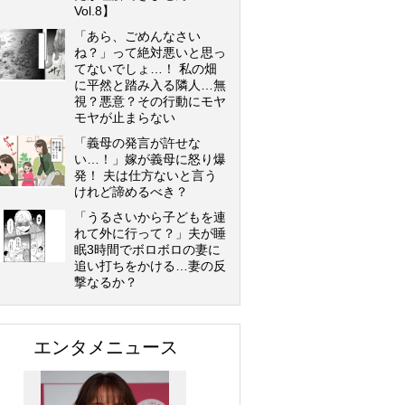
Vol.8】
「あら、ごめんなさい
ね？」って絶対悪いと思っ
てないでしょ…！ 私の畑
に平然と踏み入る隣人…無
視？悪意？その行動にモヤ
モヤが止まらない
「義母の発言が許せな
い…！」嫁が義母に怒り爆
発！ 夫は仕方ないと言う
けれど諦めるべき？
「うるさいから子どもを連
れて外に行って？」夫が睡
眠3時間でボロボロの妻に
追い打ちをかける…妻の反
撃なるか？
エンタメニュース