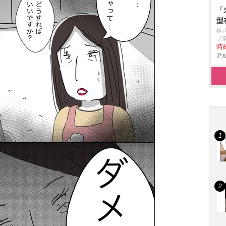
「
型
株
フ
時給
アル