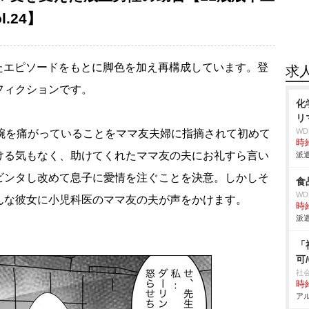
.24】
たエピソードをもとに脚色を加え再構成しています。登
求
フィクションです。
化
リ
W
が腕を痛がっていることをママ友夫婦に指摘されて初めて
時給
ける気もなく、助けてくれたママ友の夫にお礼すら言い
派遣
ビンタし改めて息子に愛情を注ぐことを決意。しかしそ
食
W
んな彼女に小児科医のママ友の夫が声をかけます。
時給
派遣
「
可
社
時給
アル