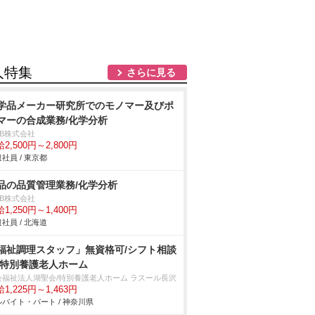
人特集
さらに見る
学品メーカー研究所でのモノマー及びポ
マーの合成業務/化学分析
DB株式会社
2,500円～2,800円
社員 / 東京都
品の品質管理業務/化学分析
DB株式会社
1,250円～1,400円
社員 / 北海道
福祉調理スタッフ」無資格可/シフト相談
/特別養護老人ホーム
会福祉法人湖聖会/特別養護老人ホーム ラスール長沢
1,225円～1,463円
バイト・パート / 神奈川県