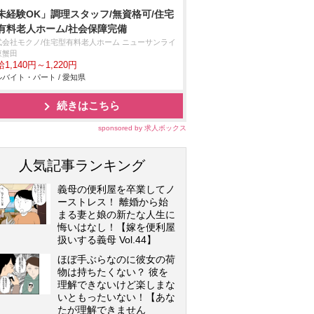
未経験OK」調理スタッフ/無資格可/住宅
有料老人ホーム/社会保障完備
式会社モクノ/住宅型有料老人ホーム ニューサンライ
東蟹田
1,140円～1,220円
バイト・パート / 愛知県
続きはこちら
sponsored by 求人ボックス
人気記事ランキング
義母の便利屋を卒業してノ
ーストレス！ 離婚から始
まる妻と娘の新たな人生に
悔いはなし！【嫁を便利屋
扱いする義母 Vol.44】
ほぼ手ぶらなのに彼女の荷
物は持ちたくない？ 彼を
理解できないけど楽しまな
いともったいない！【あな
たが理解できません