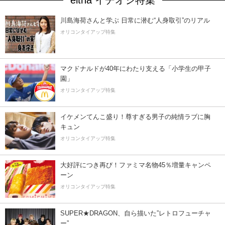
eltha イチオシ特集
川島海荷さんと学ぶ 日常に潜む“人身取引”のリアル
オリコンタイアップ特集
マクドナルドが40年にわたり支える「小学生の甲子
園」
オリコンタイアップ特集
イケメンてんこ盛り！尊すぎる男子の純情ラブに胸
キュン
オリコンタイアップ特集
大好評につき再び！ファミマ名物45％増量キャンペ
ーン
オリコンタイアップ特集
SUPER★DRAGON、自ら描いた”レトロフューチャ
ー”