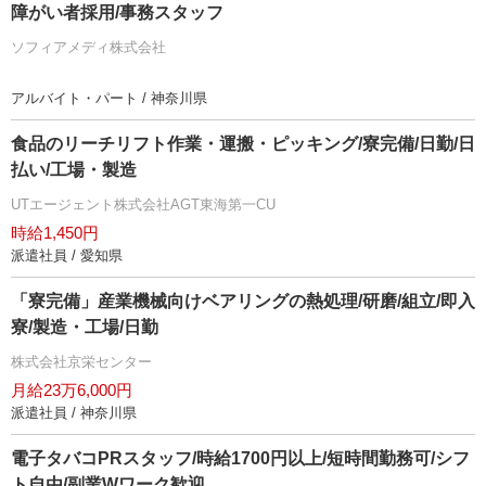
障がい者採用/事務スタッフ
ソフィアメディ株式会社
アルバイト・パート / 神奈川県
食品のリーチリフト作業・運搬・ピッキング/寮完備/日勤/日
払い/工場・製造
UTエージェント株式会社AGT東海第一CU
時給1,450円
派遣社員 / 愛知県
「寮完備」産業機械向けベアリングの熱処理/研磨/組立/即入
寮/製造・工場/日勤
株式会社京栄センター
月給23万6,000円
派遣社員 / 神奈川県
電子タバコPRスタッフ/時給1700円以上/短時間勤務可/シフ
ト自由/副業Wワーク歓迎