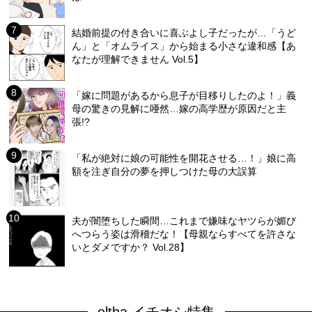
結婚前提の付き合いに喜ぶよし子だったが…「うど
ん」と「オムライス」から始まる小さな違和感【あ
なたが理解できません Vol.5】
「嫁に問題があるから息子が目移りしたのよ！」義
母の驚きの見解に唖然…嫁の高学歴が原因だと主
張!?
「私が絶対に娘の可能性を開花させる…！」娘に高
額を注ぎ自分の夢を押しつけた母の大誤算
夫が闇堕ちした瞬間…これまで嫌味なヤツらが媚び
へつらう姿は滑稽だな！【母親ならすべてを許さな
いとダメですか？ Vol.28】