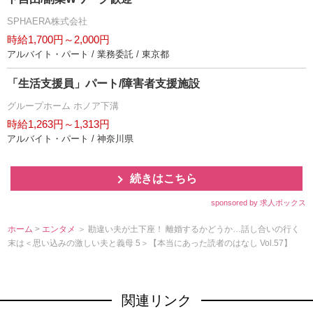
SPHAERA株式会社
時給1,700円～2,000円
アルバイト・パート / 業務委託 / 東京都
「生活支援員」パート/障害者支援施設
グループホーム ホノア下溝
時給1,263円～1,313円
アルバイト・パート / 神奈川県
続きはこちら
sponsored by 求人ボックス
ホーム
>
エンタメ
＞ 勘違い夫が土下座！ 離婚するかどうか…話し合いの行く
末は＜思い込みの激しい夫と義母 5＞【本当にあった読者のはなし Vol.57】
関連リンク