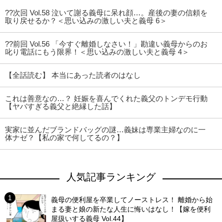
??次回 Vol.58 泣いて謝る義母に呆れ顔…。産後の妻の信頼を
取り戻せるか？＜思い込みの激しい夫と義母 6＞
??前回 Vol.56 「今すぐ離婚しなさい！」勘違い義母からのお
叱り電話にもう限界！＜思い込みの激しい夫と義母 4＞
【全話読む】 本当にあった読者のはなし
これは善意なの…？ 妊娠を喜んでくれた義父のトンデモ行動
【ヤバすぎる義父と絶縁した話】
実家に並んだブランドバッグの謎…義妹は専業主婦なのに一
体ナゼ？【私の家で何してるの？】
人気記事ランキング
義母の便利屋を卒業してノーストレス！ 離婚から始
まる妻と娘の新たな人生に悔いはなし！【嫁を便利
屋扱いする義母 Vol.44】