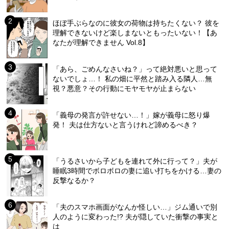
ほぼ手ぶらなのに彼女の荷物は持ちたくない？ 彼を
理解できないけど楽しまないともったいない！【あ
なたが理解できません Vol.8】
「あら、ごめんなさいね？」って絶対悪いと思って
ないでしょ…！ 私の畑に平然と踏み入る隣人…無
視？悪意？その行動にモヤモヤが止まらない
「義母の発言が許せない…！」嫁が義母に怒り爆
発！ 夫は仕方ないと言うけれど諦めるべき？
「うるさいから子どもを連れて外に行って？」夫が
睡眠3時間でボロボロの妻に追い打ちをかける…妻の
反撃なるか？
「夫のスマホ画面がなんか怪しい…」ジム通いで別
人のように変わった!? 夫が隠していた衝撃の事実と
は