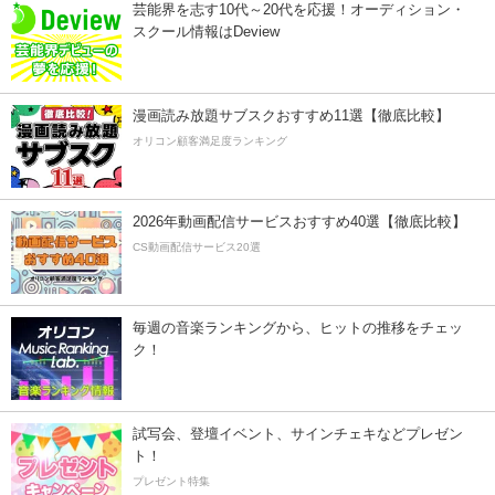
芸能界を志す10代～20代を応援！オーディション・
スクール情報はDeview
漫画読み放題サブスクおすすめ11選【徹底比較】
オリコン顧客満足度ランキング
2026年動画配信サービスおすすめ40選【徹底比較】
CS動画配信サービス20選
毎週の音楽ランキングから、ヒットの推移をチェッ
ク！
試写会、登壇イベント、サインチェキなどプレゼン
ト！
プレゼント特集