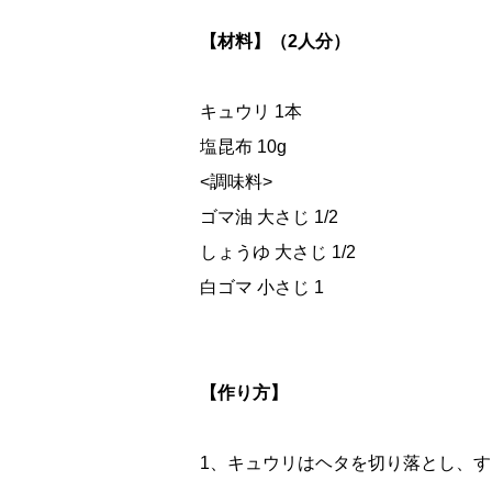
【材料】（2人分）
キュウリ 1本
塩昆布 10g
<調味料>
ゴマ油 大さじ 1/2
しょうゆ 大さじ 1/2
白ゴマ 小さじ 1
【作り方】
1、キュウリはヘタを切り落とし、