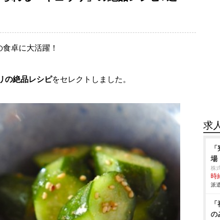
の食卓に大活躍！
リの絶品レシピ
をセレクトしました。
求
「
場
株
時給
派遣
「
の