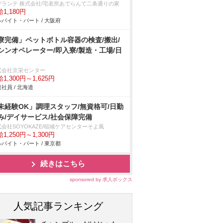
デランテ 株式会社/宅老所あでらんて二条通りの家
1,180円
バイト・パート / 大阪府
寮完備」ペットボトル容器の検査/搬出/
シンオペレーター/即入寮/製造・工場/日
式会社京栄センター
1,300円～1,625円
社員 / 北海道
未経験OK」調理スタッフ/無資格可/日勤
み/デイサービス/社会保障完備
会社SOYOKAZE/稲城ケアセンターそよ風
1,250円～1,300円
バイト・パート / 東京都
続きはこちら
sponsored by 求人ボックス
人気記事ランキング