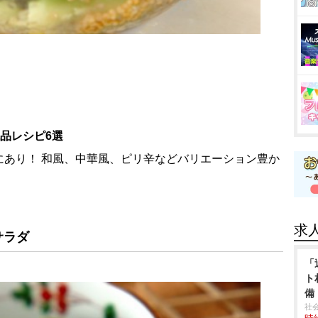
品レシピ6選
にあり！ 和風、中華風、ピリ辛などバリエーション豊か
求
サラダ
「
ト
備
社