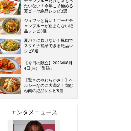
チャンプルーだけじゃもっ
たいない！今年こそ極める
夏ゴーヤ絶品レシピ3選
ジュワッと旨い！ゴーヤチ
ャンプルーが止まらない絶
品レシピ3選
夏バテに負けない！豚肉で
スタミナ補給できる絶品レ
シピ8選
【今日の献立】2026年8月
4日(火)「酢鶏」
【驚きのやわらかさ！】ヘ
ルシーなのに大満足！鶏む
ね肉の絶品レシピ8選
エンタメニュース