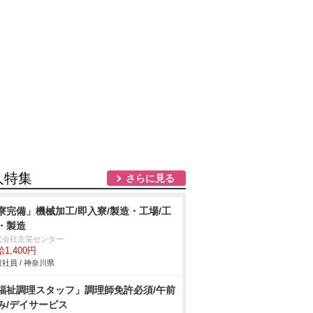
人特集
さらに見る
寮完備」機械加工/即入寮/製造・工場/工
・製造
式会社京栄センター
1,400円
社員 / 神奈川県
福祉調理スタッフ」調理師免許必須/午前
み/デイサービス