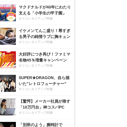
マクドナルドが40年にわたり
支える「小学生の甲子園」
オリコンタイアップ特集
イケメンてんこ盛り！尊すぎ
る男子の純情ラブに胸キュン
オリコンタイアップ特集
大好評につき再び！ファミマ
名物45％増量キャンペーン
オリコンタイアップ特集
SUPER★DRAGON、自ら描
いた”レトロフューチャー”
オリコンタイアップ特集
【驚愕】メーカー社員が推す
「10万円台」神コスパPC
オリコンタイアップ特集
「別班のよう」腕時計で