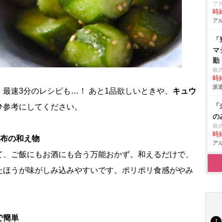
ア
時給
アル
「
マ
勤
株
時給
派遣
最速3分のレシピも…！ あと1品欲しいときや、
キュウ
「
ひ参考にしてください。
の
株式
時給
昆布の和え物
アル
て、ご飯にもお酒にも合う万能おかず。和えるだけで、
たほうが味がしみ込みやすいです。ポリポリ食感がやみ
で簡単