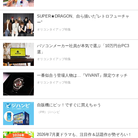
SUPER★DRAGON、自ら描いた”レトロフューチャ
ー”
オリコンタイアップ特集
パソコンメーカー社員が本気で選ぶ「10万円台PC3
選」
オリコンタイアップ特集
一番似合う登場人物は…『VIVANT』限定ウオッチ
オリコンタイアップ特集
自販機にピッ！ですぐに買えちゃう
（PR）ジハンピ
2026年7月夏ドラマも、注目作＆話題作が勢ぞろい！