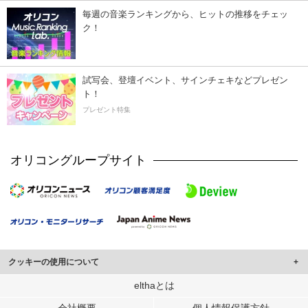
毎週の音楽ランキングから、ヒットの推移をチェッ
ク！
試写会、登壇イベント、サインチェキなどプレゼン
ト！
プレゼント特集
オリコングループサイト
クッキーの使用について
このサイトでは Cookie を使用して、ユーザーに合わせたコンテンツや広告の
elthaとは
表示、ソーシャル メディア機能の提供、広告の表示回数やクリック数の測定を