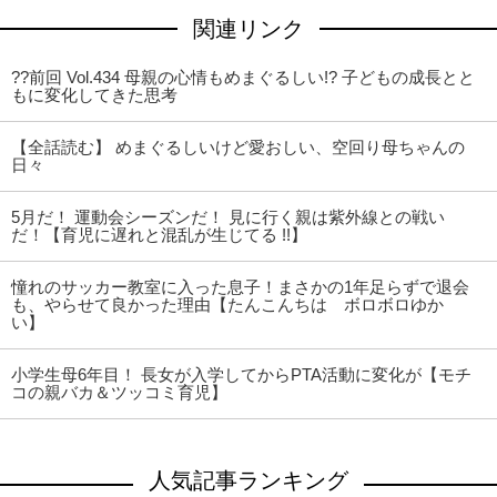
関連リンク
??前回 Vol.434 母親の心情もめまぐるしい!? 子どもの成長とと
もに変化してきた思考
【全話読む】 めまぐるしいけど愛おしい、空回り母ちゃんの
日々
5月だ！ 運動会シーズンだ！ 見に行く親は紫外線との戦い
だ！【育児に遅れと混乱が生じてる !!】
憧れのサッカー教室に入った息子！まさかの1年足らずで退会
も、やらせて良かった理由【たんこんちは ボロボロゆか
い】
小学生母6年目！ 長女が入学してからPTA活動に変化が【モチ
コの親バカ＆ツッコミ育児】
人気記事ランキング