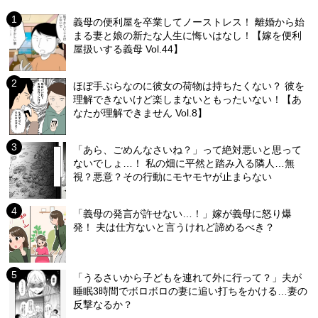
義母の便利屋を卒業してノーストレス！ 離婚から始
まる妻と娘の新たな人生に悔いはなし！【嫁を便利
屋扱いする義母 Vol.44】
ほぼ手ぶらなのに彼女の荷物は持ちたくない？ 彼を
理解できないけど楽しまないともったいない！【あ
なたが理解できません Vol.8】
「あら、ごめんなさいね？」って絶対悪いと思って
ないでしょ…！ 私の畑に平然と踏み入る隣人…無
視？悪意？その行動にモヤモヤが止まらない
「義母の発言が許せない…！」嫁が義母に怒り爆
発！ 夫は仕方ないと言うけれど諦めるべき？
「うるさいから子どもを連れて外に行って？」夫が
睡眠3時間でボロボロの妻に追い打ちをかける…妻の
反撃なるか？