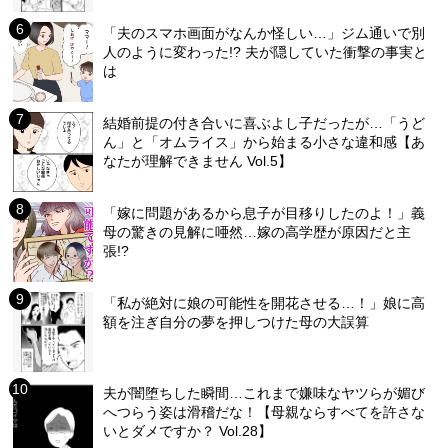
「夫のスマホ画面がなんか怪しい…」ジム通いで別
人のように変わった!? 夫が隠していた衝撃の事実と
は
結婚前提の付き合いに喜ぶよし子だったが…「うど
ん」と「オムライス」から始まる小さな違和感【あ
なたが理解できません Vol.5】
「嫁に問題があるから息子が目移りしたのよ！」義
母の驚きの見解に唖然…嫁の高学歴が原因だと主
張!?
「私が絶対に娘の可能性を開花させる…！」娘に高
額を注ぎ自分の夢を押しつけた母の大誤算
夫が闇堕ちした瞬間…これまで嫌味なヤツらが媚び
へつらう姿は滑稽だな！【母親ならすべてを許さな
いとダメですか？ Vol.28】