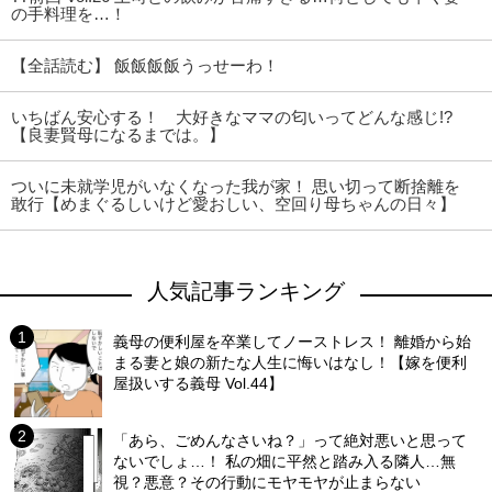
の手料理を…！
【全話読む】 飯飯飯飯うっせーわ！
いちばん安心する！ 大好きなママの匂いってどんな感じ!?
【良妻賢母になるまでは。】
ついに未就学児がいなくなった我が家！ 思い切って断捨離を
敢行【めまぐるしいけど愛おしい、空回り母ちゃんの日々】
人気記事ランキング
義母の便利屋を卒業してノーストレス！ 離婚から始
まる妻と娘の新たな人生に悔いはなし！【嫁を便利
屋扱いする義母 Vol.44】
「あら、ごめんなさいね？」って絶対悪いと思って
ないでしょ…！ 私の畑に平然と踏み入る隣人…無
視？悪意？その行動にモヤモヤが止まらない