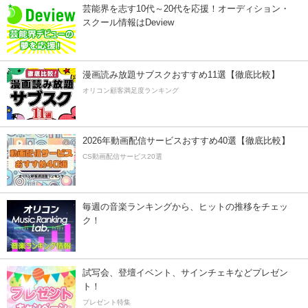
芸能界を志す10代～20代を応援！オーディション・
スクール情報はDeview
漫画読み放題サブスクおすすめ11選【徹底比較】
オリコン顧客満足度ランキング
2026年動画配信サービスおすすめ40選【徹底比較】
CS動画配信サービス20選
毎週の音楽ランキングから、ヒットの推移をチェッ
ク！
試写会、登壇イベント、サインチェキなどプレゼン
ト！
プレゼント特集