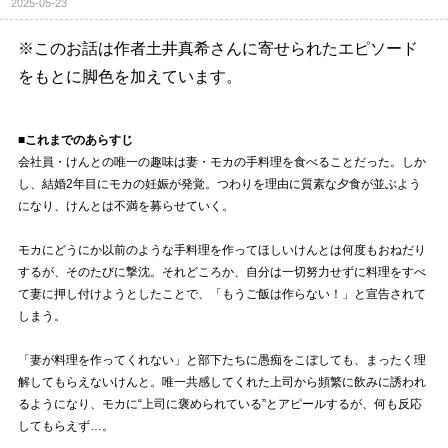
2025-05-23
※このお話は作者土井真希さんに寄せられたエピソード
をもとに脚色を加えています。
■これまでのあらすじ
会社員・けんとの唯一の趣味は妻・モカの手料理を食べることだった。しか
し、結婚2年目にモカの妊娠が発覚。つわりを理由に質素な夕食が並ぶよう
になり、けんとは不満を募らせていく。
モカにどうにか以前のような手料理を作ってほしいけんとは何度もおねだり
するが、そのたびに撃沈。それどころか、自分は一切努力せずに料理をすべ
て妻に押し付けようとしたことで、「もうご飯は作らない！」と宣告されて
しまう。
「妻が料理を作ってくれない」と部下たちに愚痴をこぼしても、まったく理
解してもらえないけんと。唯一共感してくれた上司から頻繁に飲みに誘われ
るようになり、モカに“上司に褒められている”とアピールするが、何も反応
してもらえず…。