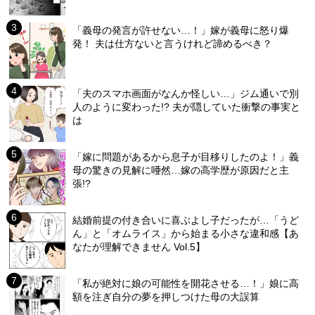
「義母の発言が許せない…！」嫁が義母に怒り爆
発！ 夫は仕方ないと言うけれど諦めるべき？
「夫のスマホ画面がなんか怪しい…」ジム通いで別
人のように変わった!? 夫が隠していた衝撃の事実と
は
「嫁に問題があるから息子が目移りしたのよ！」義
母の驚きの見解に唖然…嫁の高学歴が原因だと主
張!?
結婚前提の付き合いに喜ぶよし子だったが…「うど
ん」と「オムライス」から始まる小さな違和感【あ
なたが理解できません Vol.5】
「私が絶対に娘の可能性を開花させる…！」娘に高
額を注ぎ自分の夢を押しつけた母の大誤算