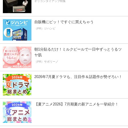
オリコンタイアップ特集
自販機にピッ！ですぐに買えちゃう
（PR）ジハンピ
朝1分貼るだけ！ミルクピールで一日中ずっとうるツ
ヤ肌
（PR）サボリーノ
2026年7月夏ドラマも、注目作＆話題作が勢ぞろい！
【夏アニメ2026】7月期夏の新アニメを一挙紹介！