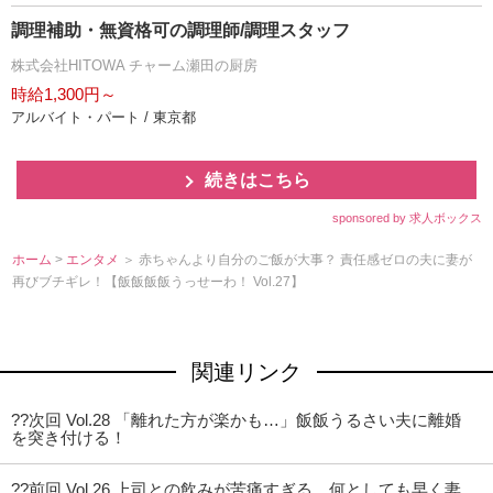
調理補助・無資格可の調理師/調理スタッフ
株式会社HITOWA チャーム瀬田の厨房
時給1,300円～
アルバイト・パート / 東京都
続きはこちら
sponsored by 求人ボックス
ホーム
>
エンタメ
＞ 赤ちゃんより自分のご飯が大事？ 責任感ゼロの夫に妻が
再びブチギレ！【飯飯飯飯うっせーわ！ Vol.27】
関連リンク
??次回 Vol.28 「離れた方が楽かも…」飯飯うるさい夫に離婚
を突き付ける！
??前回 Vol.26 上司との飲みが苦痛すぎる…何としても早く妻