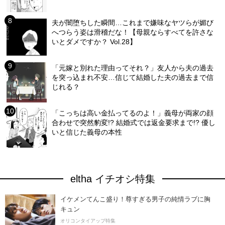
夫が闇堕ちした瞬間…これまで嫌味なヤツらが媚び
へつらう姿は滑稽だな！【母親ならすべてを許さな
いとダメですか？ Vol.28】
「元嫁と別れた理由ってそれ？」友人から夫の過去
を突っ込まれ不安…信じて結婚した夫の過去まで信
じれる？
「こっちは高い金払ってるのよ！」義母が両家の顔
合わせで突然豹変!? 結婚式では返金要求まで!? 優し
いと信じた義母の本性
eltha イチオシ特集
イケメンてんこ盛り！尊すぎる男子の純情ラブに胸
キュン
オリコンタイアップ特集