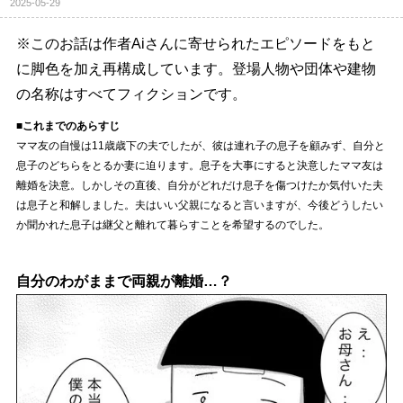
2025-05-29
※このお話は作者Aiさんに寄せられたエピソードをもと
に脚色を加え再構成しています。登場人物や団体や建物
の名称はすべてフィクションです。
■これまでのあらすじ
ママ友の自慢は11歳歳下の夫でしたが、彼は連れ子の息子を顧みず、自分と
息子のどちらをとるか妻に迫ります。息子を大事にすると決意したママ友は
離婚を決意。しかしその直後、自分がどれだけ息子を傷つけたか気付いた夫
は息子と和解しました。夫はいい父親になると言いますが、今後どうしたい
か聞かれた息子は継父と離れて暮らすことを希望するのでした。
自分のわがままで両親が離婚…？