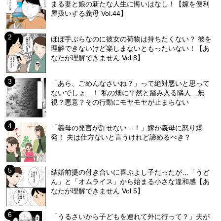
まる妻と娘の新たな人生に悔いはなし！【嫁を便利
屋扱いする義母 Vol.44】
ほぼ手ぶらなのに彼女の荷物は持ちたくない？ 彼を
理解できないけど楽しまないともったいない！【あ
なたが理解できません Vol.8】
「あら、ごめんなさいね？」って絶対悪いと思って
ないでしょ…！ 私の畑に平然と踏み入る隣人…無
視？悪意？その行動にモヤモヤが止まらない
「義母の発言が許せない…！」嫁が義母に怒り爆
発！ 夫は仕方ないと言うけれど諦めるべき？
結婚前提の付き合いに喜ぶよし子だったが…「うど
ん」と「オムライス」から始まる小さな違和感【あ
なたが理解できません Vol.5】
「うるさいから子どもを連れて外に行って？」夫が