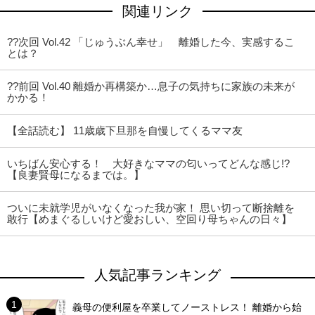
関連リンク
??次回 Vol.42 「じゅうぶん幸せ」 離婚した今、実感するこ
とは？
??前回 Vol.40 離婚か再構築か…息子の気持ちに家族の未来が
かかる！
【全話読む】 11歳歳下旦那を自慢してくるママ友
いちばん安心する！ 大好きなママの匂いってどんな感じ!?
【良妻賢母になるまでは。】
ついに未就学児がいなくなった我が家！ 思い切って断捨離を
敢行【めまぐるしいけど愛おしい、空回り母ちゃんの日々】
人気記事ランキング
義母の便利屋を卒業してノーストレス！ 離婚から始