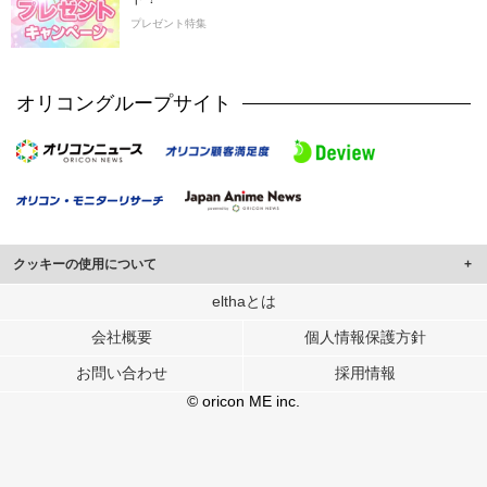
プレゼント特集
オリコングループサイト
クッキーの使用について
このサイトでは Cookie を使用して、ユーザーに合わせたコンテンツや広告の
elthaとは
表示、ソーシャル メディア機能の提供、広告の表示回数やクリック数の測定を
会社概要
個人情報保護方針
行っています。
また、ユーザーによるサイトの利用状況についても情報を収集し、ソーシャル
お問い合わせ
採用情報
メディアや広告配信、データ解析の各パートナーに提供しています。
各パートナーは、この情報とユーザーが各パートナーに提供した他の情報や、
© oricon ME inc.
ユーザーが各パートナーのサービスを使用したときに収集した他の情報を組み
合わせて使用することがあります。