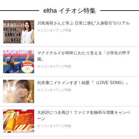
eltha イチオシ特集
川島海荷さんと学ぶ 日常に潜む“人身取引”のリアル
オリコンタイアップ特集
マクドナルドが40年にわたり支える「小学生の甲子
園」
オリコンタイアップ特集
向井康二イケメンすぎ！純愛『（LOVE SONG）』
オリコンタイアップ特集
大好評につき再び！ファミマ名物45％増量キャンペ
ーン
オリコンタイアップ特集