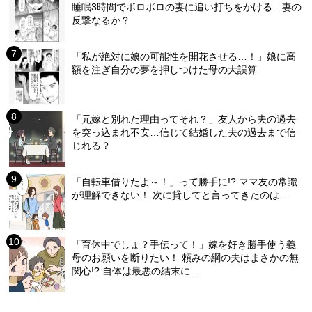
睡眠3時間でボロボロの妻に追い打ちをかける…妻の
反撃なるか？
「私が絶対に娘の可能性を開花させる…！」娘に高
額を注ぎ自分の夢を押しつけた母の大誤算
「元嫁と別れた理由ってそれ？」友人から夫の過去
を突っ込まれ不安…信じて結婚した夫の過去まで信
じれる？
「自転車借りたよ～！」って勝手に!? ママ友の常識
が理解できない！ 次に貸してと言ってきたのは…
「育休中でしょ？手伝って！」嫁を好き勝手使う義
母のお願いを断りたい！ 頼みの綱の夫はまさかの無
関心!? 自体は最悪の結末に…