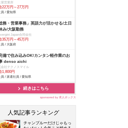
古屋営業所
給22万円～27万円
員 / 愛知県
総務・営業事務」英語力が活かせる/土日
休み/大阪勤務
nvergint Japan合同会社
給35万円～45万円
員 / 大阪府
完備で住み込みOK!カンタン軽作業のお
 denso aichi
式会社テクノスマイル
1,800円
員 / 派遣社員 / 愛知県
続きはこちら
sponsored by 求人ボックス
人気記事ランキング
チャンプルーだけじゃもっ