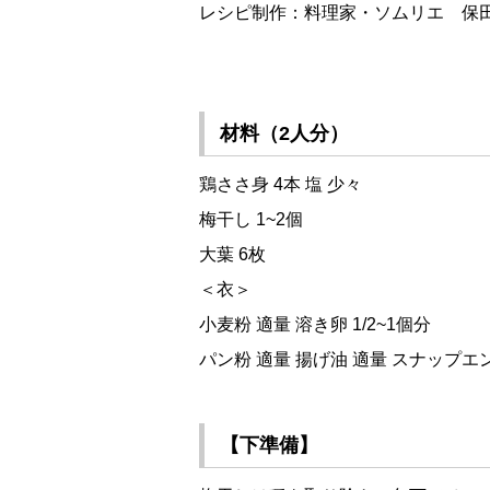
レシピ制作：料理家・ソムリエ 保田
材料（2人分）
鶏ささ身 4本 塩 少々
梅干し 1~2個
大葉 6枚
＜衣＞
小麦粉 適量 溶き卵 1/2~1個分
パン粉 適量 揚げ油 適量 スナップエ
【下準備】