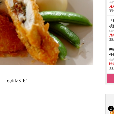
名
月
正社
「
祝
Co
月
正社
寮
仕事
株
時給
正社
(c)Eレシピ