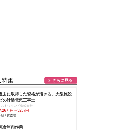
人特集
さらに見る
過去に取得した資格が活きる」大型施設
どの計装電気工事士
クストウインド株式会社
給26万円～32万円
員 / 東京都
流倉庫内作業