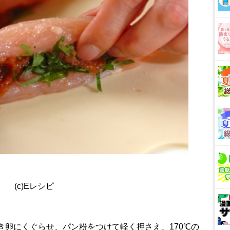
(c)Eレシピ
、溶き卵にくぐらせ、パン粉をつけて軽く押さえ、170℃の