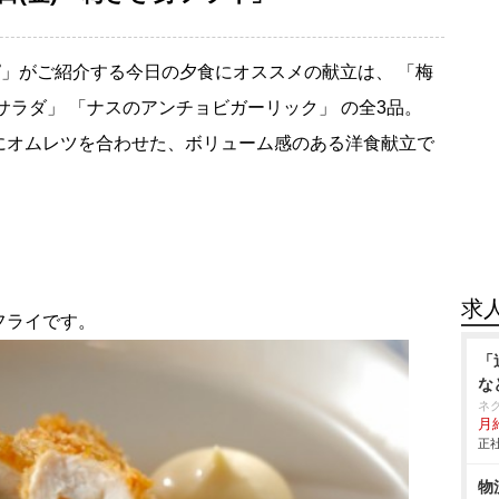
」がご紹介する今日の夕食にオススメの献立は、 「梅
サラダ」 「ナスのアンチョビガーリック」 の全3品。
にオムレツを合わせた、ボリューム感のある洋食献立で
求
フライです。
「
な
ネ
月
正社
物