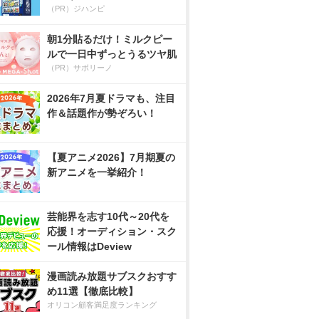
（PR）ジハンピ
朝1分貼るだけ！ミルクピー
ルで一日中ずっとうるツヤ肌
（PR）サボリーノ
2026年7月夏ドラマも、注目
作＆話題作が勢ぞろい！
【夏アニメ2026】7月期夏の
新アニメを一挙紹介！
芸能界を志す10代～20代を
応援！オーディション・スク
ール情報はDeview
漫画読み放題サブスクおすす
め11選【徹底比較】
オリコン顧客満足度ランキング