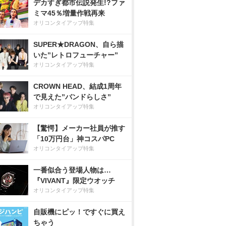
デカすぎ都市伝説発生!?ファ
ミマ45％増量作戦再来
オリコンタイアップ特集
SUPER★DRAGON、自ら描
いた”レトロフューチャー”
オリコンタイアップ特集
CROWN HEAD、結成1周年
で見えた”バンドらしさ”
オリコンタイアップ特集
【驚愕】メーカー社員が推す
「10万円台」神コスパPC
オリコンタイアップ特集
一番似合う登場人物は…
『VIVANT』限定ウオッチ
オリコンタイアップ特集
自販機にピッ！ですぐに買え
ちゃう