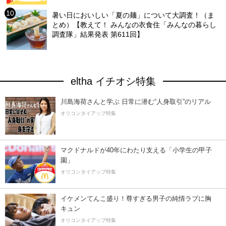
暑い日においしい「夏の麺」について大調査！（ま
とめ）【教えて！ みんなの衣食住「みんなの暮らし
調査隊」結果発表 第611回】
eltha イチオシ特集
川島海荷さんと学ぶ 日常に潜む“人身取引”のリアル
オリコンタイアップ特集
マクドナルドが40年にわたり支える「小学生の甲子
園」
オリコンタイアップ特集
イケメンてんこ盛り！尊すぎる男子の純情ラブに胸
キュン
オリコンタイアップ特集