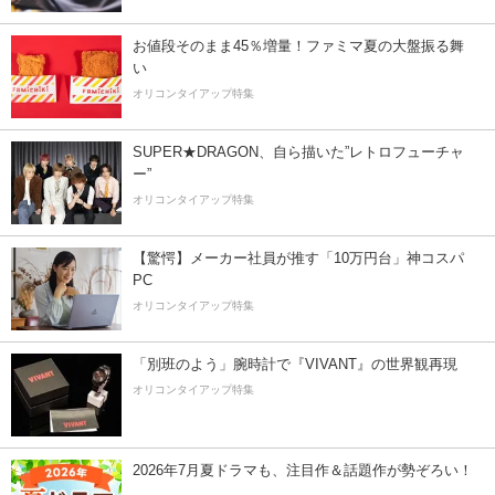
お値段そのまま45％増量！ファミマ夏の大盤振る舞
い
オリコンタイアップ特集
SUPER★DRAGON、自ら描いた”レトロフューチャ
ー”
オリコンタイアップ特集
【驚愕】メーカー社員が推す「10万円台」神コスパ
PC
オリコンタイアップ特集
「別班のよう」腕時計で『VIVANT』の世界観再現
オリコンタイアップ特集
2026年7月夏ドラマも、注目作＆話題作が勢ぞろい！