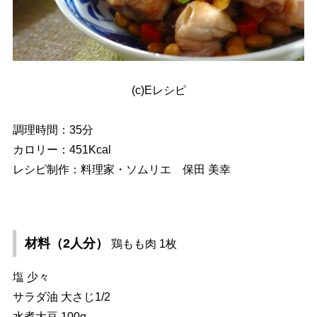
(c)Eレシピ
調理時間：35分
カロリー：451Kcal
レシピ制作：料理家・ソムリエ 保田 美幸
材料（2人分）
鶏もも肉 1枚
塩 少々
サラダ油 大さじ1/2
水煮大豆 100g