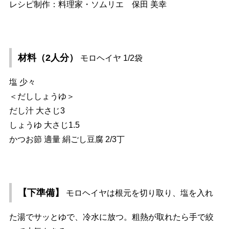
レシピ制作：料理家・ソムリエ 保田 美幸
材料（2人分）
モロヘイヤ 1/2袋
塩 少々
＜だししょうゆ＞
だし汁 大さじ3
しょうゆ 大さじ1.5
かつお節 適量 絹ごし豆腐 2/3丁
【下準備】
モロヘイヤは根元を切り取り、塩を入れ
た湯でサッとゆで、冷水に放つ。粗熱が取れたら手で絞