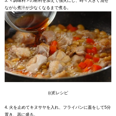
3. ＜調味料＞の材料を加えて強火にし、時々大きく混ぜ
ながら煮汁が少なくなるまで煮る。
(c)Eレシピ
4. 火を止めてキヌサヤを入れ、フライパンに蓋をして5分
置き、器に盛る。