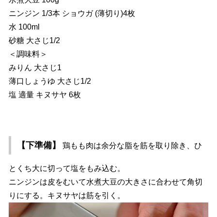
ニンジン 1/3本 ショウガ (薄切り)4枚
水 100ml
砂糖 大さじ1/2
＜調味料＞
みりん 大さじ1
薄口しょうゆ 大さじ1/2
塩 適量 キヌサヤ 6枚
【下準備】
鶏もも肉は余分な脂を筋を取り除き、ひ
とくち大に切って塩をもみ込む。
ニンジンは皮をむいて水煮大豆の大きさに合わせて角切
りにする。キヌサヤは筋を引く。