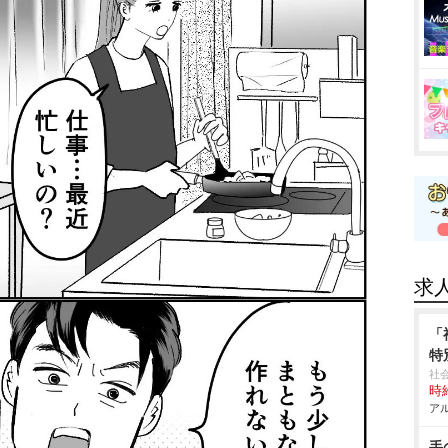
求
「
特
社
時給
アル
手