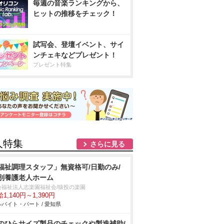
毎週の音楽ランキングから、
ヒットの推移をチェック！
試写会、登壇イベント、サイ
ンチェキなどプレゼント！
プレゼント特集
人特集
さらに見る
福祉調理スタッフ」無資格可/日勤のみ/
別養護老人ホーム
会福祉法人志楽園福祉会/猿投の楽園
1,140円～1,390円
バイト・パート / 愛知県
のひらサイズ製品のチェックや製造補助/