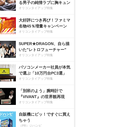
る男子の純情ラブに胸キュン
オリコンタイアップ特集
大好評につき再び！ファミマ
名物45％増量キャンペーン
オリコンタイアップ特集
SUPER★DRAGON、自ら描
いた”レトロフューチャー”
オリコンタイアップ特集
パソコンメーカー社員が本気
で選ぶ「10万円台PC3選」
オリコンタイアップ特集
「別班のよう」腕時計で
『VIVANT』の世界観再現
オリコンタイアップ特集
自販機にピッ！ですぐに買え
ちゃう
（PR）ジハンピ