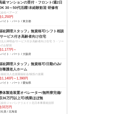
高級マンションの受付・フロント/週2日
OK 30～50代活躍!未経験歓迎 研修有
式会社ベアーズ
1,250円
バイト・パート / 東京都
福祉調理スタッフ」無資格可/シフト相談
/サービス付き高齢者向け住宅
療法人神明会/サービス付き高齢者向け住宅 ラ・ソー
みのお駅前
1,177円～
バイト・パート / 大阪府
福祉調理スタッフ」無資格可/日勤のみ/
別養護老人ホーム
会福祉法人志楽園福祉会/猿投の楽園
1,140円～1,390円
バイト・パート / 愛知県
導体製造装置オペレーター/無料寮完備/
収36万円以上可/残業ほぼ無
式会社ジャパンクリエイト北日本事業統括部
給33万円
社員 / 北海道