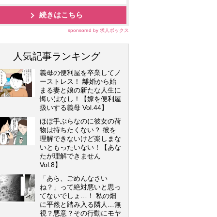
続きはこちら
sponsored by 求人ボックス
人気記事ランキング
義母の便利屋を卒業してノ
ーストレス！ 離婚から始
まる妻と娘の新たな人生に
悔いはなし！【嫁を便利屋
扱いする義母 Vol.44】
ほぼ手ぶらなのに彼女の荷
物は持ちたくない？ 彼を
理解できないけど楽しまな
いともったいない！【あな
たが理解できません
Vol.8】
「あら、ごめんなさい
ね？」って絶対悪いと思っ
てないでしょ…！ 私の畑
に平然と踏み入る隣人…無
視？悪意？その行動にモヤ