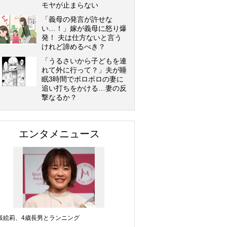
モヤが止まらない
「義母の発言が許せな
い…！」嫁が義母に怒り爆
発！ 夫は仕方ないと言う
けれど諦めるべき？
「うるさいから子どもを連
れて外に行って？」夫が睡
眠3時間でボロボロの妻に
追い打ちをかける…妻の反
撃なるか？
エンタメニュース
坂絵莉、4歳長男とランニング