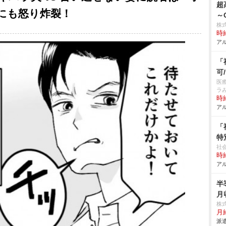
超
にも怒り炸裂！
～
株
時給
アル
「
可
医
ラ
時給
アル
「
特
社
時給
アル
半
月
株
月
派遣