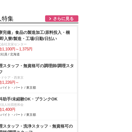
人特集
さらに見る
寮完備」食品の製造加工/原料投入・梱
/即入寮/製造・工場/日勤/日払い
式会社京栄センター
1,100円～1,375円
社員 / 北海道
理スタッフ・無資格可の調理師/調理スタ
フ
ッドケア・西東京
1,226円～
バイト・パート / 東京都
科助手/未経験OK・ブランクOK
療法人社団悠和会
1,400円
バイト・パート / 東京都
理スタッフ・洗浄スタッフ・無資格可の