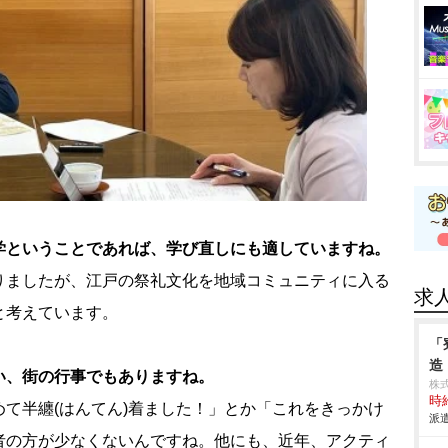
学ということであれば、学び直しにも適していますね。
りましたが、江戸の祭礼文化を地域コミュニティに入る
求
と考えています。
「
造
い、街の行事でもありますね。
株
時給
て半纏(はんてん)着ました！」とか「これをきっかけ
派遣
者の方が少なくないんですね。他にも、近年、アクティ