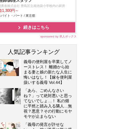
理師/調理スタッフ
隠勇進株式会社 豊島区立南池袋小学校内の厨房
1,300円～
バイト・パート / 東京都
続きはこちら
sponsored by 求人ボックス
人気記事ランキング
義母の便利屋を卒業してノ
ーストレス！ 離婚から始
まる妻と娘の新たな人生に
悔いはなし！【嫁を便利屋
扱いする義母 Vol.44】
「あら、ごめんなさい
ね？」って絶対悪いと思っ
てないでしょ…！ 私の畑
に平然と踏み入る隣人…無
視？悪意？その行動にモヤ
モヤが止まらない
「義母の発言が許せな