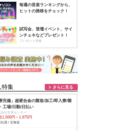
毎週の音楽ランキングから、
ヒットの推移をチェック！
試写会、登壇イベント、サイ
ンチェキなどプレゼント！
プレゼント特集
人特集
さらに見る
寮完備」超硬合金の製造/加工/即入寮/製
・工場/日勤/日払い
式会社京栄センター
1,500円～1,875円
社員 / 北海道