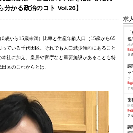
かる政治のコト Vol.26】
求
「
0歳から15歳未満）比率と生産年齢人口（15歳から65
包
株
回っている千代田区。それでも人口減少傾向にあること
時給
派遣
の本社に加え、皇居や官庁など重要施設があることも特
調
代田区のこれからとは。
ッ
グ
時給
アル
歯
医
時給
アル
調