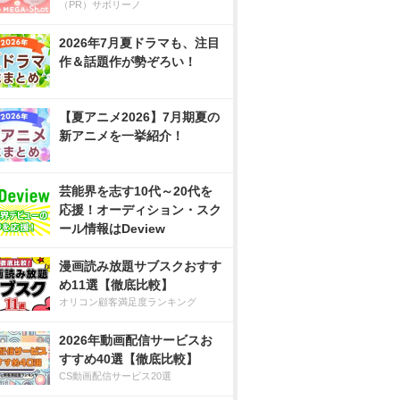
（PR）サボリーノ
2026年7月夏ドラマも、注目
作＆話題作が勢ぞろい！
【夏アニメ2026】7月期夏の
新アニメを一挙紹介！
芸能界を志す10代～20代を
応援！オーディション・スク
ール情報はDeview
漫画読み放題サブスクおすす
め11選【徹底比較】
オリコン顧客満足度ランキング
2026年動画配信サービスお
すすめ40選【徹底比較】
CS動画配信サービス20選