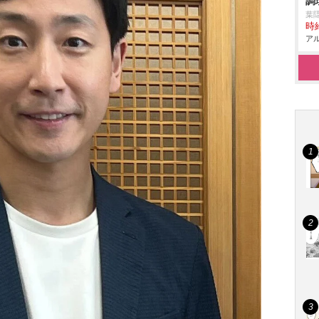
調
葉
時給
アル