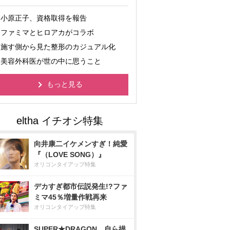
小原正子、資格取得を報告
ファミマとヒロアカがコラボ
施す側から見た整形のカジュアル化
美容外科医が世の中に思うこと
もっと見る
向井康二イケメンすぎ！純愛
『（LOVE SONG）』
オリコンタイアップ特集
デカすぎ都市伝説発生!?ファ
ミマ45％増量作戦再来
オリコンタイアップ特集
SUPER★DRAGON、自ら描