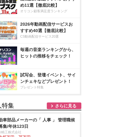
め11選【徹底比較】
オリコン顧客満足度ランキング
2026年動画配信サービスお
すすめ40選【徹底比較】
CS動画配信サービス20選
毎週の音楽ランキングから、
ヒットの推移をチェック！
試写会、登壇イベント、サイ
ンチェキなどプレゼント！
プレゼント特集
人特集
さらに見る
動車部品メーカーの「 人事 」 管理職候
募集/年休123日
&U精工株式会社