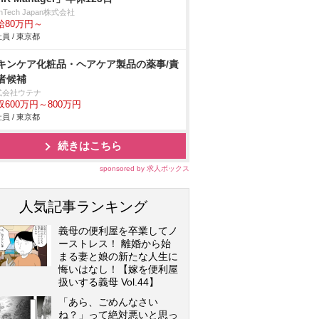
enTech Japan株式会社
給80万円～
員 / 東京都
キンケア化粧品・ヘアケア製品の薬事/責
者候補
式会社ウテナ
収600万円～800万円
員 / 東京都
続きはこちら
sponsored by 求人ボックス
人気記事ランキング
義母の便利屋を卒業してノ
ーストレス！ 離婚から始
まる妻と娘の新たな人生に
悔いはなし！【嫁を便利屋
扱いする義母 Vol.44】
「あら、ごめんなさい
ね？」って絶対悪いと思っ