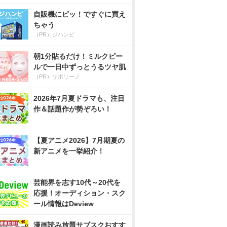
自販機にピッ！ですぐに買え
ちゃう
（PR）ジハンピ
朝1分貼るだけ！ミルクピー
ルで一日中ずっとうるツヤ肌
（PR）サボリーノ
2026年7月夏ドラマも、注目
作＆話題作が勢ぞろい！
【夏アニメ2026】7月期夏の
新アニメを一挙紹介！
芸能界を志す10代～20代を
応援！オーディション・スク
ール情報はDeview
漫画読み放題サブスクおすす