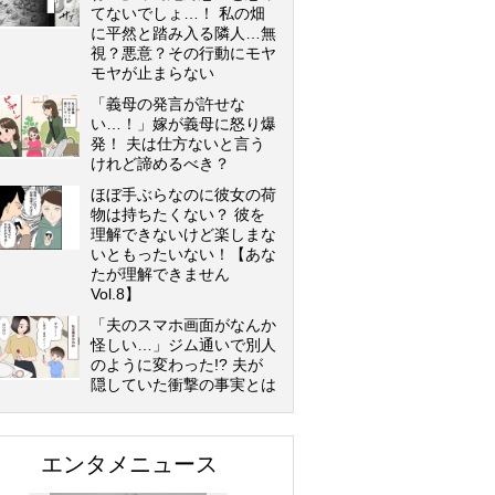
てないでしょ…！ 私の畑
に平然と踏み入る隣人…無
視？悪意？その行動にモヤ
モヤが止まらない
「義母の発言が許せな
い…！」嫁が義母に怒り爆
発！ 夫は仕方ないと言う
けれど諦めるべき？
ほぼ手ぶらなのに彼女の荷
物は持ちたくない？ 彼を
理解できないけど楽しまな
いともったいない！【あな
たが理解できません
Vol.8】
「夫のスマホ画面がなんか
怪しい…」ジム通いで別人
のように変わった!? 夫が
隠していた衝撃の事実とは
エンタメニュース