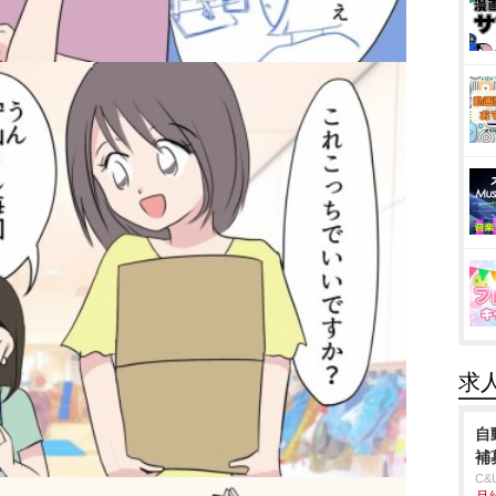
求
自
補
C