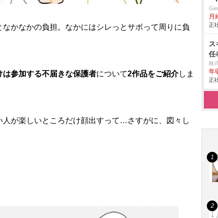
Gi
月
正社
となかなかの負担。なかにはシレっとサボって周りに負
ス
任
株
年
けは参加する不届きな保護者
について
2作品をご紹介
しま
正社
い人が楽しいところだけ顔出すって…さすがに、図々し