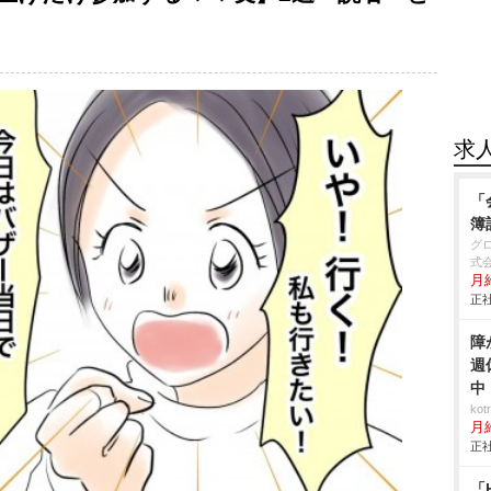
求
「
簿
グ
式
月
正社
障
週
中
ko
月
正社
「