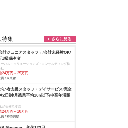
人特集
さらに見る
会計ジュニアスタッフ」/会計未経験OK/
記3級保有者
ローバル・ソリューションズ・コンサルティング株
会社
給24万円～25万円
員 / 東京都
がい者支援スタッフ・デイサービス/完全
休2日制/月残業平均10h以下/中高年活躍
trio紹介横浜支店
給24万円～28万円
員 / 神奈川県
HR Manager」年休123日