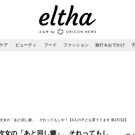
ケア
ビューティ
フード
ファッション
旅行＆おでかけ
ンケア
ダイエット・ボディケア
ヘアスタイル・ヘアアレンジ
次女の「あと回し癖」、それってもしや！【4人の子ども育ててます 第157話】
次女の「あと回し癖」、それってもし