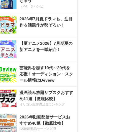
ちゃう
（PR）ジハンピ
2026年7月夏ドラマも、注目
作＆話題作が勢ぞろい！
【夏アニメ2026】7月期夏の
新アニメを一挙紹介！
芸能界を志す10代～20代を
応援！オーディション・スク
ール情報はDeview
漫画読み放題サブスクおすす
め11選【徹底比較】
オリコン顧客満足度ランキング
2026年動画配信サービスお
すすめ40選【徹底比較】
CS動画配信サービス20選