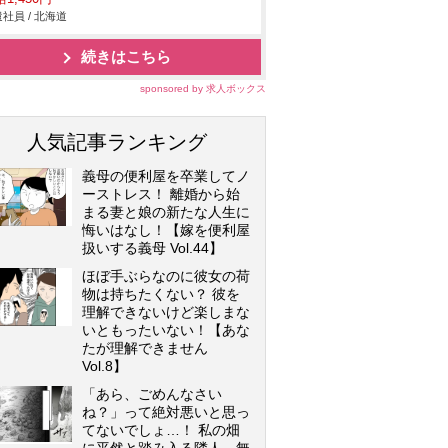
社員 / 北海道
続きはこちら
sponsored by 求人ボックス
人気記事ランキング
義母の便利屋を卒業してノ
ーストレス！ 離婚から始
まる妻と娘の新たな人生に
悔いはなし！【嫁を便利屋
扱いする義母 Vol.44】
ほぼ手ぶらなのに彼女の荷
物は持ちたくない？ 彼を
理解できないけど楽しまな
いともったいない！【あな
たが理解できません
Vol.8】
「あら、ごめんなさい
ね？」って絶対悪いと思っ
てないでしょ…！ 私の畑