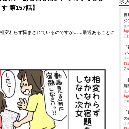
求
 第157話】
自
ジ
株
時給
に相変わらず悩まされているのですが……最近あることに
正社
「
デ
。
社
時給
アル
「
病
北
時給
アル
「
の
株
時給