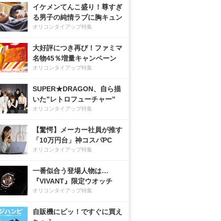
イケメンてんこ盛り！尊すぎ
る男子の純情ラブに胸キュン
オリコンタイアップ特集
大好評につき再び！ファミマ
名物45％増量キャンペーン
オリコンタイアップ特集
SUPER★DRAGON、自ら描
いた”レトロフューチャー”
オリコンタイアップ特集
【驚愕】メーカー社員が推す
「10万円台」神コスパPC
オリコンタイアップ特集
一番似合う登場人物は…
『VIVANT』限定ウオッチ
オリコンタイアップ特集
自販機にピッ！ですぐに買え