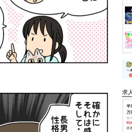
求
半
万
株
時給
派遣