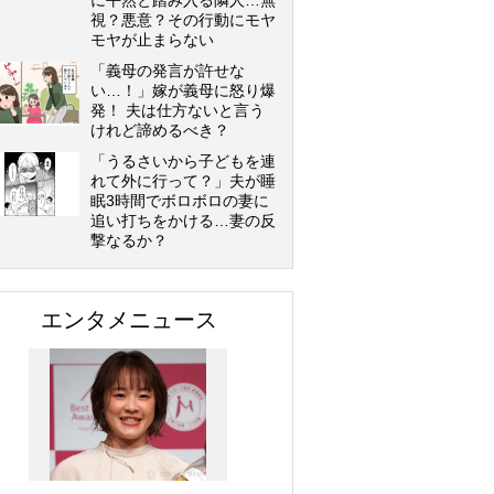
に平然と踏み入る隣人…無
視？悪意？その行動にモヤ
モヤが止まらない
「義母の発言が許せな
い…！」嫁が義母に怒り爆
発！ 夫は仕方ないと言う
けれど諦めるべき？
「うるさいから子どもを連
れて外に行って？」夫が睡
眠3時間でボロボロの妻に
追い打ちをかける…妻の反
撃なるか？
エンタメニュース