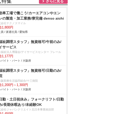
人特集
さらに見る
動車工場で働こう!カーエアコンやエン
ンの製造・加工業務/寮完備 denso aichi
式会社テクノスマイル
1,800円
員 / 派遣社員 / 愛知県
福祉調理スタッフ」無資格可/午前のみ/
イサービス
会福祉法人博陽会/デイサービスセンター フレール
1,177円
バイト・パート / 大阪府
福祉調理スタッフ」無資格可/日勤のみ/
院
大阪医療生活協同組合/十三病院
1,200円～1,300円
バイト・パート / 大阪府
日勤・土日祝休み」フォークリフト/日勤
み/長期休暇あり/未経験OK
式会社ジャパンクリエイト北日本事業統括部
1,450円