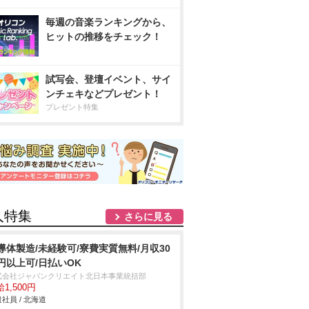
毎週の音楽ランキングから、
ヒットの推移をチェック！
試写会、登壇イベント、サイ
ンチェキなどプレゼント！
プレゼント特集
人特集
さらに見る
導体製造/未経験可/寮費実質無料/月収30
円以上可/日払いOK
式会社ジャパンクリエイト北日本事業統括部
1,500円
社員 / 北海道