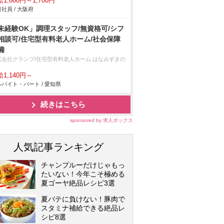
1,600円～1,700円
社員 / 大阪府
未経験OK」調理スタッフ/無資格可/シフ
相談可/住宅型有料老人ホーム/社会保障
備
式会社クランプ/住宅型有料老人ホーム はなみずきの
1,140円～
バイト・パート / 愛知県
続きはこちら
sponsored by 求人ボックス
人気記事ランキング
チャンプルーだけじゃもっ
たいない！今年こそ極める
夏ゴーヤ絶品レシピ3選
夏バテに負けない！豚肉で
スタミナ補給できる絶品レ
シピ8選