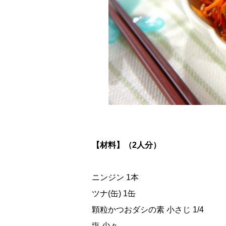
【材料】（2人分）
ニンジン 1本
ツナ(缶) 1缶
顆粒かつおダシの素 小さじ 1/4
塩 少々