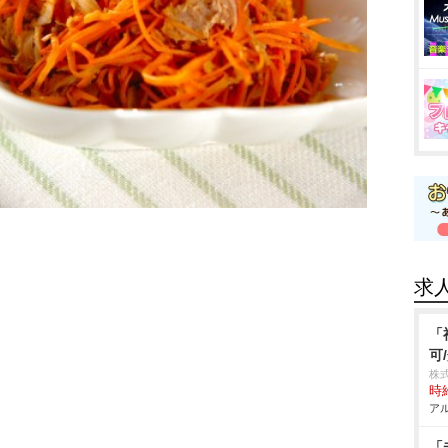
求
「
可
株
時給
アル
「