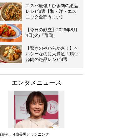
コスパ最強！ひき肉の絶品
レシピ8選【和・洋・エス
ニック全部うまい】
【今日の献立】2026年8月
4日(火)「酢鶏」
【驚きのやわらかさ！】ヘ
ルシーなのに大満足！鶏む
ね肉の絶品レシピ8選
エンタメニュース
坂絵莉、4歳長男とランニング