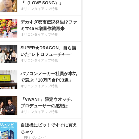
『（LOVE SONG）』
オリコンタイアップ特集
デカすぎ都市伝説発生!?ファ
ミマ45％増量作戦再来
オリコンタイアップ特集
SUPER★DRAGON、自ら描
いた”レトロフューチャー”
オリコンタイアップ特集
パソコンメーカー社員が本気
で選ぶ「10万円台PC3選」
オリコンタイアップ特集
『VIVANT』限定ウオッチ、
プロデューサーの感想は
オリコンタイアップ特集
自販機にピッ！ですぐに買え
ちゃう
（PR）ジハンピ