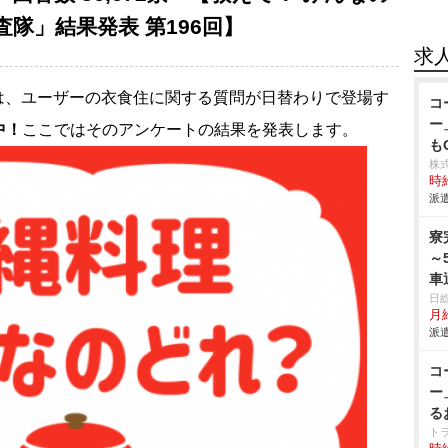
隊」結果発表 第196回】
求
は、ユーザーの衣食住に関する質問が日替わりで登場す
コ
ー
中！
ここではそのアンケートの結果を発表します。
も
株
時給
派遣
寮
～
車
日
月
派遣
コ
ー
る
ト