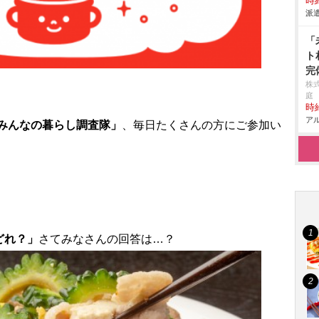
時給
派遣
「
ト
完
株
庭
時給
アル
みんなの暮らし調査隊」
、毎日たくさんの方にご参加い
どれ？」
さてみなさんの回答は…？