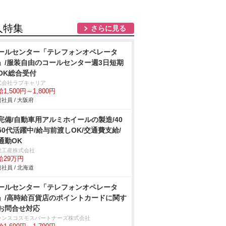
人特集
さらに見る
ールセンター「テレフォンオペレータ
」/服装自由のコールセンター週3日短期
OK総合受付
式会社ラブキャリア
1,500円～1,800円
社員 / 大阪府
完備/自動車用アルミホイールの製造/40
50代活躍中/給与前渡しOK/交通費支給/
通勤OK
総工産株式会社
給29万円
社員 / 北海道
ールセンター「テレフォンオペレータ
」/高時給百貨店のポイントカードに関す
お問合せ対応
ランスコスモスパートナーズ株式会社