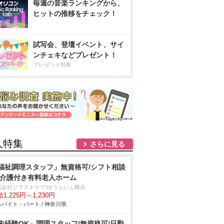
毎週の音楽ランキングから、
ヒットの推移をチェック！
試写会、登壇イベント、サイ
ンチェキなどプレゼント！
プレゼント特集
人特集
さらに見る
福祉調理スタッフ」無資格可/シフト相談
/介護付き有料老人ホーム
式会社ソラストケア/ゆうらいふ横浜
1,225円～1,230円
バイト・パート / 神奈川県
未経験OK」調理スタッフ/無資格可/日勤