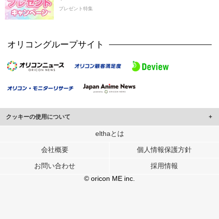
プレゼント特集
オリコングループサイト
クッキーの使用について
このサイトでは Cookie を使用して、ユーザーに合わせたコンテンツや広告の
elthaとは
表示、ソーシャル メディア機能の提供、広告の表示回数やクリック数の測定を
会社概要
個人情報保護方針
行っています。
また、ユーザーによるサイトの利用状況についても情報を収集し、ソーシャル
お問い合わせ
採用情報
メディアや広告配信、データ解析の各パートナーに提供しています。
各パートナーは、この情報とユーザーが各パートナーに提供した他の情報や、
© oricon ME inc.
ユーザーが各パートナーのサービスを使用したときに収集した他の情報を組み
合わせて使用することがあります。