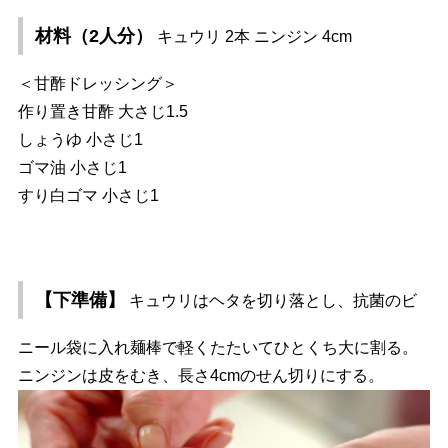
材料（2人分）
キュウリ 2本 ニンジン 4cm
＜甘酢ドレッシング＞
作り置き甘酢 大さじ1.5
しょうゆ 小さじ1
ゴマ油 小さじ1
すり白ゴマ 小さじ1
【下準備】
キュウリはヘタを切り落とし、抗菌のビ
ニール袋に入れ麺棒で軽くたたいてひとくち大に割る。
ニンジンは皮をむき、長さ4cmのせん切りにする。