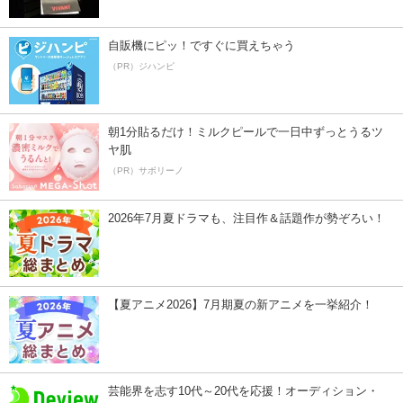
自販機にピッ！ですぐに買えちゃう
（PR）ジハンピ
朝1分貼るだけ！ミルクピールで一日中ずっとうるツ
ヤ肌
（PR）サボリーノ
2026年7月夏ドラマも、注目作＆話題作が勢ぞろい！
【夏アニメ2026】7月期夏の新アニメを一挙紹介！
芸能界を志す10代～20代を応援！オーディション・