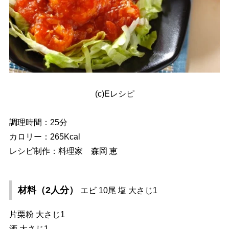
(c)Eレシピ
調理時間：25分
カロリー：265Kcal
レシピ制作：料理家 森岡 恵
材料（2人分）
エビ 10尾 塩 大さじ1
片栗粉 大さじ1
酒 大さじ1