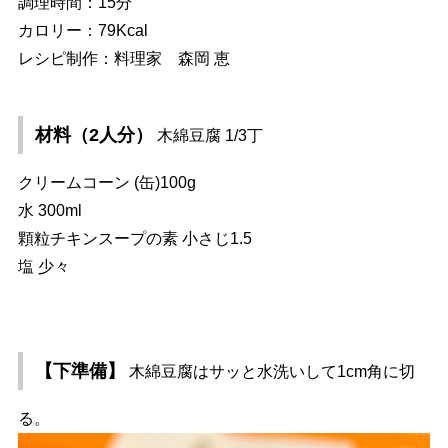
調理時間：15分
カロリー：79Kcal
レシピ制作：料理家 森岡 恵
材料（2人分）
木綿豆腐 1/3丁
クリームコーン (缶)100g
水 300ml
顆粒チキンスープの素 小さじ1.5
塩 少々
【下準備】
木綿豆腐はサッと水洗いして1cm角に切
る。