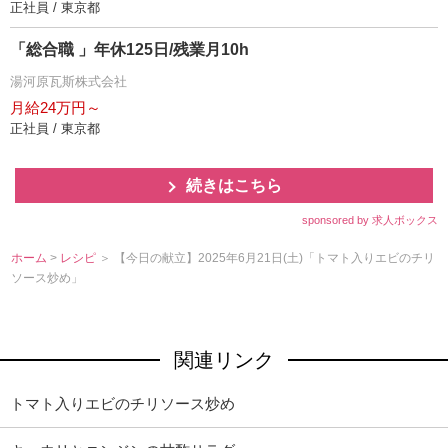
正社員 / 東京都
「総合職 」年休125日/残業月10h
湯河原瓦斯株式会社
月給24万円～
正社員 / 東京都
続きはこちら
sponsored by 求人ボックス
ホーム
>
レシピ
＞ 【今日の献立】2025年6月21日(土)「トマト入りエビのチリ
ソース炒め」
関連リンク
トマト入りエビのチリソース炒め