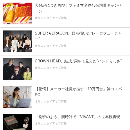
大好評につき再び！ファミマ名物45％増量キャンペ
ーン
オリコンタイアップ特集
SUPER★DRAGON、自ら描いた”レトロフューチャ
ー”
オリコンタイアップ特集
CROWN HEAD、結成1周年で見えた”バンドらしさ”
オリコンタイアップ特集
【驚愕】メーカー社員が推す「10万円台」神コスパ
PC
オリコンタイアップ特集
「別班のよう」腕時計で『VIVANT』の世界観再現
オリコンタイアップ特集