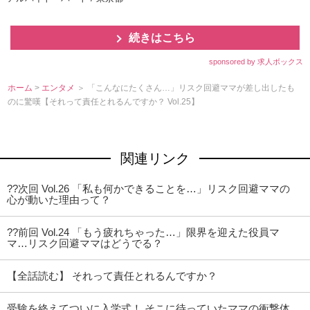
続きはこちら
sponsored by 求人ボックス
ホーム
>
エンタメ
＞ 「こんなにたくさん…」リスク回避ママが差し出したも
のに驚嘆【それって責任とれるんですか？ Vol.25】
関連リンク
??次回 Vol.26 「私も何かできることを…」リスク回避ママの
心が動いた理由って？
??前回 Vol.24 「もう疲れちゃった…」限界を迎えた役員マ
マ…リスク回避ママはどうでる？
【全話読む】 それって責任とれるんですか？
受験を終えてついに入学式！ そこに待っていたママの衝撃体