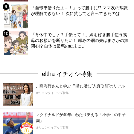
「自転車借りたよ～！」って勝手に!? ママ友の常識
が理解できない！ 次に貸してと言ってきたのは…
「育休中でしょ？手伝って！」嫁を好き勝手使う義
母のお願いを断りたい！ 頼みの綱の夫はまさかの無
関心!? 自体は最悪の結末に…
eltha イチオシ特集
川島海荷さんと学ぶ 日常に潜む“人身取引”のリアル
オリコンタイアップ特集
マクドナルドが40年にわたり支える「小学生の甲子
園」
オリコンタイアップ特集