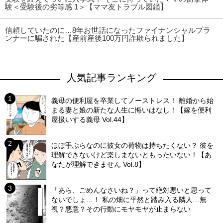
験＜受験後の劣等感 1＞【ママ友トラブル図鑑】
信頼していたのに…8年お世話になったファイナンシャルプラ
ンナーに騙された【産前産後100万円詐欺られました】
人気記事ランキング
義母の便利屋を卒業してノーストレス！ 離婚から始
まる妻と娘の新たな人生に悔いはなし！【嫁を便利
屋扱いする義母 Vol.44】
ほぼ手ぶらなのに彼女の荷物は持ちたくない？ 彼を
理解できないけど楽しまないともったいない！【あ
なたが理解できません Vol.8】
「あら、ごめんなさいね？」って絶対悪いと思って
ないでしょ…！ 私の畑に平然と踏み入る隣人…無
視？悪意？その行動にモヤモヤが止まらない