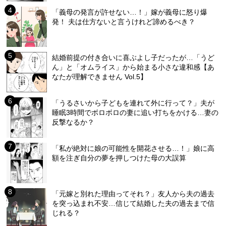
「義母の発言が許せない…！」嫁が義母に怒り爆
発！ 夫は仕方ないと言うけれど諦めるべき？
結婚前提の付き合いに喜ぶよし子だったが…「うど
ん」と「オムライス」から始まる小さな違和感【あ
なたが理解できません Vol.5】
「うるさいから子どもを連れて外に行って？」夫が
睡眠3時間でボロボロの妻に追い打ちをかける…妻の
反撃なるか？
「私が絶対に娘の可能性を開花させる…！」娘に高
額を注ぎ自分の夢を押しつけた母の大誤算
「元嫁と別れた理由ってそれ？」友人から夫の過去
を突っ込まれ不安…信じて結婚した夫の過去まで信
じれる？