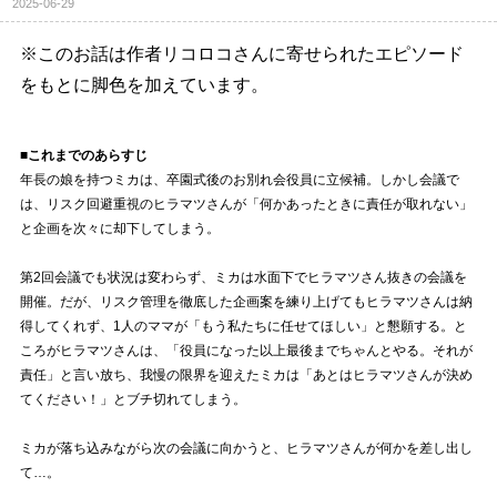
2025-06-29
※このお話は作者リコロコさんに寄せられたエピソード
をもとに脚色を加えています。
■これまでのあらすじ
年長の娘を持つミカは、卒園式後のお別れ会役員に立候補。しかし会議で
は、リスク回避重視のヒラマツさんが「何かあったときに責任が取れない」
と企画を次々に却下してしまう。
第2回会議でも状況は変わらず、ミカは水面下でヒラマツさん抜きの会議を
開催。だが、リスク管理を徹底した企画案を練り上げてもヒラマツさんは納
得してくれず、1人のママが「もう私たちに任せてほしい」と懇願する。と
ころがヒラマツさんは、「役員になった以上最後までちゃんとやる。それが
責任」と言い放ち、我慢の限界を迎えたミカは「あとはヒラマツさんが決め
てください！」とブチ切れてしまう。
ミカが落ち込みながら次の会議に向かうと、ヒラマツさんが何かを差し出し
て…。