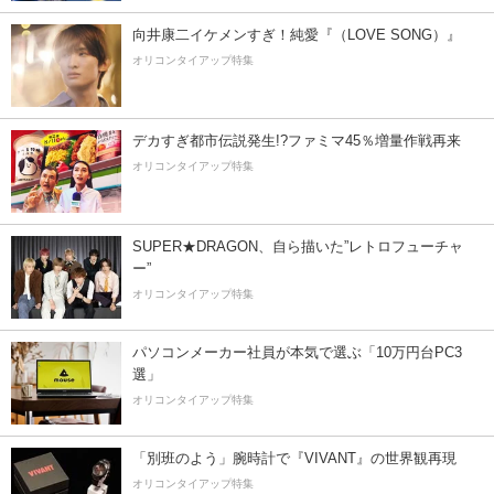
向井康二イケメンすぎ！純愛『（LOVE SONG）』
オリコンタイアップ特集
デカすぎ都市伝説発生!?ファミマ45％増量作戦再来
オリコンタイアップ特集
SUPER★DRAGON、自ら描いた”レトロフューチャ
ー”
オリコンタイアップ特集
パソコンメーカー社員が本気で選ぶ「10万円台PC3
選」
オリコンタイアップ特集
「別班のよう」腕時計で『VIVANT』の世界観再現
オリコンタイアップ特集