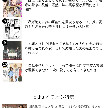
「嫁に問題があるから息子が目移りしたのよ！」義
母の驚きの見解に唖然…嫁の高学歴が原因だと主
張!?
「私が絶対に娘の可能性を開花させる…！」娘に高
額を注ぎ自分の夢を押しつけた母の大誤算
「元嫁と別れた理由ってそれ？」友人から夫の過去
を突っ込まれ不安…信じて結婚した夫の過去まで信
じれる？
「自転車借りたよ～！」って勝手に!? ママ友の常識
が理解できない！ 次に貸してと言ってきたのは…
eltha イチオシ特集
川島海荷さんと学ぶ 日常に潜む“人身取引”のリアル