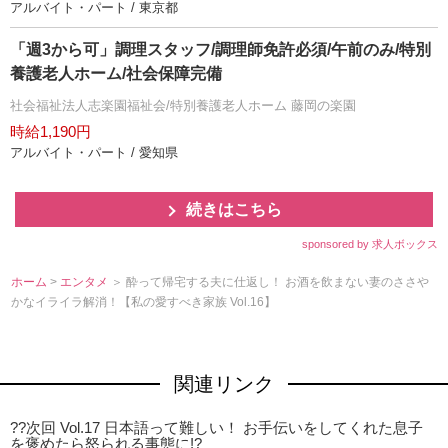
アルバイト・パート / 東京都
「週3から可」調理スタッフ/調理師免許必須/午前のみ/特別
養護老人ホーム/社会保障完備
社会福祉法人志楽園福祉会/特別養護老人ホーム 藤岡の楽園
時給1,190円
アルバイト・パート / 愛知県
続きはこちら
sponsored by 求人ボックス
ホーム
>
エンタメ
＞ 酔って帰宅する夫に仕返し！ お酒を飲まない妻のささ
かなイライラ解消！【私の愛すべき家族 Vol.16】
関連リンク
??次回 Vol.17 日本語って難しい！ お手伝いをしてくれた息子
を褒めたら怒られる事態に!?