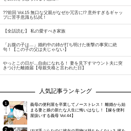
??前回 Vol.15 無口な父親がなぜか冗舌に!? 意外すぎるギャッ
プに苦手意識も払拭！
【全話読む】 私の愛すべき家族
「お腹の子は…」婚約中の姉が打ち明けた衝撃の事実に絶
句！【この子の父は夫じゃない】
っとこの日が…自由になれる！ 妻を見下すマウント夫に突
きつけた離婚届【母親失格と言われた日】
人気記事ランキング
義母の便利屋を卒業してノーストレス！ 離婚から始
まる妻と娘の新たな人生に悔いはなし！【嫁を便利
屋扱いする義母 Vol.44】
ほぼ手ぶらなのに彼女の荷物は持ちたくない？ 彼を