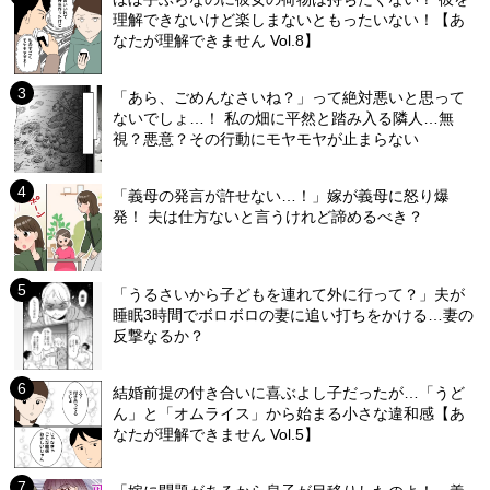
理解できないけど楽しまないともったいない！【あ
なたが理解できません Vol.8】
「あら、ごめんなさいね？」って絶対悪いと思って
ないでしょ…！ 私の畑に平然と踏み入る隣人…無
視？悪意？その行動にモヤモヤが止まらない
「義母の発言が許せない…！」嫁が義母に怒り爆
発！ 夫は仕方ないと言うけれど諦めるべき？
「うるさいから子どもを連れて外に行って？」夫が
睡眠3時間でボロボロの妻に追い打ちをかける…妻の
反撃なるか？
結婚前提の付き合いに喜ぶよし子だったが…「うど
ん」と「オムライス」から始まる小さな違和感【あ
なたが理解できません Vol.5】