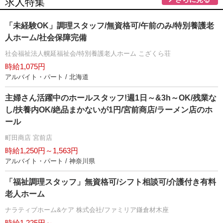
求人特集
「未経験OK」調理スタッフ/無資格可/午前のみ/特別養護老
人ホーム/社会保障完備
社会福祉法人幌延福祉会/特別養護老人ホーム こざくら荘
時給1,075円
アルバイト・パート / 北海道
主婦さん活躍中のホールスタッフ!週1日～&3h～OK/残業な
し/扶養内OK/絶品まかないが1円/宮前商店/ラーメン店のホ
ール
町田商店 宮前店
時給1,250円～1,563円
アルバイト・パート / 神奈川県
「福祉調理スタッフ」無資格可/シフト相談可/介護付き有料
老人ホーム
ナラティブホーム&ケア 株式会社/ファミリア鎌倉材木座
時給1,225円～