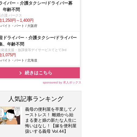
ライバー・介護タクシー/ドライバー募
、年齢不問
活介護 パークス
1,250円～1,400円
バイト・パート / 大阪府
迎ドライバー・介護タクシー/ドライバー
集、年齢不問
童発達支援・放課後等デイサービスてとて3rd
1,075円
バイト・パート / 北海道
続きはこちら
sponsored by 求人ボックス
人気記事ランキング
義母の便利屋を卒業してノ
ーストレス！ 離婚から始
まる妻と娘の新たな人生に
悔いはなし！【嫁を便利屋
扱いする義母 Vol.44】