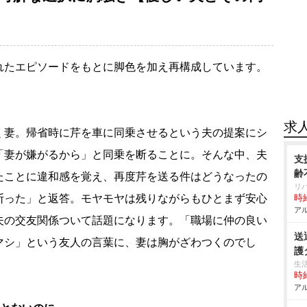
れたエピソードをもとに脚色を加え再構成しています。
求
く妻。帰省時に芹を車に同乗させるという夫の提案にシ
「妻が嫌がるから」と同乗を断ることに。そんな中、夫
支
齢
たことに違和感を覚え、再度芹を送る件はどうなったの
リハ
断った」と返答。モヤモヤは残りながらもひとまず安心
時給
アル
夫の交友関係ついて話題になります。「職場に仲の良い
送
マシ」という友人の言葉に、妻は胸がざわつくのでし
護
生
時給
アル