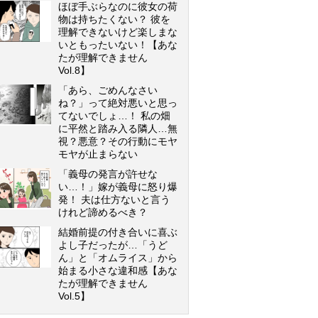
ほぼ手ぶらなのに彼女の荷
物は持ちたくない？ 彼を
理解できないけど楽しまな
いともったいない！【あな
たが理解できません
Vol.8】
「あら、ごめんなさい
ね？」って絶対悪いと思っ
てないでしょ…！ 私の畑
に平然と踏み入る隣人…無
視？悪意？その行動にモヤ
モヤが止まらない
「義母の発言が許せな
い…！」嫁が義母に怒り爆
発！ 夫は仕方ないと言う
けれど諦めるべき？
結婚前提の付き合いに喜ぶ
よし子だったが…「うど
ん」と「オムライス」から
始まる小さな違和感【あな
たが理解できません
Vol.5】