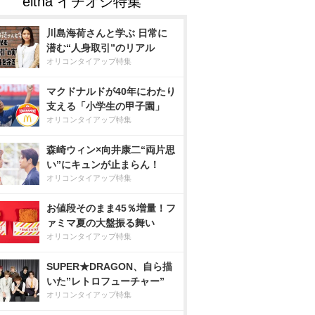
川島海荷さんと学ぶ 日常に
潜む“人身取引”のリアル
オリコンタイアップ特集
マクドナルドが40年にわたり
支える「小学生の甲子園」
オリコンタイアップ特集
森崎ウィン×向井康二“両片思
い”にキュンが止まらん！
オリコンタイアップ特集
お値段そのまま45％増量！フ
ァミマ夏の大盤振る舞い
オリコンタイアップ特集
SUPER★DRAGON、自ら描
いた”レトロフューチャー”
オリコンタイアップ特集