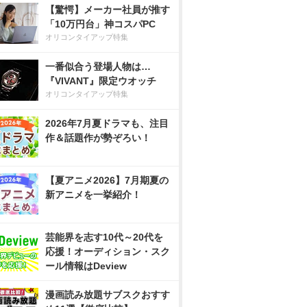
【驚愕】メーカー社員が推す
「10万円台」神コスパPC
オリコンタイアップ特集
一番似合う登場人物は…
『VIVANT』限定ウオッチ
オリコンタイアップ特集
2026年7月夏ドラマも、注目
作＆話題作が勢ぞろい！
【夏アニメ2026】7月期夏の
新アニメを一挙紹介！
芸能界を志す10代～20代を
応援！オーディション・スク
ール情報はDeview
漫画読み放題サブスクおすす