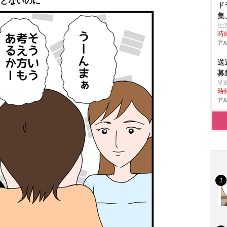
ことないのに
ド
集
生
時給
アル
送
募
児
時給
アル