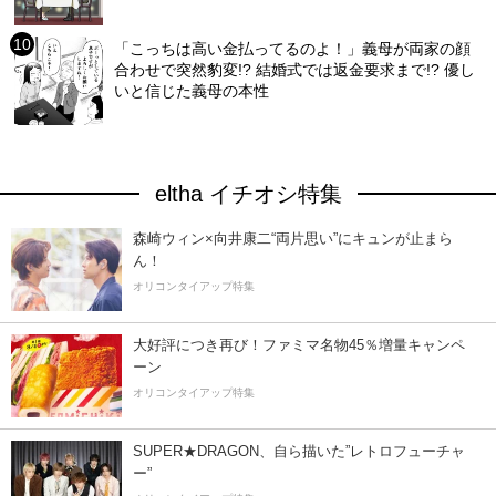
「こっちは高い金払ってるのよ！」義母が両家の顔
合わせで突然豹変!? 結婚式では返金要求まで!? 優し
いと信じた義母の本性
eltha イチオシ特集
森崎ウィン×向井康二“両片思い”にキュンが止まら
ん！
オリコンタイアップ特集
大好評につき再び！ファミマ名物45％増量キャンペ
ーン
オリコンタイアップ特集
SUPER★DRAGON、自ら描いた”レトロフューチャ
ー”