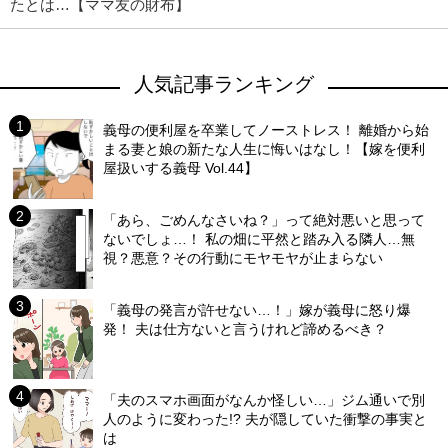
たとは…【ママ友の財布】
人気記事ランキング
義母の便利屋を卒業してノーストレス！ 離婚から始
まる妻と娘の新たな人生に悔いはなし！【嫁を便利
屋扱いする義母 Vol.44】
「あら、ごめんなさいね？」って絶対悪いと思って
ないでしょ…！ 私の畑に平然と踏み入る隣人…無
視？悪意？その行動にモヤモヤが止まらない
「義母の発言が許せない…！」嫁が義母に怒り爆
発！ 夫は仕方ないと言うけれど諦めるべき？
「夫のスマホ画面がなんか怪しい…」ジム通いで別
人のように変わった!? 夫が隠していた衝撃の事実と
は