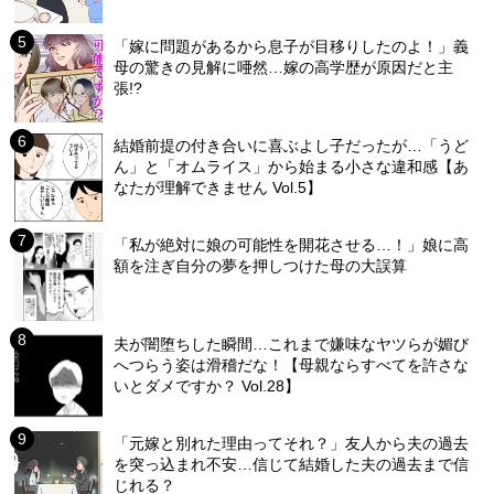
「嫁に問題があるから息子が目移りしたのよ！」義
母の驚きの見解に唖然…嫁の高学歴が原因だと主
張!?
結婚前提の付き合いに喜ぶよし子だったが…「うど
ん」と「オムライス」から始まる小さな違和感【あ
なたが理解できません Vol.5】
「私が絶対に娘の可能性を開花させる…！」娘に高
額を注ぎ自分の夢を押しつけた母の大誤算
夫が闇堕ちした瞬間…これまで嫌味なヤツらが媚び
へつらう姿は滑稽だな！【母親ならすべてを許さな
いとダメですか？ Vol.28】
「元嫁と別れた理由ってそれ？」友人から夫の過去
を突っ込まれ不安…信じて結婚した夫の過去まで信
じれる？