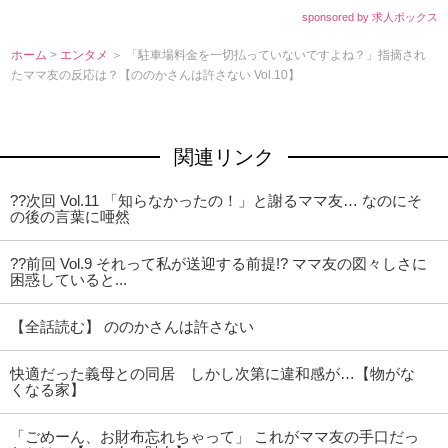
sponsored by 求人ボックス
ホーム
>
エンタメ
＞ 「駐車場料金を一切払っていないですよね？」指摘され
たママ友の反応は？【ののかさんは許さない Vol.10】
関連リンク
??次回 Vol.11 「知らなかったの！」と謝るママ友… なのにそ
の後の言葉に唖然
??前回 Vol.9 それって私が送迎する前提!? ママ友の図々しさに
困惑していると...
【全話読む】 ののかさんは許さない
快適だった義母との同居 しかし次第に違和感が…【物がな
くなる家】
「ごめーん、お財布忘れちゃって」 これがママ友の手口だっ