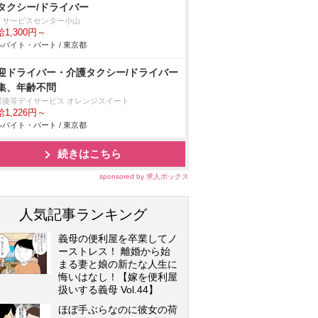
タクシー/ドライバー
イサービスセンター小山
1,300円～
バイト・パート / 東京都
迎ドライバー・介護タクシー/ドライバー
集、年齢不問
課後等デイサービス オレンジスイート
1,226円～
バイト・パート / 東京都
続きはこちら
sponsored by 求人ボックス
人気記事ランキング
義母の便利屋を卒業してノ
ーストレス！ 離婚から始
まる妻と娘の新たな人生に
悔いはなし！【嫁を便利屋
扱いする義母 Vol.44】
ほぼ手ぶらなのに彼女の荷