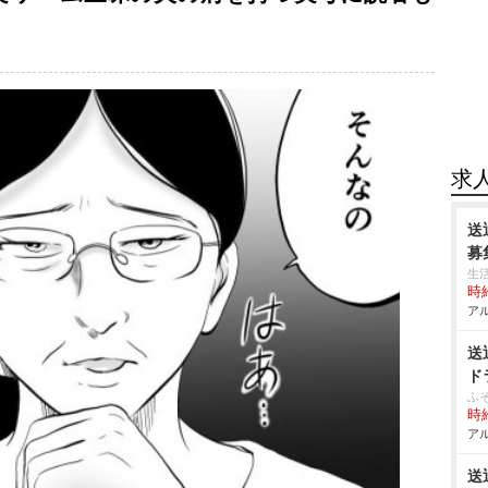
求
送
募
生
時給
アル
送
ド
ふ
時給
アル
送