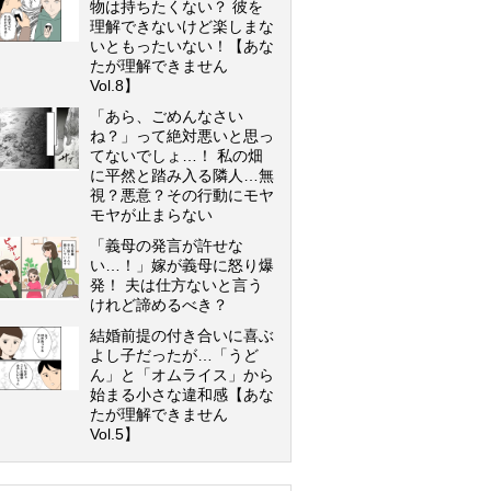
物は持ちたくない？ 彼を
理解できないけど楽しまな
いともったいない！【あな
たが理解できません
Vol.8】
「あら、ごめんなさい
ね？」って絶対悪いと思っ
てないでしょ…！ 私の畑
に平然と踏み入る隣人…無
視？悪意？その行動にモヤ
モヤが止まらない
「義母の発言が許せな
い…！」嫁が義母に怒り爆
発！ 夫は仕方ないと言う
けれど諦めるべき？
結婚前提の付き合いに喜ぶ
よし子だったが…「うど
ん」と「オムライス」から
始まる小さな違和感【あな
たが理解できません
Vol.5】