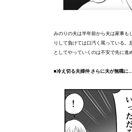
みのりの夫は半年前から夫は家事も
りして負けては口汚く罵っている。
としてやっていくのは不安で先に進
■冷え切る夫婦仲 さらに夫が無職に