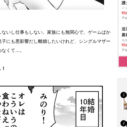
護
デ
時給
アル
送
しないし仕事もしない。家族にも無関心で、ゲームばか
募
放
息子にも悪影響だし離婚したいけれど、シングルマザー
時給
めなくて…。
アル
…！