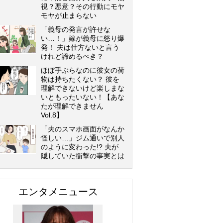
視？悪意？その行動にモヤ
モヤが止まらない
「義母の発言が許せな
い…！」嫁が義母に怒り爆
発！ 夫は仕方ないと言う
けれど諦めるべき？
ほぼ手ぶらなのに彼女の荷
物は持ちたくない？ 彼を
理解できないけど楽しまな
いともったいない！【あな
たが理解できません
Vol.8】
「夫のスマホ画面がなんか
怪しい…」ジム通いで別人
のように変わった!? 夫が
隠していた衝撃の事実とは
エンタメニュース