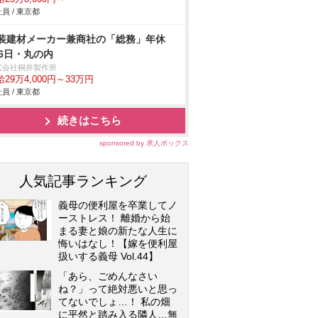
員 / 東京都
装建材メーカー兼商社の「総務」年休
26日・丸の内
式会社桐井製作所
29万4,000円～33万円
員 / 東京都
続きはこちら
sponsored by 求人ボックス
人気記事ランキング
義母の便利屋を卒業してノ
ーストレス！ 離婚から始
まる妻と娘の新たな人生に
悔いはなし！【嫁を便利屋
扱いする義母 Vol.44】
「あら、ごめんなさい
ね？」って絶対悪いと思っ
てないでしょ…！ 私の畑
に平然と踏み入る隣人…無