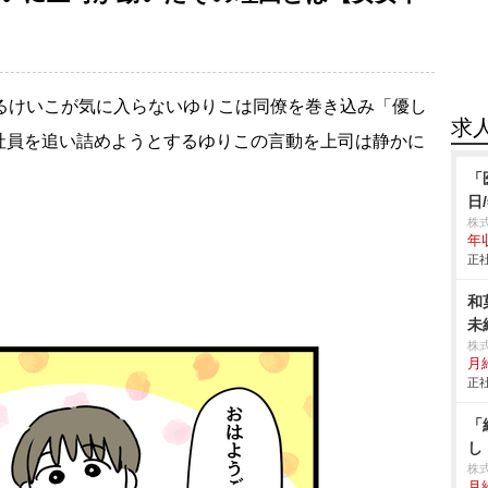
帰るけいこが気に入らないゆりこは同僚を巻き込み「優し
求
社員を追い詰めようとするゆりこの言動を上司は静かに
「
日
株式
年
正社
和
未
株
月給
正社
「
し
株
月給