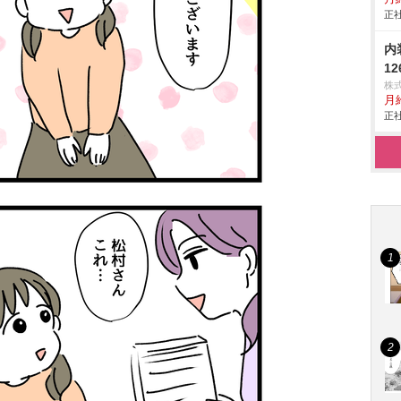
正社
内
1
株
月給
正社