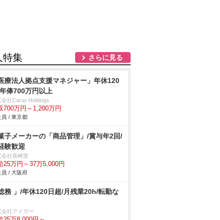
人特集
さらに見る
医療法人拠点支援マネジャー」年休120
/年俸700万円以上
会社Carus Holdings
収700万円～1,200万円
員 / 東京都
菓子メーカーの「商品管理」/賞与年2回/
経験歓迎
式会社長崎堂
25万円～37万5,000円
員 / 大阪府
総務 」/年休120日超/月残業20h/転勤な
式会社アイガー
25万8,000円～