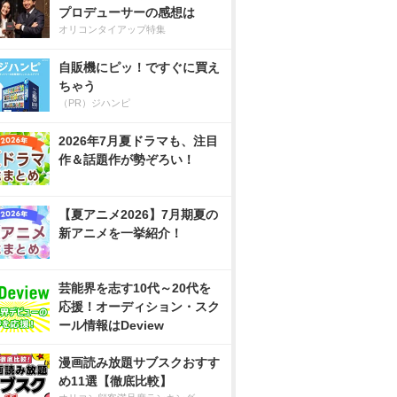
プロデューサーの感想は
オリコンタイアップ特集
自販機にピッ！ですぐに買え
ちゃう
（PR）ジハンピ
2026年7月夏ドラマも、注目
作＆話題作が勢ぞろい！
【夏アニメ2026】7月期夏の
新アニメを一挙紹介！
芸能界を志す10代～20代を
応援！オーディション・スク
ール情報はDeview
漫画読み放題サブスクおすす
め11選【徹底比較】