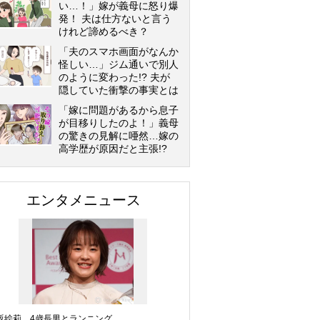
い…！」嫁が義母に怒り爆
発！ 夫は仕方ないと言う
けれど諦めるべき？
「夫のスマホ画面がなんか
怪しい…」ジム通いで別人
のように変わった!? 夫が
隠していた衝撃の事実とは
「嫁に問題があるから息子
が目移りしたのよ！」義母
の驚きの見解に唖然…嫁の
高学歴が原因だと主張!?
エンタメニュース
坂絵莉、4歳長男とランニング