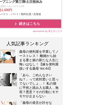
ープニング第三弾/土日祝休み
式会社ベルシステム24
1,600円
バイト・パート / 契約社員 / 北海道
続きはこちら
sponsored by 求人ボックス
人気記事ランキング
義母の便利屋を卒業してノ
ーストレス！ 離婚から始
まる妻と娘の新たな人生に
悔いはなし！【嫁を便利屋
扱いする義母 Vol.44】
「あら、ごめんなさい
ね？」って絶対悪いと思っ
てないでしょ…！ 私の畑
に平然と踏み入る隣人…無
視？悪意？その行動にモヤ
モヤが止まらない
「義母の発言が許せな