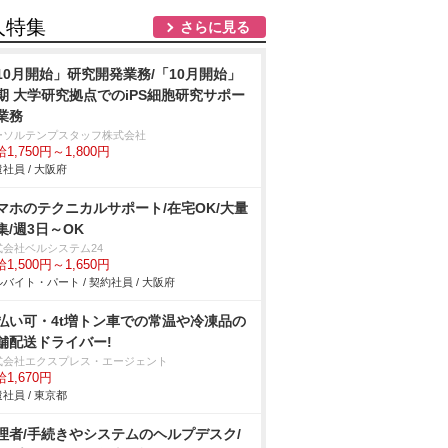
人特集
さらに見る
10月開始」研究開発業務/「10月開始」
期 大学研究拠点でのiPS細胞研究サポー
業務
ーソルテンプスタッフ株式会社
1,750円～1,800円
社員 / 大阪府
マホのテクニカルサポート/在宅OK/大量
集/週3日～OK
式会社ベルシステム24
1,500円～1,650円
バイト・パート / 契約社員 / 大阪府
払い可・4t増トン車での常温や冷凍品の
舗配送ドライバー!
式会社エクスプレス・エージェント
1,670円
社員 / 東京都
理者/手続きやシステムのヘルプデスク/