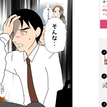
オ
株
時給
アル