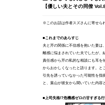
【優しい夫とその同僚 Vol.
※このお話は作者スズさんに寄せら
■これまでのあらすじ
夫と芹の関係に不信感を抱いた妻は
離感に悩まされていた夫でしたが、
責任感から芹の私的な相談にも耳を
からおかしくなったと語ります。と
引先を誘っていなかった可能性を指摘
と、葉山が彼女から聞いていた内容
■上司失格!?危機感ゼロの甘すぎる