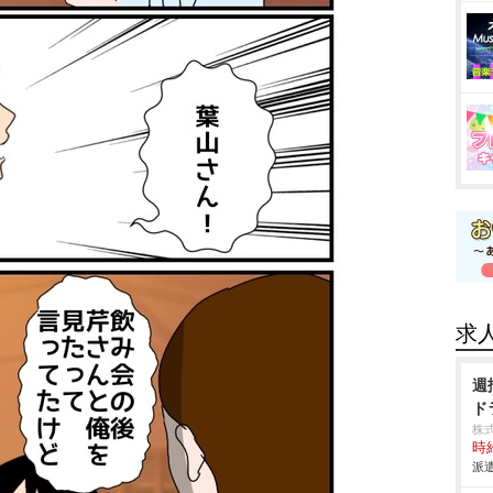
求
週
ド
株
時給
派遣