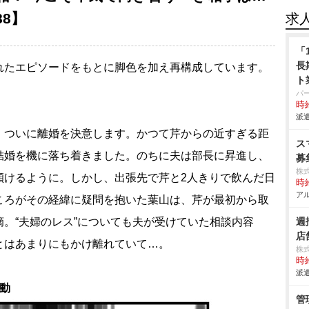
88】
求
「
長
れたエピソードをもとに脚色を加え再構成しています。
ト
パ
時給
派遣
、ついに離婚を決意します。かつて芹からの近すぎる距
ス
結婚を機に落ち着きました。のちに夫は部長に昇進し、
募
株
傾けるように。しかし、出張先で芹と2人きりで飲んだ日
時給
アル
ころがその経緯に疑問を抱いた葉山は、芹が最初から取
。“夫婦のレス”についても夫が受けていた相談内容
週
店
とはあまりにもかけ離れていて…。
株
時給
派遣
行動
管