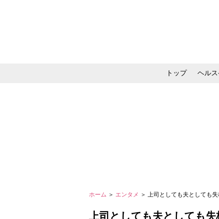
トップ
ヘルス
メイク・コスメ・スキ
ホーム
＞
エンタメ
＞ 上司としても夫としても失格
上司としても夫としても失