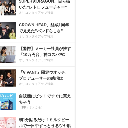
SUPER★DRAGON、自ら描
いた”レトロフューチャー”
オリコンタイアップ特集
CROWN HEAD、結成1周年
で見えた”バンドらしさ”
オリコンタイアップ特集
【驚愕】メーカー社員が推す
「10万円台」神コスパPC
オリコンタイアップ特集
『VIVANT』限定ウオッチ、
プロデューサーの感想は
オリコンタイアップ特集
自販機にピッ！ですぐに買え
ちゃう
（PR）ジハンピ
朝1分貼るだけ！ミルクピー
ルで一日中ずっとうるツヤ肌