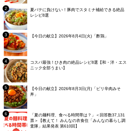
夏バテに負けない！豚肉でスタミナ補給できる絶品
レシピ8選
【今日の献立】2026年8月4日(火)「酢鶏」
コスパ最強！ひき肉の絶品レシピ8選【和・洋・エス
ニック全部うまい】
【今日の献立】2026年8月3日(月)「ピリ辛肉みそ
丼」
「夏の麺料理、食べる時間帯は？」＜回答数37,131
票＞【教えて！ みんなの衣食住「みんなの暮らし調
査隊」結果発表 第610回】