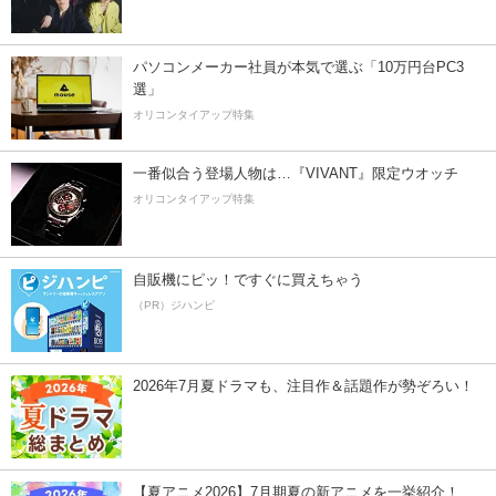
パソコンメーカー社員が本気で選ぶ「10万円台PC3
選」
オリコンタイアップ特集
一番似合う登場人物は…『VIVANT』限定ウオッチ
オリコンタイアップ特集
自販機にピッ！ですぐに買えちゃう
（PR）ジハンピ
2026年7月夏ドラマも、注目作＆話題作が勢ぞろい！
【夏アニメ2026】7月期夏の新アニメを一挙紹介！