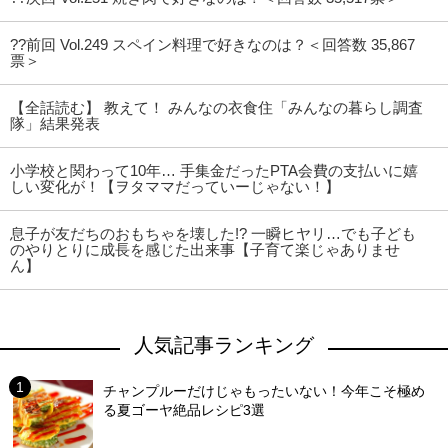
??前回 Vol.249 スペイン料理で好きなのは？＜回答数 35,867
票＞
【全話読む】 教えて！ みんなの衣食住「みんなの暮らし調査
隊」結果発表
小学校と関わって10年… 手集金だったPTA会費の支払いに嬉
しい変化が！【ヲタママだっていーじゃない！】
息子が友だちのおもちゃを壊した!? 一瞬ヒヤリ…でも子ども
のやりとりに成長を感じた出来事【子育て楽じゃありませ
ん】
人気記事ランキング
チャンプルーだけじゃもったいない！今年こそ極め
る夏ゴーヤ絶品レシピ3選