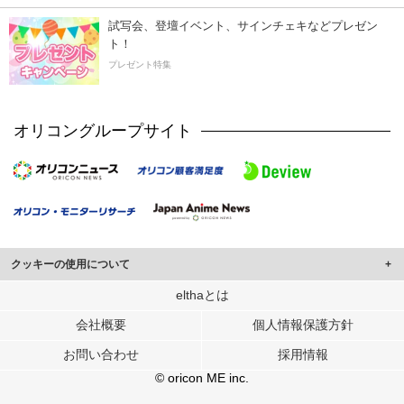
試写会、登壇イベント、サインチェキなどプレゼン
ト！
プレゼント特集
オリコングループサイト
クッキーの使用について
このサイトでは Cookie を使用して、ユーザーに合わせたコンテンツや広告の
elthaとは
表示、ソーシャル メディア機能の提供、広告の表示回数やクリック数の測定を
会社概要
個人情報保護方針
行っています。
また、ユーザーによるサイトの利用状況についても情報を収集し、ソーシャル
お問い合わせ
採用情報
メディアや広告配信、データ解析の各パートナーに提供しています。
各パートナーは、この情報とユーザーが各パートナーに提供した他の情報や、
© oricon ME inc.
ユーザーが各パートナーのサービスを使用したときに収集した他の情報を組み
合わせて使用することがあります。