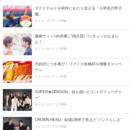
マクドナルドが40年にわたり支える「小学生の甲子
園」
オリコンタイアップ特集
森崎ウィン×向井康二“両片思い”にキュンが止まら
ん！
オリコンタイアップ特集
大好評につき再び！ファミマ名物45％増量キャンペ
ーン
オリコンタイアップ特集
SUPER★DRAGON、自ら描いた”レトロフューチャ
ー”
オリコンタイアップ特集
CROWN HEAD、結成1周年で見えた”バンドらしさ”
オリコンタイアップ特集