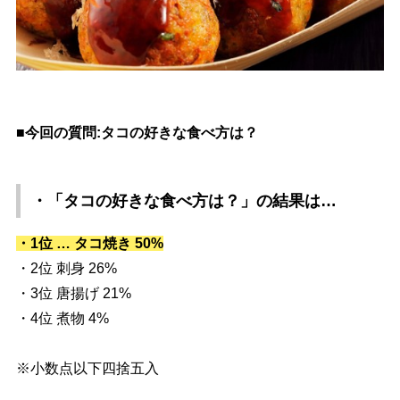
■今回の質問:タコの好きな食べ方は？
・「タコの好きな食べ方は？」
の結果は…
・1位 … タコ焼き 50%
・2位 刺身 26%
・3位 唐揚げ 21%
・4位 煮物 4%
※小数点以下四捨五入