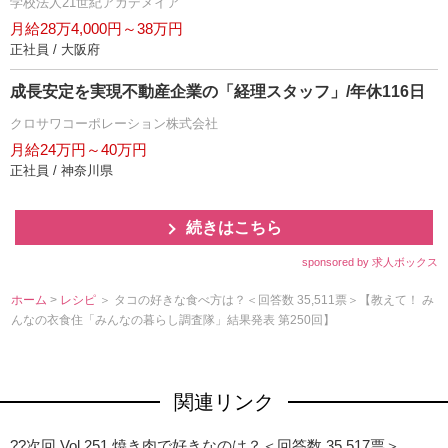
学校法人21世紀アカデメイア
月給28万4,000円～38万円
正社員 / 大阪府
成長安定を実現不動産企業の「経理スタッフ」/年休116日
クロサワコーポレーション株式会社
月給24万円～40万円
正社員 / 神奈川県
続きはこちら
sponsored by 求人ボックス
ホーム
>
レシピ
＞ タコの好きな食べ方は？＜回答数 35,511票＞【教えて！ み
んなの衣食住「みんなの暮らし調査隊」結果発表 第250回】
関連リンク
??次回 Vol.251 焼き肉で好きなのは？＜回答数 35,517票＞