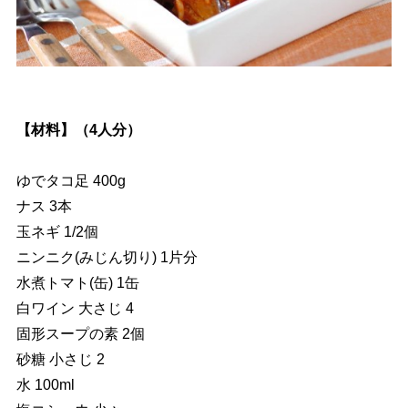
【材料】（4人分）
ゆでタコ足 400g
ナス 3本
玉ネギ 1/2個
ニンニク(みじん切り) 1片分
水煮トマト(缶) 1缶
白ワイン 大さじ 4
固形スープの素 2個
砂糖 小さじ 2
水 100ml