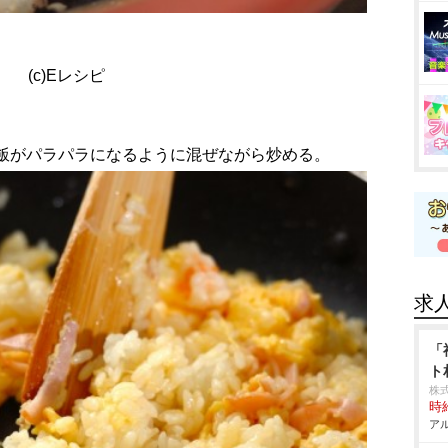
(c)Eレシピ
、ご飯がパラパラになるように混ぜながら炒める。
求
「
ト
株
時給
アル