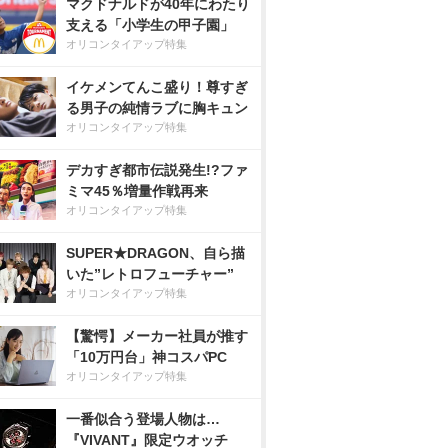
マクドナルドが40年にわたり
支える「小学生の甲子園」
オリコンタイアップ特集
イケメンてんこ盛り！尊すぎ
る男子の純情ラブに胸キュン
オリコンタイアップ特集
デカすぎ都市伝説発生!?ファ
ミマ45％増量作戦再来
オリコンタイアップ特集
SUPER★DRAGON、自ら描
いた”レトロフューチャー”
オリコンタイアップ特集
【驚愕】メーカー社員が推す
「10万円台」神コスパPC
オリコンタイアップ特集
一番似合う登場人物は…
『VIVANT』限定ウオッチ