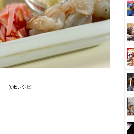
(c)Eレシピ