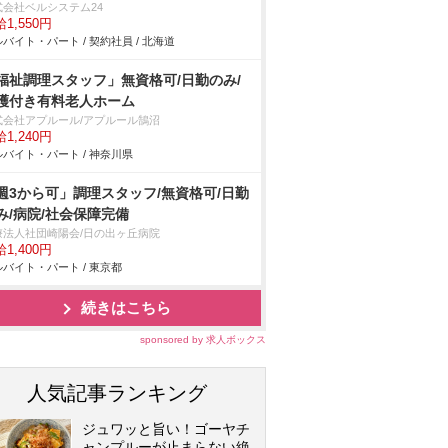
式会社ベルシステム24
1,550円
バイト・パート / 契約社員 / 北海道
福祉調理スタッフ」無資格可/日勤のみ/
護付き有料老人ホーム
式会社アプルール/アプルール鵠沼
1,240円
バイト・パート / 神奈川県
週3から可」調理スタッフ/無資格可/日勤
み/病院/社会保障完備
療法人社団崎陽会/日の出ヶ丘病院
1,400円
バイト・パート / 東京都
続きはこちら
sponsored by 求人ボックス
人気記事ランキング
ジュワッと旨い！ゴーヤチ
ャンプルーが止まらない絶