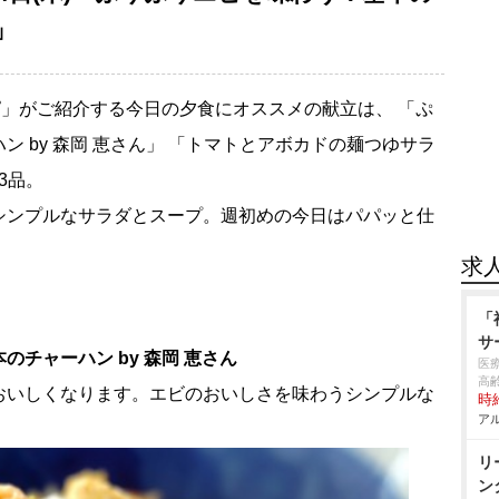
」
」がご紹介する今日の夕食にオススメの献立は、 「ぷ
 by 森岡 恵さん」 「トマトとアボカドの麺つゆサラ
3品。
シンプルなサラダとスープ。週初めの今日はパパッと仕
求
「
サ
チャーハン by 森岡 恵さん
医
高
おいしくなります。エビのおいしさを味わうシンプルな
時給
アル
リ
ン