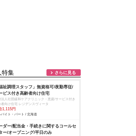
人特集
さらに見る
福祉調理スタッフ」無資格可/夜勤専従/
ービス付き高齢者向け住宅
療法人社団緩和ケアクリニック・恵庭/サービス付き
齢者向け住宅 レジデンスヴィータ
1,115円
バイト・パート / 北海道
ーダー/配当金・手続きに関するコールセ
ター/オープニング/平日のみ