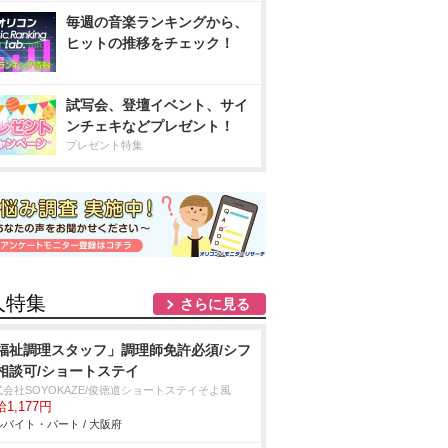
毎週の音楽ランキングから、
ヒットの推移をチェック！
試写会、登壇イベント、サイ
ンチェキなどプレゼント！
プレゼント特集
人特集
さらに見る
福祉調理スタッフ」調理師免許必須/シフ
相談可/ショートステイ
式会社SOYOKAZE/俊徳道ショートステイそよ風
1,177円
バイト・パート / 大阪府