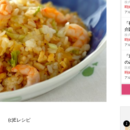
株
時給
アル
「
介
株
時給
アル
「
の
医
時給
アル
(c)Eレシピ