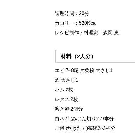
調理時間：20分
カロリー：520Kcal
レシピ制作：料理家 森岡 恵
材料（2人分）
エビ 7~8尾 片栗粉 大さじ1
酒 大さじ1
ハム 2枚
レタス 2枚
溶き卵 2個分
白ネギ (みじん切り)1/3本分
ご飯 (炊きたて)茶碗2~3杯分