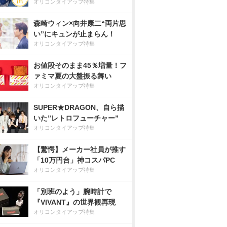
オリコンタイアップ特集
森崎ウィン×向井康二“両片思
い”にキュンが止まらん！
オリコンタイアップ特集
お値段そのまま45％増量！フ
ァミマ夏の大盤振る舞い
オリコンタイアップ特集
SUPER★DRAGON、自ら描
いた”レトロフューチャー”
オリコンタイアップ特集
【驚愕】メーカー社員が推す
「10万円台」神コスパPC
オリコンタイアップ特集
「別班のよう」腕時計で
『VIVANT』の世界観再現
オリコンタイアップ特集