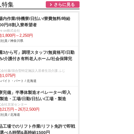
人特集
さらに見る
場内作業/待機寮/日払い/寮費無料/時給
800円/8割入寮希望者
ve on株式会社
1,800円～2,250円
社員 / 神奈川県
週3から可」調理スタッフ/無資格可/日勤
み/介護付き有料老人ホーム/社会保障完
式会社藤/混合型特定施設入居者生活介護 ふじ
1,075円
バイト・パート / 北海道
寮完備」半導体製造オペレーター/即入
/製造・工場/日勤/日払い/工場・製造
式会社京栄センター
21万円～26万2,500円
社員 / 北海道
品工場でのリフト作業/リフト免許で即戦
 選べる時間&高時給1500円