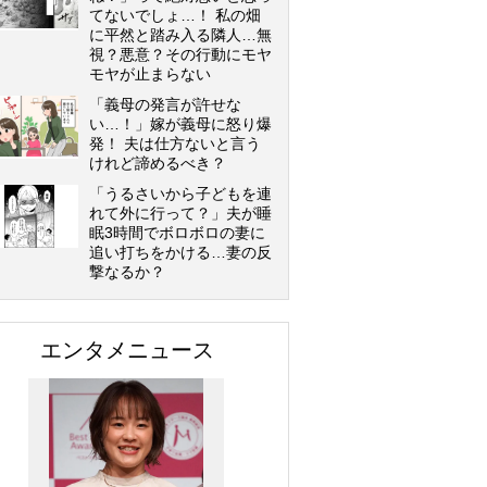
てないでしょ…！ 私の畑
に平然と踏み入る隣人…無
視？悪意？その行動にモヤ
モヤが止まらない
「義母の発言が許せな
い…！」嫁が義母に怒り爆
発！ 夫は仕方ないと言う
けれど諦めるべき？
「うるさいから子どもを連
れて外に行って？」夫が睡
眠3時間でボロボロの妻に
追い打ちをかける…妻の反
撃なるか？
エンタメニュース