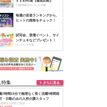
すすめ40選【徹底比較】
CS動画配信サービス20選
毎週の音楽ランキングから、
ヒットの推移をチェック！
試写会、登壇イベント、サイ
ンチェキなどプレゼント！
プレゼント特集
人特集
さらに見る
働7時間15分で無理なく長く活躍!時間相
可・日勤のみの入所介護スタッフ
会医療法人財団 仁医会