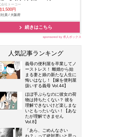
式会社トーコー
1,500円
社員 / 大阪府
続きはこちら
sponsored by 求人ボックス
人気記事ランキング
義母の便利屋を卒業してノ
ーストレス！ 離婚から始
まる妻と娘の新たな人生に
悔いはなし！【嫁を便利屋
扱いする義母 Vol.44】
ほぼ手ぶらなのに彼女の荷
物は持ちたくない？ 彼を
理解できないけど楽しまな
いともったいない！【あな
たが理解できません
Vol.8】
「あら、ごめんなさい
ね？」って絶対悪いと思っ