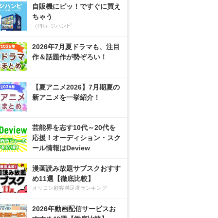
自販機にピッ！ですぐに買え
ちゃう
（PR）ジハンピ
2026年7月夏ドラマも、注目
作＆話題作が勢ぞろい！
【夏アニメ2026】7月期夏の
新アニメを一挙紹介！
芸能界を志す10代～20代を
応援！オーディション・スク
ール情報はDeview
漫画読み放題サブスクおすす
め11選【徹底比較】
オリコン顧客満足度ランキング
2026年動画配信サービスお