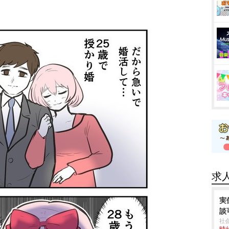
求
実
談
社