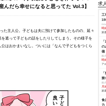
求
んだら幸せになると思ってた Vol.3】
工
1
mo
時給
まった主人公。子どもは夫に預けて参加したものの、延々
派遣
話を遮って子どもの話をしたりしてしまう。その様子を
「
人公はおかまいなし。ついには「なんで子どもをつくら
の
備
株
時給
アル
「
寮
株
月給
派遣
食
力